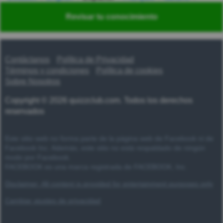
Nederlands
Polski
Português
Svenska
Türkçe
Revisar tu conocimiento
Русский
Українська
हिन्दी
한국어
汉语
漢語
Contáctanos
Política de Privacidad
Términos y condiciones
Política de cookies
Sobre Nosotros
Copyright © 2026 quizzclub.com. Todos los derechos
reservados
Este sitio web no forma parte de la página web de Facebook ni de
Facebook Inc. Además, este sitio no está respaldado de ningún
modo por Facebook.
FACEBOOK es una marca registrada de FACEBOOK, Inc.
Disclaimer: All content is provided for entertainment purposes only
Cambiar ajustes de privacidad