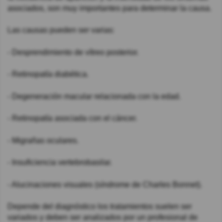
asociados, son muy importantes para determinar la causa.
Las causas pueden ser varias:
- Desprendimiento de vítreo posterior.
- Retinopatía diabética.
- Degeneración macular relacionada con la edad.
- Retinopatía asociada con el cáncer.
- Migrañas oculares.
- Insuficiencia vertebrobasilar.
- Alucinaciones visuales (síndrome de Charles Bonnet).
Depende del diagnóstico los tratamientos suelen ser
variados y deben ser analizados por un profesional de