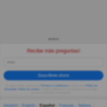
ANUNCIO
Recibe más preguntas!
Suscríbete ahora
Al seguir usando, aceptas los
Términos y condiciones
de Quizzclub,
Política de
privacidad
,
Política de cookies
y recibes adivinanzas y preguntas de QuizzClub a
tu correo electrónico diariamente.
Deutsch
English
Español
Français
Italiano