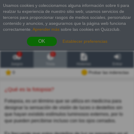
Usamos cookies y coleccionamos alguna información sobre ti para
realzar tu experiencia de nuestro sitio web; usamos servicios de
terceros para proporcionar rasgos de medios sociales, personalizar
contenido y anuncios, y asegurarnos que la página web funciona
correctamente.
Aprender más
sobre las cookies en Quizzclub.
OK
Establecer preferencias
2
6
Juegos
Trivia
Historias
Entrar
0
Probar las inderectas
¿Qué es la fotopsia?
Fotopsia, es un término que se utiliza en medicina para
designar la sensación de visión de luces o destellos sin
que hayan existido estímulos luminosos externos, por lo
que pueden percibirse incluso con los ojos cerrados.
Es frecuente que estos destellos de luz se presenten en el