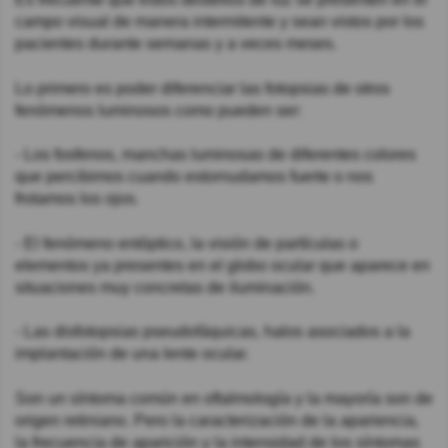
campo visual de manera intermitente y sean vistos por los
pacientes durante semanas y a veces meses.
Lo primero es poder diferenciar las fotopsias de otros
fenómenos luminosos como pueden ser:
- Los fosfenos, manchas luminosas de diferentes colores
que percibimos cuando estornudamos fuerte o nos
frotamos los ojos.
- El fenómeno entóptico, la visión de partículas o
elementos ya presentes en el globo ocular que aparece en
situaciones muy concretas de iluminación.
- Las disfotopsias pseudofáquicas, halos asociados a la
implantación de una lente ocular.
Son un síntoma común en oftalmología y la mayoría son de
origen retiniano. Pero la caracterización de la apariencia,
la frecuencia de aparición y la intensidad de los síntomas