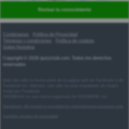
Nederlands
Polski
Português
Svenska
Türkçe
Revisar tu conocimiento
Русский
Українська
हिन्दी
한국어
汉语
漢語
Contáctanos
Política de Privacidad
Términos y condiciones
Política de cookies
Sobre Nosotros
Copyright © 2026 quizzclub.com. Todos los derechos
reservados
Este sitio web no forma parte de la página web de Facebook ni de
Facebook Inc. Además, este sitio no está respaldado de ningún
modo por Facebook.
FACEBOOK es una marca registrada de FACEBOOK, Inc.
Disclaimer: All content is provided for entertainment purposes only
Cambiar ajustes de privacidad