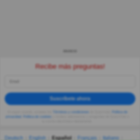
ANUNCIO
Recibe más preguntas!
Suscríbete ahora
Al seguir usando, aceptas los
Términos y condiciones
de Quizzclub,
Política de
privacidad
,
Política de cookies
y recibes adivinanzas y preguntas de QuizzClub a
tu correo electrónico diariamente.
Deutsch
English
Español
Français
Italiano