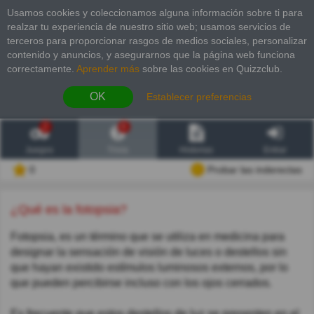
Usamos cookies y coleccionamos alguna información sobre ti para
realzar tu experiencia de nuestro sitio web; usamos servicios de
terceros para proporcionar rasgos de medios sociales, personalizar
contenido y anuncios, y asegurarnos que la página web funciona
correctamente.
Aprender más
sobre las cookies en Quizzclub.
OK
Establecer preferencias
2
6
Juegos
Trivia
Historias
Entrar
0
Probar las inderectas
¿Qué es la fotopsia?
Fotopsia, es un término que se utiliza en medicina para
designar la sensación de visión de luces o destellos sin
que hayan existido estímulos luminosos externos, por lo
que pueden percibirse incluso con los ojos cerrados.
Es frecuente que estos destellos de luz se presenten en el