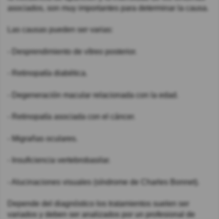
asociados, son muy importantes para determinar la causa.
Las causas pueden ser varias:
- Desprendimiento de vítreo posterior.
- Retinopatía diabética.
- Degeneración macular relacionada con la edad.
- Retinopatía asociada con el cáncer.
- Migrañas oculares.
- Insuficiencia vertebrobasilar.
- Alucinaciones visuales (síndrome de Charles Bonnet).
Depende del diagnóstico los tratamientos suelen ser
variados y deben ser analizados por un profesional de