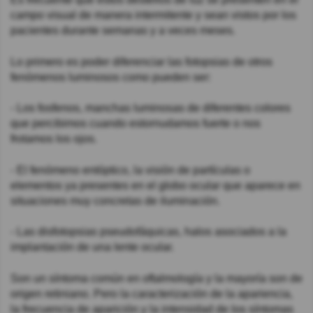
campo visual de manera intermitente y sean vistos por los
pacientes durante semanas y a veces meses.
Lo primero es poder diferenciar las fotopsias de otros
fenómenos luminosos como pueden ser:
- Los fosfenos, manchas luminosas de diferentes colores
que percibimos cuando estornudamos fuerte o nos
frotamos los ojos.
- El fenómeno entóptico, la visión de partículas o
elementos ya presentes en el globo ocular que aparece en
situaciones muy concretas de iluminación.
- Las disfotopsias pseudofáquicas, halos asociados a la
implantación de una lente ocular.
Son un síntoma común en oftalmología y la mayoría son de
origen retiniano. Pero la caracterización de la apariencia,
la frecuencia de aparición y la intensidad de los síntomas