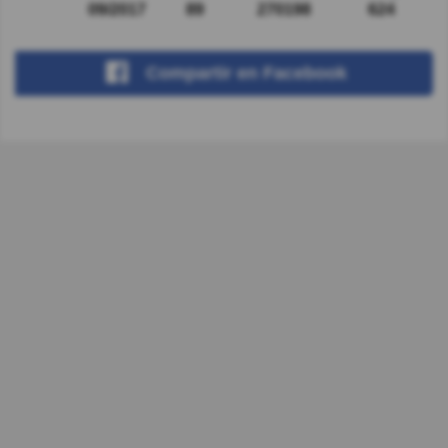
09/2017
89
270198
624
Compartir
en Facebook