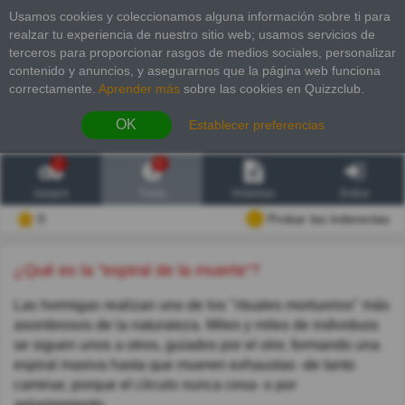
Usamos cookies y coleccionamos alguna información sobre ti para
realzar tu experiencia de nuestro sitio web; usamos servicios de
terceros para proporcionar rasgos de medios sociales, personalizar
contenido y anuncios, y asegurarnos que la página web funciona
correctamente.
Aprender más
sobre las cookies en Quizzclub.
OK
Establecer preferencias
2
6
Juegos
Trivia
Historias
Entrar
0
Probar las inderectas
¿Qué es la "espiral de la muerte"?
Las hormigas realizan uno de los "rituales mortuorios" más
asombrosos de la naturaleza. Miles y miles de individuos
se siguen unos a otros, guiados por el olor, formando una
espiral masiva hasta que mueren exhaustas -de tanto
caminar, porque el círculo nunca cesa- o por
aplastamiento.