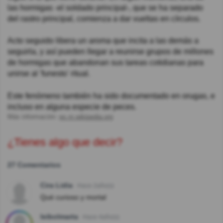
las hormigas -el soldado principal-, que se ha separado
del rastro principal, comienza a dar vueltas en círculos.
Acto seguido libera un aroma que incita a las demás a
seguirla, y así pueden llegar a reunirse grupos de millones
de hormigas que abandonan sus tareas cotidianas para
unirse al 'funesto' ritual.
Este fenómeno también ha sido documentado en orugas, e
incluso en alguna especie de peces.
Más información:
es.m.wikipedia.org
¿Tienes algo que decir?
27 Comentarios
Cira Lidia
Hace 2año(s)
Qué curioso y mortal
leibolmarta
Hace 4año(s)