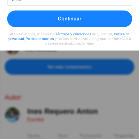
Player Yeny
Hace 5año(s)
Corrección es hormigas no "homigas"
Continuar
Yeny
Hace 5año(s)
Que triste😢
Al seguir usando, aceptas los
Términos y condiciones
de Quizzclub,
Política de
privacidad
,
Política de cookies
y recibes adivinanzas y preguntas de QuizzClub a
LEYDACORRONS
Hace 5año(s)
tu correo electrónico diariamente.
Muy interesante.
Ver más comentarios
Autor:
Ines Requero Anton
Escritor
Desde
Nivel
Puntuación
Preguntas