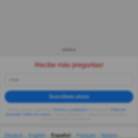
ANUNCIO
Recibe más preguntas!
Suscríbete ahora
Al seguir usando, aceptas los
Términos y condiciones
de Quizzclub,
Política de
privacidad
,
Política de cookies
y recibes adivinanzas y preguntas de QuizzClub a
tu correo electrónico diariamente.
Deutsch
English
Español
Français
Italiano