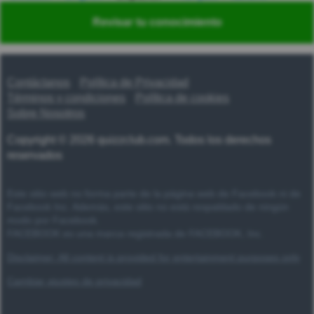
Nederlands
Polski
Português
Svenska
Türkçe
Revisar tu conocimiento
Русский
Українська
हिन्दी
한국어
汉语
漢語
Contáctanos
Política de Privacidad
Términos y condiciones
Política de cookies
Sobre Nosotros
Copyright © 2026 quizzclub.com. Todos los derechos
reservados
Este sitio web no forma parte de la página web de Facebook ni de
Facebook Inc. Además, este sitio no está respaldado de ningún
modo por Facebook.
FACEBOOK es una marca registrada de FACEBOOK, Inc.
Disclaimer: All content is provided for entertainment purposes only
Cambiar ajustes de privacidad