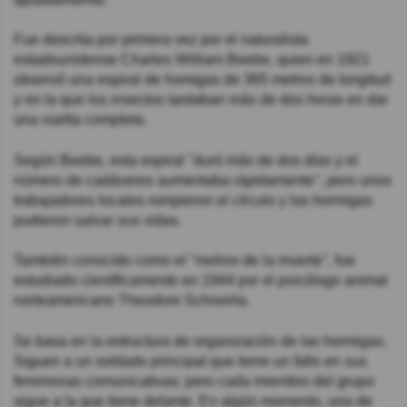
Fue descrita por primera vez por el naturalista
estadounidense Charles William Beebe, quien en 1921
observó una espiral de homigas de 365 metros de longitud
y en la que los insectos tardaban más de dos horas en dar
una vuelta completa.
Según Beebe, esta espiral "duró más de dos días y el
número de cadáveres aumentaba rápidamente", pero unos
trabajadores locales rompieron el círculo y las hormigas
pudieron salvar sus vidas.
También conocido como el "molino de la muerte", fue
estudiado científicamente en 1944 por el psicólogo animal
norteamericano Theodore Schneirla.
Se basa en la estructura de organización de las hormigas.
Siguen a un soldado principal que tiene un fallo en sus
feromonas comunicativas; pero cada miembro del grupo
sigue a la que tiene delante. En algún momento, una de