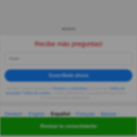
ANUNCIO
Recibe más preguntas!
Suscríbete ahora
Al seguir usando, aceptas los
Términos y condiciones
de Quizzclub,
Política de
privacidad
,
Política de cookies
y recibes adivinanzas y preguntas de QuizzClub a
tu correo electrónico diariamente.
Deutsch
English
Español
Français
Italiano
Nederlands
Polski
Português
Svenska
Türkçe
Revisar tu conocimiento
Русский
Українська
हिन्दी
한국어
汉语
漢語