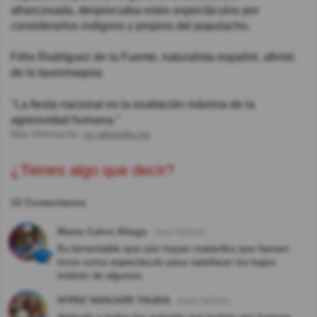
afrancesada, despreciaba estos espectáculos por
considerarlos indignos y propios del populacho.
Félix Rodríguez de la Fuente, naturalista español, afirmó
de la tauromaquia:
"La fiesta nacional es la exaltación máxima de la
agresividad humana."
Más información:
es.wikipedia.org
¿Tienes algo que decir?
12 Comentarios
Mario Calvo Aliaga
Hace 5año(s)
Es lamentable que aún hayan matarifes que faenen
toros como espectáculo para satisfacer los bajos
instinto de algunos.
NYRIZ NANJARI TAUDA
Hace 5año(s)