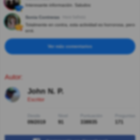
Interesante información. Saludos
Sonia Contreras
Hace 5año(s)
Totalmente en contra, esta actividad es horrorosa, pero
erré.
Ver más comentarios
Autor:
John N. P.
Escritor
Desde
Nivel
Puntuación
Preguntas
09/2019
91
338935
171