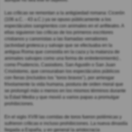
Las críticas se remontan a la antigüedad romana: Cicerón
(106 a.C. - 43 a.C.) ya se opuso públicamente a los
espectáculos sangrientos con animales en el anfiteatro. A
ellas siguieron las críticas de los primeros escritores
cristianos y canonistas a las llamadas venationes
(actividad grotesca y salvaje que se efectuaba en la
antigua Roma que consistía en la caza y la matanza de
animales salvajes como una forma de entretenimiento) ,
como Prudencio, Casiodoro, San Agustín o San Juan
Crisóstomo, que censuraban los espectáculos públicos
con fieras (incluidos los "toros bravos"), por arriesgar
frívolamente la vida humana, postura de orden moral que
se prolongó más o menos en los mismos términos durante
la Edad Media y que movió a varios papas a promulgar
prohibiciones.
En el siglo XVIII las corridas de toros fueron polémicas y
sufrieron críticas e incluso prohibiciones. La nueva dinastía
llegada a España, y en general la aristocracia