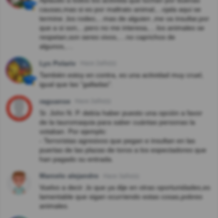
Aplaudo a todos los activista que luchan por buenas
causas,mas si es por maltrato animal,...ojala aqui se
termine ,los rodeo,...mas de alguien ,me va insultar,por
que a si son,...pero no me interesa,....los animales se
respetan,son seres vivos,....no caprichos de
algunos,....
Lys Polariv
Hace 2año(s)
También estoy en contra, es una actividad muy cruel,
igual que las "galladas".
raguanse
Hace 2año(s)
Sr. John N. P. debía haber puesto una opción a favor
de la tauromaquia para saber cuántas personas la
votaban. Por ejemplo:
- Terroristas agresivos que pegan e insultan en las
puertas de las plazas de toros a los espectadores que
han pagado su entrada.
Marcelo alejandro
Hace 3año(s)
Vuelvo a decir ,lo que ya dije en otras oportunidades,es
lamentable que sigan ocurriendo estas cosas,pobres
animales.