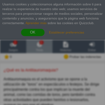
Usamos cookies y coleccionamos alguna información sobre ti para
realzar tu experiencia de nuestro sitio web; usamos servicios de
terceros para proporcionar rasgos de medios sociales, personalizar
contenido y anuncios, y asegurarnos que la página web funciona
correctamente.
Aprender más
sobre las cookies en Quizzclub.
OK
Establecer preferencias
2
6
Juegos
Trivia
Historias
Entrar
0
Probar las inderectas
¿Qué es la Antitauromaquia?
Antitauromaquia es el activismo que se opone a la
utilización de "toros" en espectáculos o festejos. Se dirige
principalmente contra los que implican la muerte del
animal, como las corridas de toros, pero también contra
otras actividades que pueden herirlos o lesionarlos,
aunque no sea ese el objetivo.