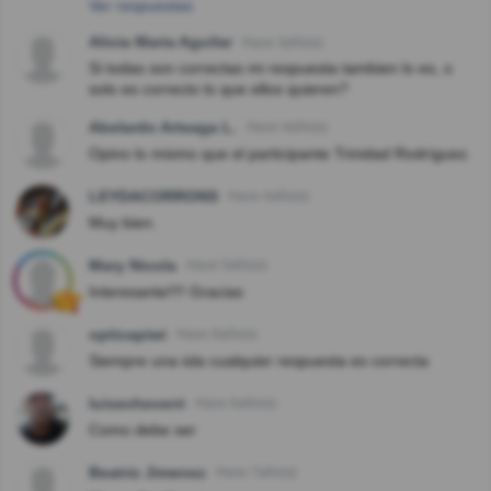
Ver respuestas
Alicia Maria Aguilar
Hace 3año(s)
Si todas son correctas mi respuesta tambien lo es, o
solo es correcto lo que ellos quieren?
Abelardo Arteaga L.
Hace 4año(s)
Opino lo mismo que el participante Trinidad Rodríguez.
LEYDACORRONS
Hace 4año(s)
Muy bien.
Mary Nicola
Hace 5año(s)
Interesante!!!! Gracias
opticapiwi
Hace 6año(s)
Siempre una isla cualquier respuesta es correcta
luisecheverri
Hace 6año(s)
Como debe ser
Beatriz Jimenez
Hace 7año(s)