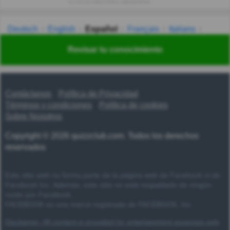
tu correo electrónico diariamente.
Deutsch
English
Español
Français
Italiano
Nederlands
Polski
Português
Svenska
Türkçe
Revisar tu conocimiento
Русский
Українська
हिन्दी
한국어
汉语
漢語
Contáctanos
Política de Privacidad
Términos y condiciones
Política de cookies
Sobre Nosotros
Copyright © 2026 quizzclub.com. Todos los derechos
reservados
Este sitio web no forma parte de la página web de Facebook ni de
Facebook Inc. Además, este sitio no está respaldado de ningún
modo por Facebook.
FACEBOOK es una marca registrada de FACEBOOK, Inc.
Disclaimer: All content is provided for entertainment purposes only