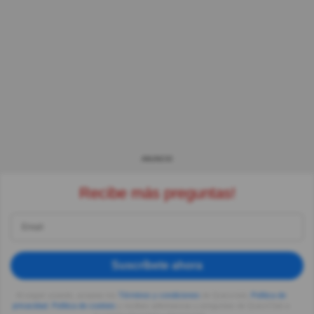
ANUNCIO
Recibe más preguntas!
Suscríbete ahora
Al seguir usando, aceptas los
Términos y condiciones
de Quizzclub,
Política de
privacidad
,
Política de cookies
y recibes adivinanzas y preguntas de QuizzClub a