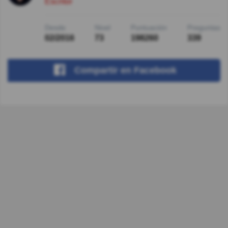
Escritor
Desde
Nivel
Puntuación
Preguntas
02/2016
73
198260
339
Compartir
en Facebook