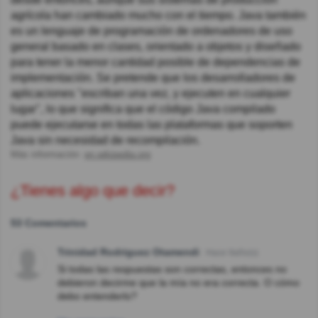
agrícola han cambiado mucho con el tiempo. Java también
es un lenguaje de programación de ordenadores de uso
general basado en clases, orientado a objetos y diseñado
para tener la menor cantidad posible de dependencias de
implementación. Se pretende que los desarrolladores de
aplicaciones "escriban una vez, y ejecuten en cualquier
lugar", lo que significa que el código Java compilado
puede ejecutarse en todas las plataformas que soporten
Java sin necesidad de recompilación.
Más información:
en.wikipedia.org
¿Tienes algo que decir?
53 Comentarios
Trinidad Rodriguez Otamendi
Hace 9año(s)
Si todas las respuestas son correctas, entonces no
debieron decirme que la mía no era correcta. O cómo
debo entenderlo?