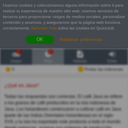
Usamos cookies y coleccionamos alguna información sobre ti para
realzar tu experiencia de nuestro sitio web; usamos servicios de
terceros para proporcionar rasgos de medios sociales, personalizar
contenido y anuncios, y asegurarnos que la página web funciona
correctamente.
Aprender más
sobre las cookies en Quizzclub.
OK
Establecer preferencias
2
6
Juegos
Trivia
Historias
Entrar
0
Probar las inderectas
¿Qué es Java?
Todas las respuestas son correctas. El café Java se refiere
a los granos de café producidos en la isla indonesia de
Java. Los holandeses comenzaron a cultivar café en Java
(parte de las Indias Orientales holandesas) en el siglo
XVII, y la isla ha exportado este producto a todo el mundo
desde entonces, aunque sus sistemas de producción