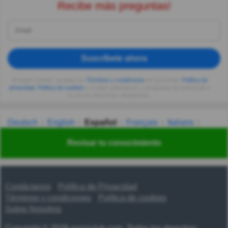
Recibe más preguntas!
Suscríbete ahora
Al seguir usando, aceptas los
Términos y condiciones
de Quizzclub,
Política de
privacidad
,
Política de cookies
y recibes adivinanzas y preguntas de QuizzClub a
tu correo electrónico diariamente.
Deutsch
English
Español
Français
Italiano
Nederlands
Polski
Português
Svenska
Türkçe
Revisar tu conocimiento
Русский
Українська
हिन्दी
한국어
汉语
漢語
Contáctanos
Política de Privacidad
Términos y condiciones
Política de cookies
Sobre Nosotros