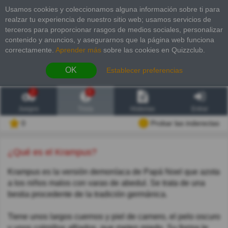
Usamos cookies y coleccionamos alguna información sobre ti para
realzar tu experiencia de nuestro sitio web; usamos servicios de
terceros para proporcionar rasgos de medios sociales, personalizar
contenido y anuncios, y asegurarnos que la página web funciona
correctamente.
Aprender más
sobre las cookies en Quizzclub.
OK
Establecer preferencias
2
6
Juegos
Trivia
Historias
Entrar
0
Probar las inderectas
¿Qué es el Krampus?
Krampus es la versión demoníaca de Papá Noel que azota
a los niños malos con varas de abedul. Se trata de una
bestia procedente de la tradición germánica.
Tiene unos largos cuernos y piel de carnero, el pelo oscuro
y unos colmillos afilados, que meten miedo. Su forma le