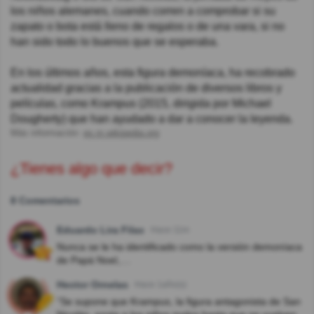
los niños alemanes, cuando corren a comprobar si su
zapato o bota está lleno de regalos o de una vara, si no
han sido todo lo buenos que se esperaba.
En los últimos años, esta figura demoníaca, ha recobrado
actualidad gracias a la publicación de diversos libros y
películas, como Krampus (2015, dirigida por Michael
Dougherty) que han ayudado a dar a conocer la leyenda.
Más información:
es.m.wikipedia.org
¿Tienes algo que decir?
8 Comentarios
Eduardo Lira Filax
Hace 11m
Nunca se le ha identificado como la versión demoníaca
de Papá Noel,....
Hector Ornelas
Hace 1año(s)
“Se supone que Krampus, la figura antagonista de San