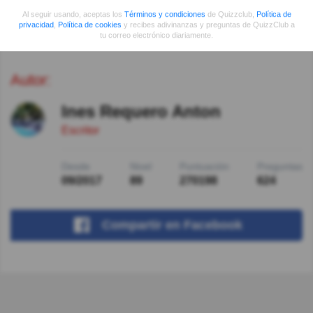
Gerardo Villarreal
Hace 5año(s)
Al seguir usando, aceptas los
Términos y condiciones
de Quizzclub,
Política de
No es la versión demoníaca de Papá Noel, sino su
privacidad
,
Política de cookies
y recibes adivinanzas y preguntas de QuizzClub a
antagonista.
tu correo electrónico diariamente.
Autor:
Ines Requero Anton
Escritor
Desde
Nivel
Puntuación
Preguntas
09/2017
89
270198
624
Compartir
en Facebook