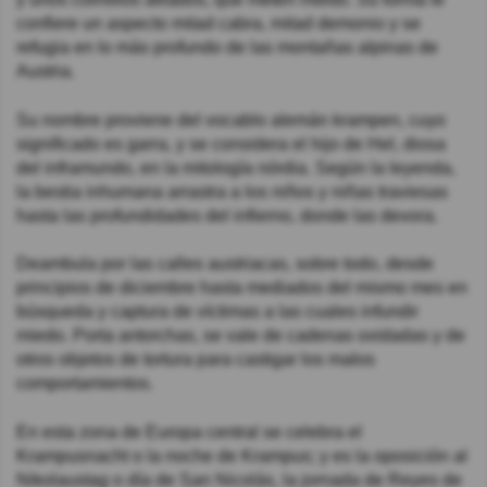
confiere un aspecto mitad cabra, mitad demonio y se
refugia en lo más profundo de las montañas alpinas de
Austria.
Su nombre proviene del vocablo alemán krampen, cuyo
significado es garra, y se considera el hijo de Hel, diosa
del inframundo, en la mitología nórdia. Según la leyenda,
la bestia inhumana arrastra a los niños y niñas traviesas
hasta las profundidades del infierno, donde las devora.
Deambula por las calles austriacas, sobre todo, desde
principios de diciembre hasta mediados del mismo mes en
búsqueda y captura de víctimas a las cuales infundir
miedo. Porta antorchas, se vale de cadenas oxidadas y de
otros objetos de tortura para castigar los malos
comportamientos.
En esta zona de Europa central se celebra el
Krampusnacht o la noche de Krampus; y es la oposición al
Nikolaustag o día de San Nicolás, la jornada de Reyes de