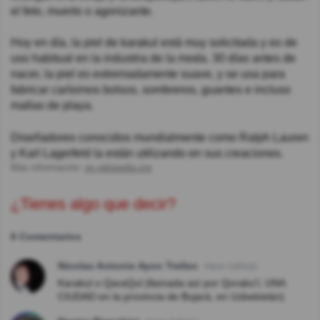
el feto, muerto o agonizante.
Hoy en día, la piel de karakul está muy solicitada y es de
uso habitual en la industria de la moda. 30 días antes de
nacer, la piel es extremadamente suave, y se usa para
fabricar carísimos bolsos, sombreros, guantes e incluso
mallas de playa.
Diseñadores conocidos mundialmente como Ralph Lauren
y Karl Lagerfeld la están utilizando en sus creaciones.
Más información:
es.wikipedia.org
¿Tienes algo que decir?
6 Comentarios
Nicolas Antonio Ayon Trelles
Hace 1año(s)
Karakul o QaraQul (llamada así por Qorako'l, UNA
CIUDAD en la provincia de Bujará, en Uzbekistán)