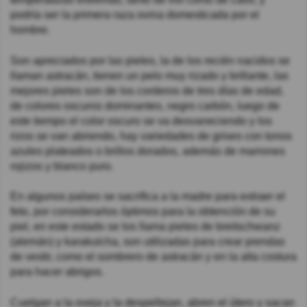
podría ser la primera raza ovina domesticada por el
hombre.
Son apreciados por las pieles, la de los recién nacidos se
llaman astracán, tienen un pelo muy rizado y brillante, las
mejores pieles son de los corderos de tres días de edad,
de colores oscuros dominantes, negro carbón, luego de
este tiempo el color oscuro se va desvaneciendo y los
rizos se van abriendo, hay variedades de grises con tonos
azules plateados o brillos dorados, además de marrones
rojizos y blanco puro.
En algunos países se sacrifica a la madre para extraer el
feto, por considerarlos óptimos para la obtención de su
piel, en este estado se los llama pieles de breitschwanz
(alemán) y karakulcha, son utilizadas para crear prendas
de vestir, como el sombrero de astracán y en la alta costura
para hacer abrigos.
Cuelgan a la oveja y la despellejan, abren el útero y sacan