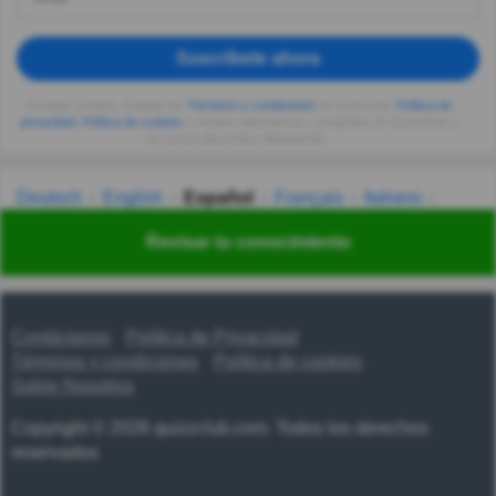
Suscríbete ahora
Al seguir usando, aceptas los
Términos y condiciones
de Quizzclub,
Política de
privacidad
,
Política de cookies
y recibes adivinanzas y preguntas de QuizzClub a
tu correo electrónico diariamente.
Deutsch
English
Español
Français
Italiano
Nederlands
Polski
Português
Svenska
Türkçe
Revisar tu conocimiento
Русский
Українська
हिन्दी
한국어
汉语
漢語
Contáctanos
Política de Privacidad
Términos y condiciones
Política de cookies
Sobre Nosotros
Copyright © 2026 quizzclub.com. Todos los derechos
reservados