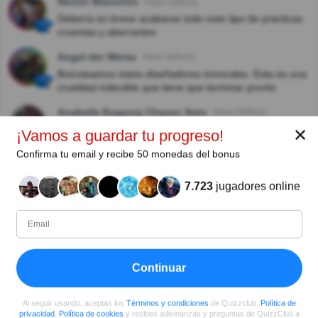
Nestor Bianchini
Hace 2año(s)
Debería en breve acabarse todo este tipo de prácticas
cruentas y aberrantes
Angel der Weise
Hace 5año(s)
Boicoteamos estos diseñadores inmorales. Esta es una
crueldad indecible que tiene que terminar pronto
Anabelle Eugenia Chaves Soto
Hace 5año(s)
Espantoso!!! Debe concientizarse sobre el brutal
✕
¡Vamos a guardar tu progreso!
sacrificio de ambos animalitos solo para elaborar
Confirma tu email y recibe 50 monedas del bonus
productos NO necesarios para los seres “humanos”😱
😢
7.723
jugadores online
Jose Baquerizo
Hace 5año(s)
Y publicadas que es lo más erróneo,,,
Ver respuestas
Jose Baquerizo
Hace 5año(s)
Continuar
Hay dos personas con la misma pregunta,,,
Al seguir usando, aceptas los
Términos y condiciones
de Quizzclub,
Política de
Ver respuestas
privacidad
,
Política de cookies
y recibes adivinanzas y preguntas de QuizzClub a