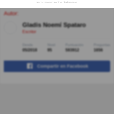
tu correo electrónico diariamente.
Autor:
Gladis Noemí Spataro
Escritor
Desde
Nivel
Puntuación
Preguntas
05/2018
95
593912
1656
Compartir
en Facebook