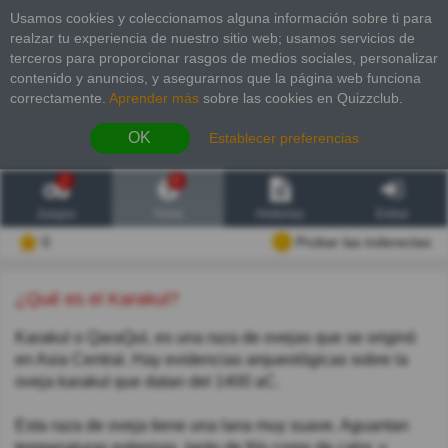
Usamos cookies y coleccionamos alguna información sobre ti para
realzar tu experiencia de nuestro sitio web; usamos servicios de
terceros para proporcionar rasgos de medios sociales, personalizar
contenido y anuncios, y asegurarnos que la página web funciona
correctamente.
Aprender más
sobre las cookies en Quizzclub.
OK
Establecer preferencias
2
6
Juegos
Trivia
Historias
Entrar
0
Probar las inderectas
¿Qué es el Karakul?
Karakul o QaraQul, es una raza de ovejas que se originó
en Asia Central. Hay evidencias arqueológicas sobre la
oveja karakul que datan del 1400 aC.
Esta raza de oveja tiene una lana muy suave. Aguantan
temperaturas extremas, tanto de frío como de calor, y