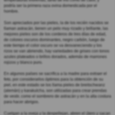
podría ser la primera raza ovina domesticada por el
hombre.
Son apreciados por las pieles, la de los recién nacidos se
llaman astracán, tienen un pelo muy rizado y brillante, las
mejores pieles son de los corderos de tres días de edad,
de colores oscuros dominantes, negro carbón, luego de
este tiempo el color oscuro se va desvaneciendo y los
rizos se van abriendo, hay variedades de grises con tonos
azules plateados o brillos dorados, además de marrones
rojizos y blanco puro.
En algunos países se sacrifica a la madre para extraer el
feto, por considerarlos óptimos para la obtención de su
piel, en este estado se los llama pieles de breitschwanz
(alemán) y karakulcha, son utilizadas para crear prendas
de vestir, como el sombrero de astracán y en la alta costura
para hacer abrigos.
Cuelgan a la oveja y la despellejan, abren el útero y sacan