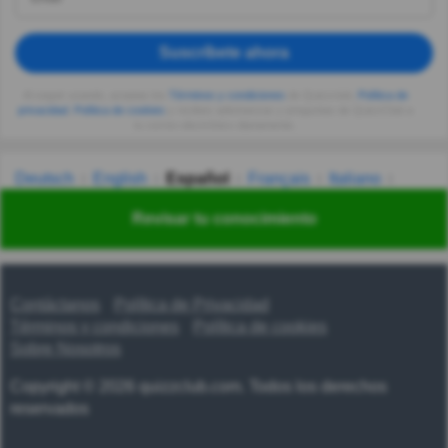
Suscríbete ahora
Al seguir usando, aceptas los
Términos y condiciones
de Quizzclub,
Política de
privacidad
,
Política de cookies
y recibes adivinanzas y preguntas de QuizzClub a
tu correo electrónico diariamente.
Deutsch
English
Español
Français
Italiano
Nederlands
Polski
Português
Svenska
Türkçe
Revisar tu conocimiento
Русский
Українська
हिन्दी
한국어
汉语
漢語
Contáctanos
Política de Privacidad
Términos y condiciones
Política de cookies
Sobre Nosotros
Copyright © 2026 quizzclub.com. Todos los derechos
reservados