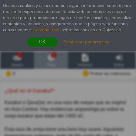
Usamos cookies y coleccionamos alguna información sobre ti para
realzar tu experiencia de nuestro sitio web; usamos servicios de
terceros para proporcionar rasgos de medios sociales, personalizar
contenido y anuncios, y asegurarnos que la página web funciona
correctamente.
Aprender más
sobre las cookies en Quizzclub.
OK
Establecer preferencias
2
6
Juegos
Trivia
Historias
Entrar
0
Probar las inderectas
¿Qué es el Karakul?
Karakul o QaraQul, es una raza de ovejas que se originó
en Asia Central. Hay evidencias arqueológicas sobre la
oveja karakul que datan del 1400 aC.
Esta raza de oveja tiene una lana muy suave. Aguantan
temperaturas extremas, tanto de frío como de calor, y