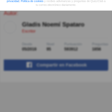
privacidad
,
Política de cookies
y recibes adivinanzas y preguntas de QuizzClub a
tu correo electrónico diariamente.
Autor:
Gladis Noemí Spataro
Escritor
Desde
Nivel
Puntuación
Preguntas
05/2018
95
593912
1656
Compartir
en Facebook