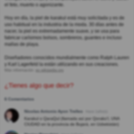
el feto, muerto o agonizante.
Hoy en día, la piel de karakul está muy solicitada y es de
uso habitual en la industria de la moda. 30 días antes de
nacer, la piel es extremadamente suave, y se usa para
fabricar carísimos bolsos, sombreros, guantes e incluso
mallas de playa.
Diseñadores conocidos mundialmente como Ralph Lauren
y Karl Lagerfeld la están utilizando en sus creaciones.
Más información:
es.wikipedia.org
¿Tienes algo que decir?
6 Comentarios
Nicolas Antonio Ayon Trelles
Hace 1año(s)
Karakul o QaraQul (llamada así por Qorako'l, UNA
CIUDAD en la provincia de Bujará, en Uzbekistán)