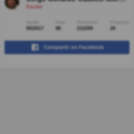
Escritor
Desde
Nivel
Puntuación
Preguntas
05/2017
86
212250
20
Compartir
en Facebook