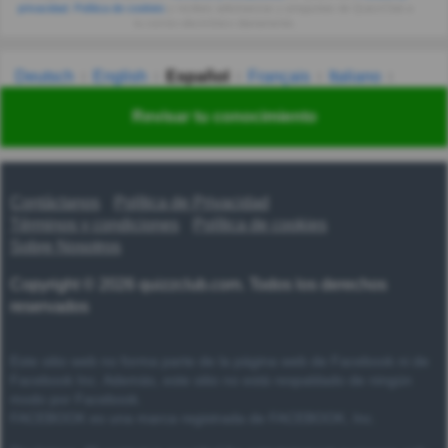
privacidad
,
Política de cookies
y recibes adivinanzas y preguntas de QuizzClub a
tu correo electrónico diariamente.
Deutsch
English
Español
Français
Italiano
Nederlands
Polski
Português
Svenska
Türkçe
Revisar tu conocimiento
Русский
Українська
हिन्दी
한국어
汉语
漢語
Contáctanos
Política de Privacidad
Términos y condiciones
Política de cookies
Sobre Nosotros
Copyright © 2026 quizzclub.com. Todos los derechos
reservados
Este sitio web no forma parte de la página web de Facebook ni de
Facebook Inc. Además, este sitio no está respaldado de ningún
modo por Facebook.
FACEBOOK es una marca registrada de FACEBOOK, Inc.