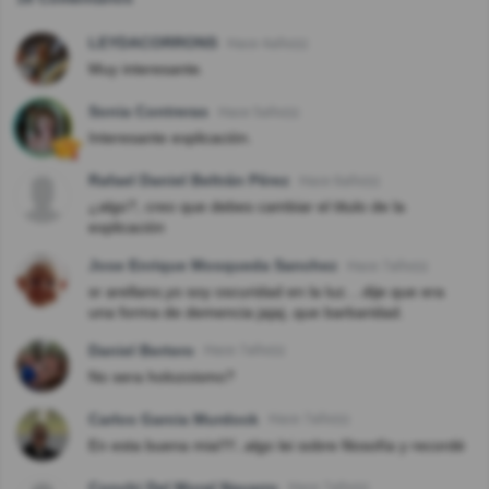
LEYDACORRONS
Hace 4año(s)
Muy interesante.
Sonia Contreras
Hace 5año(s)
Interesante explicación.
Rafael Daniel Beltrán Pérez
Hace 6año(s)
¿algo?, creo que debes cambiar el titulo de la
explicación
Jose Enrique Mosqueda Sanchez
Hace 7año(s)
sr arellano,yo soy oscuridad en la luz....dije que era
una forma de demencia jajaj..que barbaridad.
Daniel Bertero
Hace 7año(s)
No sera holozoismo?
Carlos Garcia Murdock
Hace 7año(s)
En esta buena mia!!!!..algo lei sobre filosofía y recordé
Conchi Del Moral Navarro
Hace 7año(s)