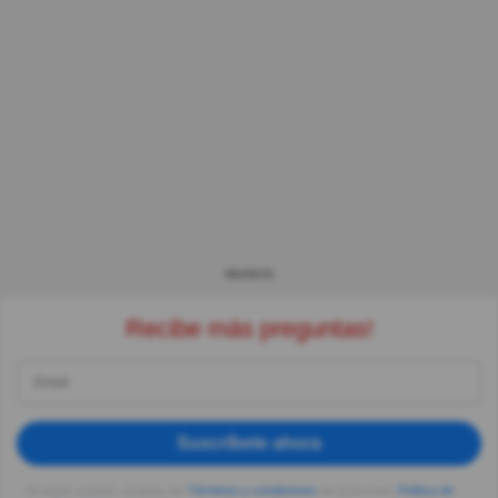
ANUNCIO
Recibe más preguntas!
Suscríbete ahora
Al seguir usando, aceptas los
Términos y condiciones
de Quizzclub,
Política de