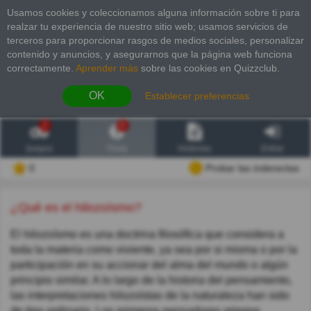
Usamos cookies y coleccionamos alguna información sobre ti para
realzar tu experiencia de nuestro sitio web; usamos servicios de
terceros para proporcionar rasgos de medios sociales, personalizar
contenido y anuncios, y asegurarnos que la página web funciona
correctamente.
Aprender más
sobre las cookies en Quizzclub.
OK
Establecer preferencias
2
6
Juegos
Trivia
Historias
Entrar
0
Probar las inderectas
¿Qué es el hilozoísmo?
El hilozoísmo es una doctrina filosófica que considera a
toda la materia como viviente, ya sea por si misma o por la
participación en su accionar del alma del mundo o algún
principio similar. A lo largo de la historia del pensamiento,
las interpretaciones hilozoístas de la naturaleza han sido
de tipo ordinario. Los primeros pensadores griegos