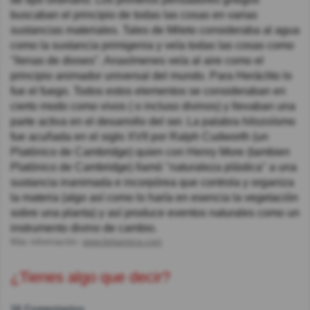
buscaban el principio de todas las cosas en varias
sustancias materiales. Tales de Mileto consideraba al agua
como la sustancia primigenia y veía todas las cosas como
"llenas de dioses". Anaxímenes veía al aire como el
principio animador universal del mundo. Para Heráclito lo
fue el fuego. Todos estos elementos se consideraban en
cierto modo como vivos ( o incluso divinos) y llevaban una
parte activa en el desarrollo del ser. La palabra hilozoísmo
fue acuñada en el siglo XVII por Ralph Cudworth (un
Platónico de Cambridge) quien con Henry More (tambien
Platónico de Cambridge) llamó "naturaleza plástica" a una
sustancia inanimada e incorpórea que controla y organiza
la materia (algo así como lo haría en esencia la vegetación
sobre una planta) y así produce eventos naturales como un
instrumento divino de cambio.
Más información:
www.britannica.com
¿Tienes algo que decir?
16 Comentarios