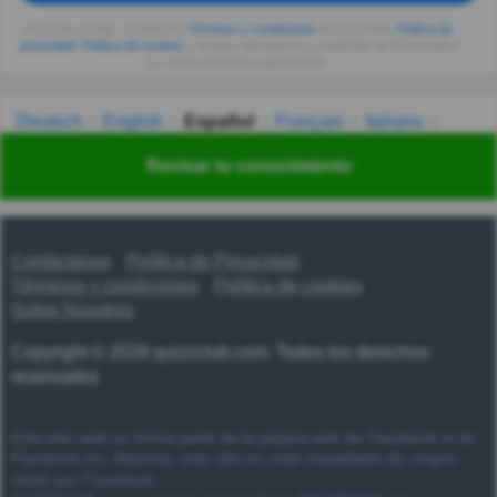
Al seguir usando, aceptas los
Términos y condiciones
de Quizzclub,
Política de
privacidad
,
Política de cookies
y recibes adivinanzas y preguntas de QuizzClub a
tu correo electrónico diariamente.
Deutsch
English
Español
Français
Italiano
Nederlands
Polski
Português
Svenska
Türkçe
Revisar tu conocimiento
Русский
Українська
हिन्दी
한국어
汉语
漢語
Contáctanos
Política de Privacidad
Términos y condiciones
Política de cookies
Sobre Nosotros
Copyright © 2026 quizzclub.com. Todos los derechos
reservados
Este sitio web no forma parte de la página web de Facebook ni de
Facebook Inc. Además, este sitio no está respaldado de ningún
modo por Facebook.