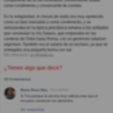
como condimento y conservante de comida.
En la antigüedad, el cloruro de sodio era muy apetecido
como un bien transable y como condimento, y se
remuneraba en la época preclásica romana a los soldados
que construían la Vía Salaria, que empezaba en las
canteras de Ostia hasta Roma, con un generoso salarium
argentum. También era el salario de un esclavo, ya que se
entregaba una pequeña bolsa con sal.
Más información:
es.wikipedia.org
¿Tienes algo que decir?
19 Comentarios
Maria Rosa Mas
Hace 8año(s)
Si Trixi,porque lá sal era muy valiosa,mas que el
oro,para conservar los alimentos.
Ver respuestas