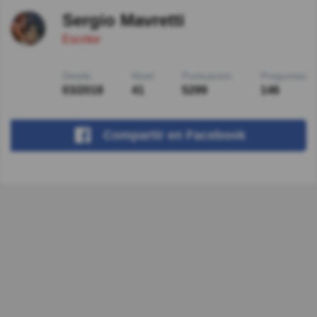
Sergio Mavretti
Escritor
Desde
Nivel
Puntuación
Preguntas
03/2018
41
5299
146
Compartir
en Facebook