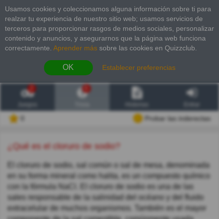
Usamos cookies y coleccionamos alguna información sobre ti para
realzar tu experiencia de nuestro sitio web; usamos servicios de
terceros para proporcionar rasgos de medios sociales, personalizar
contenido y anuncios, y asegurarnos que la página web funciona
correctamente.
Aprender más
sobre las cookies en Quizzclub.
OK
Establecer preferencias
2
6
Juegos
Trivia
Historias
Entrar
0
Probar las inderectas
¿Qué es el cloruro de sodio?
El cloruro de sodio, sal común o sal de mesa, denominada
en su forma mineral como halita, es un compuesto químico
con la fórmula NaCl. El cloruro de sodio es una de las
sales responsable de la salinidad del océano y del fluido
extracelular de muchos organismos. También es el mayor
componente de la sal comestible, comúnmente usada