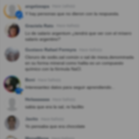
angelzeapa
Hace 1año(s)
Y hay personas que no dieron con la respuesta.
Graciela Rato
Hace 4año(s)
Lo de salario argentum ¿tendrá que ver con el mísero
salario argentino?
Gustavo Rafael Ferreyra
Hace 4año(s)
Cloruro de sodio,sal común o sal de mesa,denominada
en su forma mineral como halita es un compuesto
químico con la fórmula NaCl.
Boni
Hace 5año(s)
Interesantez datos para seguir aprendiendo...
Holaaaaaaa
Hace 5año(s)
sabia que era la sal, re facilito
Javito
Hace 6año(s)
Yo pensaba que era chocolate
MengMeng
Hace 6año(s)