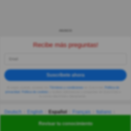
ANUNCIO
Recibe más preguntas!
Suscríbete ahora
Al seguir usando, aceptas los
Términos y condiciones
de Quizzclub,
Política de
privacidad
,
Política de cookies
y recibes adivinanzas y preguntas de QuizzClub a
tu correo electrónico diariamente.
Deutsch
English
Español
Français
Italiano
Nederlands
Polski
Português
Svenska
Türkçe
Revisar tu conocimiento
Русский
Українська
हिन्दी
한국어
汉语
漢語