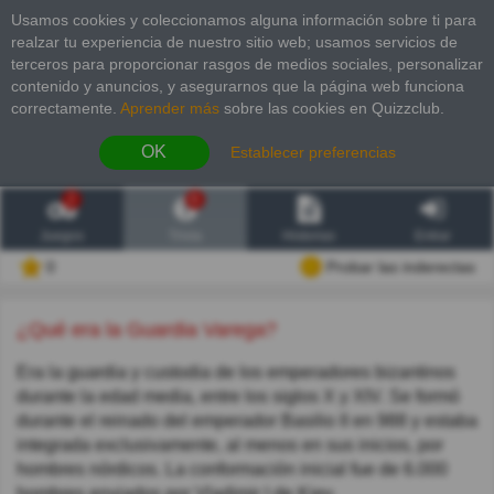
Usamos cookies y coleccionamos alguna información sobre ti para
realzar tu experiencia de nuestro sitio web; usamos servicios de
terceros para proporcionar rasgos de medios sociales, personalizar
contenido y anuncios, y asegurarnos que la página web funciona
correctamente.
Aprender más
sobre las cookies en Quizzclub.
OK
Establecer preferencias
2
6
Juegos
Trivia
Historias
Entrar
0
Probar las inderectas
¿Qué era la Guardia Varega?
Era la guardia y custodia de los emperadores bizantinos
durante la edad media, entre los siglos X y XIV. Se formó
durante el reinado del emperador Basilio II en 988 y estaba
integrada exclusivamente, al menos en sus inicios, por
hombres nórdicos. La conformación inicial fue de 6.000
hombres enviados por Vladimir I de Kiev.