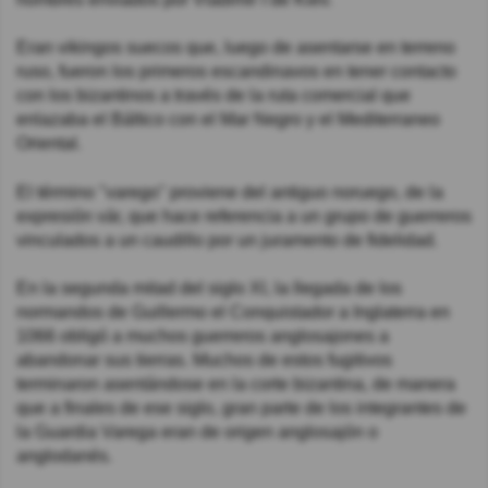
Eran vikingos suecos que, luego de asentarse en terreno
ruso, fueron los primeros escandinavos en tener contacto
con los bizantinos a través de la ruta comercial que
enlazaba el Báltico con el Mar Negro y el Mediterraneo
Oriental.
El término "varego" proviene del antiguo noruego, de la
expresión vár, que hace referencia a un grupo de guerreros
vinculados a un caudillo por un juramento de fidelidad.
En la segunda mitad del siglo XI, la llegada de los
normandos de Guillermo el Conquistador a Inglaterra en
1066 obligó a muchos guerreros anglosajones a
abandonar sus tierras. Muchos de estos fugitivos
terminaron asentándose en la corte bizantina, de manera
que a finales de ese siglo, gran parte de los integrantes de
la Guardia Varega eran de origen anglosajón o
anglodanés.