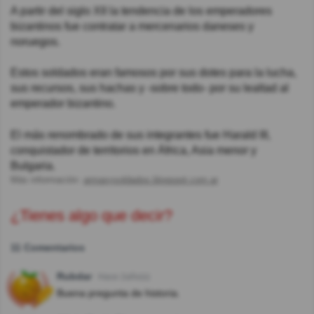
A partir del siglo XII la tendencia de los emperadores
bizantinos fue contratar a mercenarios daneses y
noruegos.
Estos soldados eran famosos por sus dotes para la lucha,
sus recursos, sus hachas y -sobre todo- por su lealtad al
emperador bizantino.
El más renombrado de sus integrantes fue Harald III,
conquistador de territorios en África, Asia menor y
Bulgaria.
Más información:
armasysoldados.blogspot.com.ar
¿Tienes algo que decir?
11 Comentarios
Rubdar
Hace 2año(s)
Buena pregunta de historia.