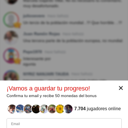
Marcela Gajardo Villar, No es necesario tu comentario,
muy desafortunado.
juliosevero
Hace 3año(s)
Un tercio de la población mundial...!!! Que horrible....!!!
Juan Ramón Rojas
Hace 4año(s)
Una tercera parte de la población europea, no mundial.
Pepe1970
Hace 5año(s)
Interesante por
egunta
NYRIZ NANJARI TAUDA
Hace 5año(s)
Interesante,...no sabia en que siglo habia sido
✕
¡Vamos a guardar tu progreso!
Dinorah Lozano
Hace 5año(s)
Confirma tu email y recibe 50 monedas del bonus
Se da por sentado que sabemos pero obviamos los
detalles, no sabía que se había generado en esa área
7.704
jugadores online
sandra rueda
Hace 6año(s)
Me fui por viruela