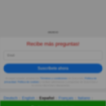
ANUNCIO
Recibe más preguntas!
Suscríbete ahora
Al seguir usando, aceptas los
Términos y condiciones
de Quizzclub,
Política de
privacidad
,
Política de cookies
y recibes adivinanzas y preguntas de QuizzClub a
tu correo electrónico diariamente.
Deutsch
English
Español
Français
Italiano
Nederlands
Polski
Português
Svenska
Türkçe