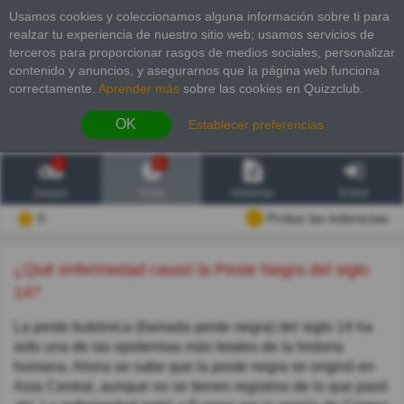
Usamos cookies y coleccionamos alguna información sobre ti para
realzar tu experiencia de nuestro sitio web; usamos servicios de
terceros para proporcionar rasgos de medios sociales, personalizar
contenido y anuncios, y asegurarnos que la página web funciona
correctamente.
Aprender más
sobre las cookies en Quizzclub.
OK
Establecer preferencias
2
6
Juegos
Trivia
Historias
Entrar
0
Probar las inderectas
¿Qué enfermedad causó la Peste Negra del siglo
14?
La peste bubónica (llamada peste negra) del siglo 14 ha
sido una de las epidemias más letales de la historia
humana. Ahora se sabe que la peste negra se originó en
Asia Central, aunque no se tienen registros de lo que pasó