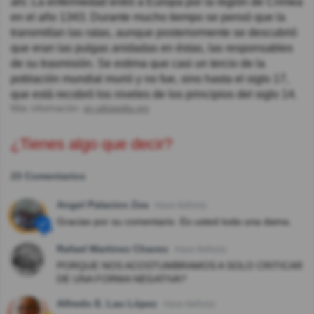
ahí. La enfermedad entró a Europa por la región de Crimea
en el año 1343. Durante mucho tiempo se pensó que la
transmitían las ratas, aunque posteriormente se descubrió
que eran las pulgas anidadas en éstas, las responsables
de su trasmisión. Se estima que casi un tercio de la
población mundial murió y no fue, sino hasta el siglo 17,
que está recobró los niveles de los principios del siglo 14.
Más información:
en.wikipedia.org
¿Tienes algo que decir?
23 Comentarios
Angel Palacios Zea
Hace 8año(s)
Gracias por su comentario. Es usted toda una dama.
Rafael Martinez Chavez
Hace 8año(s)
PORQUE NOS ACOSTUMBRAMOS A SOLO CRITICAR
DE UNA FORMA NEGATIVA?
Alfredo E. Lau López
Hace 8año(s)