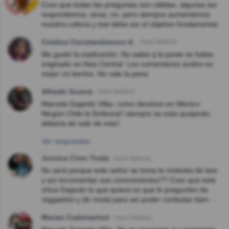
Creo que todas las preguntas son válidas, algunas las
respondemos, otras, no, pero siempre aumentamos
nuestra cultura y ese debe ser el objetivo fundamental.
Cristina Constantinescu A.
Hace 8año(s)
Me gustó la explicación. No sabia q la peste se habia
originado en Asia Central. Los comentarios ácidos es
mejor no leerlos. No vale la pena
Alfredo Guerra
Hace 8año(s)
Marcela Gajardo Villar, como decimos en México:
Ningún Chile le Embona!! siempre se esta quejando,
deberia de salir de esto!
Ver respuestas
Jessica Cires Toala
Hace 8año(s)
No será porque este señor se toma la molestia de leer
y así incrementar sus conocimientos?? Creo que esta
chica Gajardo lo que quiere es que le pregunten de
reggaetón y de moda para así poder contestar bien ...
Marian Cademartori
Hace 8año(s)