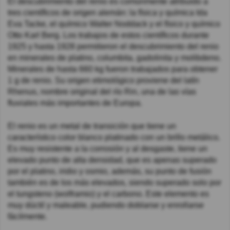
El descubrimiento del renio es comúnmente atribuido a
tres científicos de origen alemán: la física y química Ida
Eva Tacke, el químico Walter Noddack y el físico y químico
Otto Karl Berg. Los trabajos de estos científicos durante
1925 y hasta 1928 permitieron el descubrimiento del renio
en minerales de platino, columbita, gadolinita y molibdeno.
Minerales de hasta 660 kg fueron trabajados para obtener
1 g de renio. Su origen etimológico proviene del latín
Rhenus, nombre original del río Rin, una de las vías
fluviales más importantes de Europa.
El renio es un metal de transición que tiene un
característico color blanco platinado con un brillo metálico.
Es muy resistente a la corrosión y al desgaste, tiene un
elevado punto de alta densidad, que es apenas superado
por el platino, iridio y osmio, además, su punto de fusión
también es de los más elevados, siendo superado solo por
el tungsteno (wolframio) y el carbono. Este elemento es
muy dúctil y maleable, pudiendo doblarse y enrollarse
fácilmente.