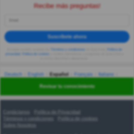
Recibe más preguntas!
Suscríbete ahora
Al seguir usando, aceptas los
Términos y condiciones
de Quizzclub,
Política de
privacidad
,
Política de cookies
y recibes adivinanzas y preguntas de QuizzClub a
tu correo electrónico diariamente.
Deutsch
English
Español
Français
Italiano
Nederlands
Polski
Português
Svenska
Türkçe
Revisar tu conocimiento
Русский
Українська
हिन्दी
한국어
汉语
漢語
Contáctanos
Política de Privacidad
Términos y condiciones
Política de cookies
Sobre Nosotros