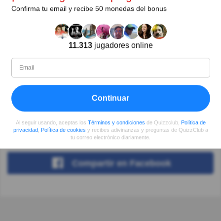
Confirma tu email y recibe 50 monedas del bonus
Benjamin Cano Morcillo
Hace 5año(s)
buena pregunta y explicación, una cosa de mas.
11.313
jugadores online
Autor:
Germán A.
Escritor
Continuar
Desde
Nivel
Puntuación
Preguntas
Al seguir usando, aceptas los
Términos y condiciones
de Quizzclub,
Política de
privacidad
,
Política de cookies
y recibes adivinanzas y preguntas de QuizzClub a
10/2018
99
2070243
19118
tu correo electrónico diariamente.
Compartir
en Facebook