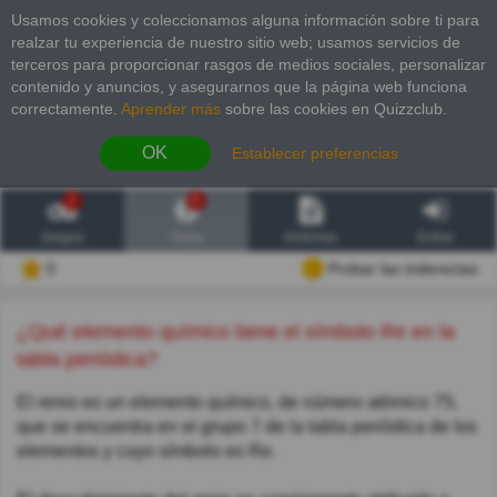
Usamos cookies y coleccionamos alguna información sobre ti para
realzar tu experiencia de nuestro sitio web; usamos servicios de
terceros para proporcionar rasgos de medios sociales, personalizar
contenido y anuncios, y asegurarnos que la página web funciona
correctamente.
Aprender más
sobre las cookies en Quizzclub.
OK
Establecer preferencias
2
6
Juegos
Trivia
Historias
Entrar
0
Probar las inderectas
¿Qué elemento químico tiene el símbolo Re en la
tabla periódica?
El renio es un elemento químico, de número atómico 75,
que se encuentra en el grupo 7 de la tabla periódica de los
elementos y cuyo símbolo es Re.