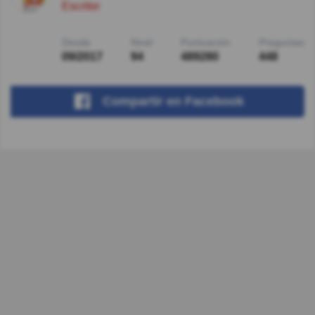
Escritor
Desde
Nivel
Puntuación
Preguntas
09/2017
94
489280
448
Compartir
en Facebook