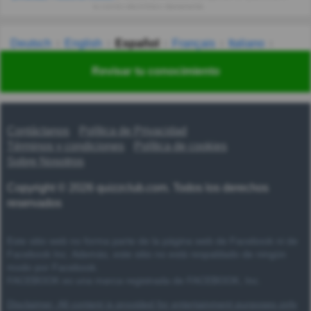
tu correo electrónico diariamente.
Deutsch
English
Español
Français
Italiano
Nederlands
Polski
Português
Svenska
Türkçe
Revisar tu conocimiento
Русский
Українська
हिन्दी
한국어
汉语
漢語
Contáctanos
Política de Privacidad
Términos y condiciones
Política de cookies
Sobre Nosotros
Copyright © 2026 quizzclub.com. Todos los derechos
reservados
Este sitio web no forma parte de la página web de Facebook ni de
Facebook Inc. Además, este sitio no está respaldado de ningún
modo por Facebook.
FACEBOOK es una marca registrada de FACEBOOK, Inc.
Disclaimer: All content is provided for entertainment purposes only