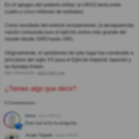
En el apogeo del poderío militar, la URSS tenía entre
cuatro y cinco millones de soldados.
Como resultado del estricto reclutamiento, la desaparecida
nación comunista tuvo el ejército activo más grande del
mundo desde 1945 hasta 1991.
Originalmente, el aeródromo de este lugar fue construido a
principios del siglo XX para el Ejército Imperial Japonés y
se llamaba Keton.
Más información:
www.clarin.com
¿Tienes algo que decir?
5 Comentarios
laura
Hace 3año(s)
Esta mal echa la pregunta
Jorge Tejada
Hace 4año(s)