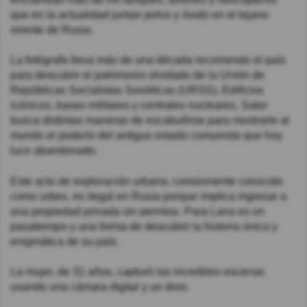
que en la actualidad juntan polvo y óxido en el lejano
oriente de Rusia.
La fotógrafa lleva más de una década recorriendo el país
para descubrir el patrimonio olvidado de la Unión de
Repúblicas Socialistas Soviéticas (URSS). Edificios
icónicos, bases militares y centrales nucleares, Sator
busca distintas maneras de escabullirse para mostrarle al
mundo el poderío del antiguo estado comunista que hoy
luce abandonado.
Este acto de exploración urbana, comúnmente conocido
como urbex, es ilegal en Rusia porque implica ingresar a
una propiedad privada sin permiso. Para Lana es un
pasatiempo y una forma de descubrir la historia única y
enigmática de su país.
La mujer, de 31 años, capturó las increíbles escenas
usando una cámara digital y un dron.