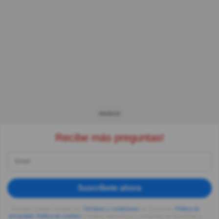
ANUNCIO
Recibe más preguntas!
Suscríbete ahora
Al seguir usando, aceptas los
Términos y condiciones
de Quizzclub,
Política de
privacidad
,
Política de cookies
y recibes adivinanzas y preguntas de QuizzClub a