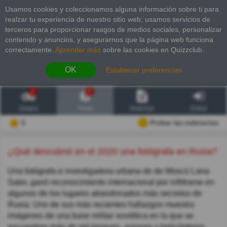
Usamos cookies y coleccionamos alguna información sobre ti para
realzar tu experiencia de nuestro sitio web; usamos servicios de
terceros para proporcionar rasgos de medios sociales, personalizar
contenido y anuncios, y asegurarnos que la página web funciona
correctamente.
Aprender más
sobre las cookies en Quizzclub.
OK
Establecer preferencias
2
6
Juegos
Trivia
Historias
Entrar
0
Probar las inderectas
¿Qué descubrió en el 2020 una fotógrafa en Rusia?
Una fotógrafa e investigadora urbana de de Moscú Lana
Sator, ganó reconocimiento internacional por infiltrarse en
algunos de los lugares abandonados más secretos de
Rusia. Uno de sus más recientes hallazgos muestra
imágenes de una base militar soviética en la que se
encuentran más de mil tanques, aviones y helicópteros