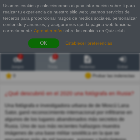
Usamos cookies y coleccionamos alguna información sobre ti para
realzar tu experiencia de nuestro sitio web; usamos servicios de
terceros para proporcionar rasgos de medios sociales, personalizar
contenido y anuncios, y asegurarnos que la página web funciona
correctamente.
Aprender más
sobre las cookies en Quizzclub.
OK
Establecer preferencias
2
6
Juegos
Trivia
Historias
Entrar
0
Probar las inderectas
¿Qué descubrió en el 2020 una fotógrafa en Rusia?
Una fotógrafa e investigadora urbana de de Moscú Lana
Sator, ganó reconocimiento internacional por infiltrarse en
algunos de los lugares abandonados más secretos de
Rusia. Uno de sus más recientes hallazgos muestra
imágenes de una base militar soviética en la que se
encuentran más de mil tanques, aviones y helicópteros