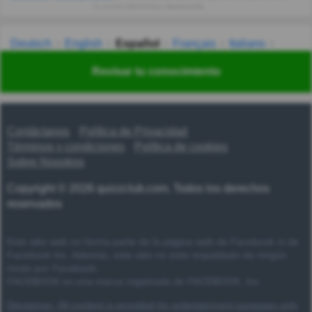
tu correo electrónico diariamente.
Deutsch
English
Español
Français
Italiano
Nederlands
Polski
Português
Svenska
Türkçe
Revisar tu conocimiento
Русский
Українська
हिन्दी
한국어
汉语
漢語
Contáctanos
Política de Privacidad
Términos y condiciones
Política de cookies
Sobre Nosotros
Copyright © 2026 quizzclub.com. Todos los derechos
reservados
Este sitio web no forma parte de la página web de Facebook ni de
Facebook Inc. Además, este sitio no está respaldado de ningún
modo por Facebook.
FACEBOOK es una marca registrada de FACEBOOK, Inc.
Disclaimer: All content is provided for entertainment purposes only