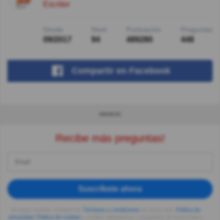
Escritor
Desde
Nivel
Puntuación
Preguntas
09/2017
94
489280
448
Compartir
en Facebook
ANUNCIO
Recibe más preguntas!
Suscríbete ahora
Al seguir usando, aceptas los
Términos y condiciones
de Quizzclub,
Política de
privacidad
,
Política de cookies
y recibes adivinanzas y preguntas de QuizzClub a