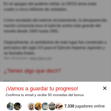
En el apogeo del poderío militar, la URSS tenía entre
cuatro y cinco millones de soldados.
Como resultado del estricto reclutamiento, la desaparecida
nación comunista tuvo el ejército activo más grande del
mundo desde 1945 hasta 1991.
Originalmente, el aeródromo de este lugar fue construido a
principios del siglo XX para el Ejército Imperial Japonés y
se llamaba Keton.
Más información:
www.clarin.com
¿Tienes algo que decir?
5 Comentarios
✕
¡Vamos a guardar tu progreso!
laura
Hace 3año(s)
Confirma tu email y recibe 50 monedas del bonus
Esta mal echa la pregunta
7.330
jugadores online
Jorge Tejada
Hace 4año(s)