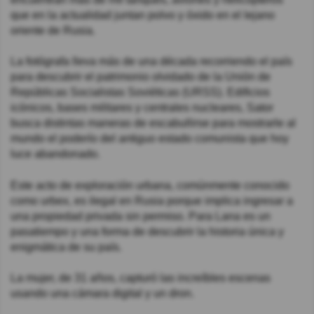
que en la actualidad juntan polvo y óxido en el lejano
oriente de Rusia.
La fotógrafa lleva más de una década recorriendo el país
para descubrir el patrimonio olvidado de la Unión de
Repúblicas Socialistas Soviéticas (URSS). Edificios
icónicos, bases militares y centrales nucleares, Sator
busca distintas maneras de escabullirse para mostrarle al
mundo el poderío del antiguo estado comunista que hoy
luce abandonado.
Este acto de exploración urbana, comúnmente conocido
como urbex, es ilegal en Rusia porque implica ingresar a
una propiedad privada sin permiso. Para Lana es un
pasatiempo y una forma de descubrir la historia única y
enigmática de su país.
La mujer, de 31 años, capturó las increíbles escenas
usando una cámara digital y un dron.