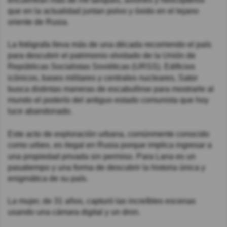
que en la actualidad juntan polvo y óxido en el lejano
oriente de Rusia.
La fotógrafa lleva más de una década recorriendo el país
para descubrir el patrimonio olvidado de la Unión de
Repúblicas Socialistas Soviéticas (URSS). Edificios
icónicos, bases militares y centrales nucleares, Sator
busca distintas maneras de escabullirse para mostrarle al
mundo el poderío del antiguo estado comunista que hoy
luce abandonado.
Este acto de exploración urbana, comúnmente conocido
como urbex, es ilegal en Rusia porque implica ingresar a
una propiedad privada sin permiso. Para Lana es un
pasatiempo y una forma de descubrir la historia única y
enigmática de su país.
La mujer, de 31 años, capturó las increíbles escenas
usando una cámara digital y un dron.