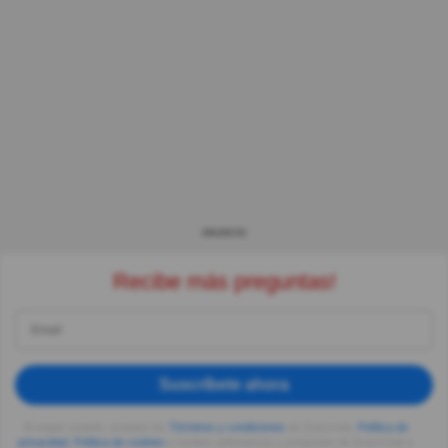
ANUNCIO
Recibe más preguntas!
Suscríbete ahora
Al seguir usando, aceptas los
Términos y condiciones
de Quizzclub,
Política de
privacidad
,
Política de cookies
y recibes adivinanzas y preguntas de QuizzClub a