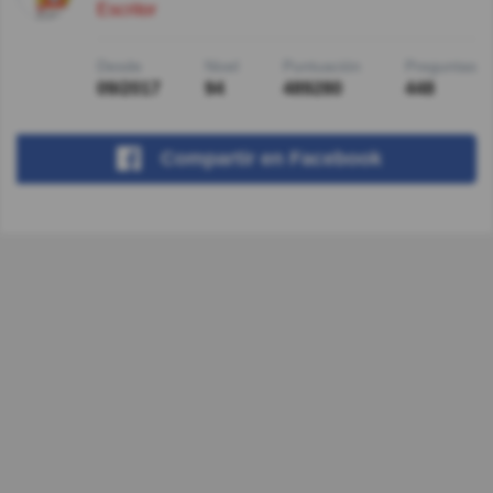
Escritor
Desde
Nivel
Puntuación
Preguntas
09/2017
94
489280
448
Compartir
en Facebook