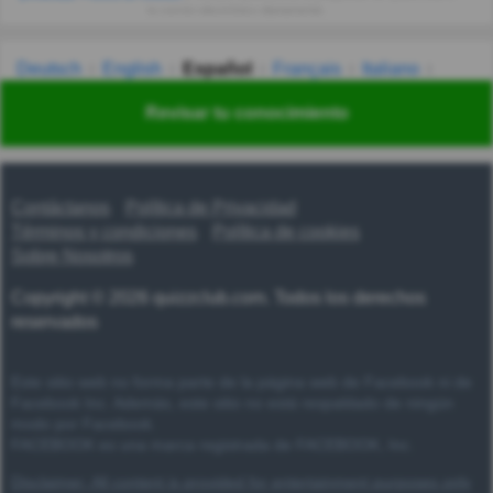
tu correo electrónico diariamente.
Deutsch
English
Español
Français
Italiano
Nederlands
Polski
Português
Svenska
Türkçe
Revisar tu conocimiento
Русский
Українська
हिन्दी
한국어
汉语
漢語
Contáctanos
Política de Privacidad
Términos y condiciones
Política de cookies
Sobre Nosotros
Copyright © 2026 quizzclub.com. Todos los derechos
reservados
Este sitio web no forma parte de la página web de Facebook ni de
Facebook Inc. Además, este sitio no está respaldado de ningún
modo por Facebook.
FACEBOOK es una marca registrada de FACEBOOK, Inc.
Disclaimer: All content is provided for entertainment purposes only