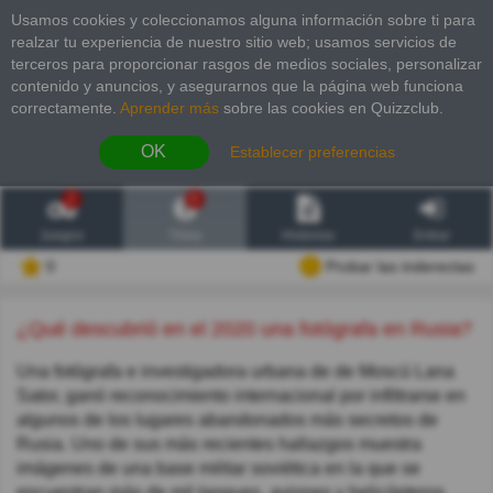
Usamos cookies y coleccionamos alguna información sobre ti para
realzar tu experiencia de nuestro sitio web; usamos servicios de
terceros para proporcionar rasgos de medios sociales, personalizar
contenido y anuncios, y asegurarnos que la página web funciona
correctamente.
Aprender más
sobre las cookies en Quizzclub.
OK
Establecer preferencias
2
6
Juegos
Trivia
Historias
Entrar
0
Probar las inderectas
¿Qué descubrió en el 2020 una fotógrafa en Rusia?
Una fotógrafa e investigadora urbana de de Moscú Lana
Sator, ganó reconocimiento internacional por infiltrarse en
algunos de los lugares abandonados más secretos de
Rusia. Uno de sus más recientes hallazgos muestra
imágenes de una base militar soviética en la que se
encuentran más de mil tanques, aviones y helicópteros