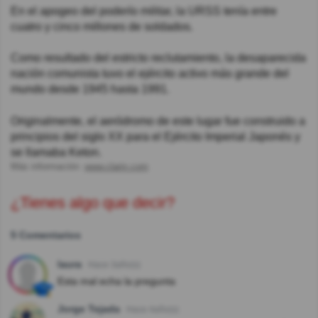
En el apogeo del poderío militar, la URSS tenía entre
cuatro y cinco millones de soldados.
Como resultado del estricto reclutamiento, la desaparecida
nación comunista tuvo el ejército activo más grande del
mundo desde 1945 hasta 1991.
Originalmente, el aeródromo de este lugar fue construido a
principios del siglo XX para el Ejército Imperial Japonés y
se llamaba Keton.
Más información:
www.clarin.com
¿Tienes algo que decir?
5 Comentarios
laura
Hace 3año(s)
Esta mal echa la pregunta
Jorge Tejada
Hace 4año(s)