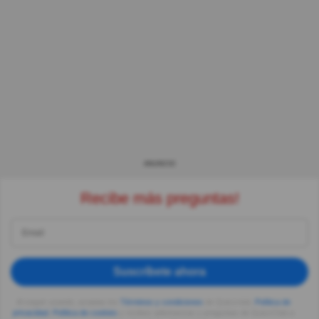
ANUNCIO
Recibe más preguntas!
Suscríbete ahora
Al seguir usando, aceptas los
Términos y condiciones
de Quizzclub,
Política de
privacidad
,
Política de cookies
y recibes adivinanzas y preguntas de QuizzClub a