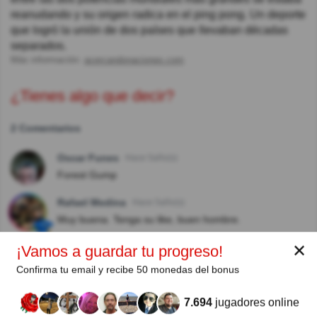
reanudando y su origen radica en el ping pong. Un deporte
que logró la unión de dos países que llevaban décadas
separados.
Más información:
acercandonaciones.com
¿Tienes algo que decir?
2 Comentarios
Oscar Funes
Hace 5año(s)
Forest Gump
Rafael Medina
Hace 5año(s)
Muy buena. Tenga su like, buen hombre.
✕
¡Vamos a guardar tu progreso!
Autor:
Confirma tu email y recibe 50 monedas del bonus
Germán A.
7.694
jugadores online