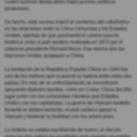
cuales tuvieron destacables implicaciones políticas
posteriores.
De hecho, este suceso marcó el comienzo del «deshielo»
en las relaciones entre la China comunista y los Estados
Unidos, además de que pavimentó el camino para la
histórica visita al país asiático realizada en 1972 por el
entonces presidente Richard Nixon. Ese mismo año las
Naciones Unidas aceptaron a China.
La fundación de la República Popular China en 1949 fue
uno de los motivos que ocasionó la ruptura entre estos dos
países. En más de un enfrentamiento se encontraron
apoyando distintos bandos, como en Corea. China decidió
jugar junto con los comunistas mientras que Estados
Unidos con los capitalistas. La guerra de Vietnam también
fomentó el distanciamiento, el país asiático apoyo a
Vietnam y fomentó la rivalidad con los americanos.
La historia se estaba escribiendo de nuevo, el vínculo
entre las dos potencias mundiales más grandes se estaba