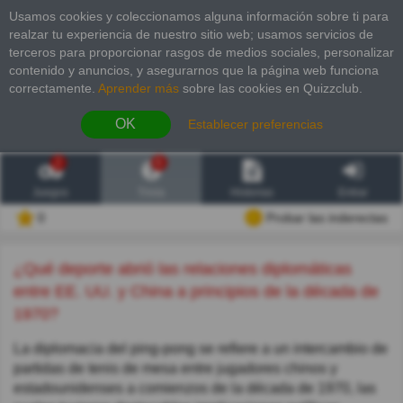
Usamos cookies y coleccionamos alguna información sobre ti para
realzar tu experiencia de nuestro sitio web; usamos servicios de
terceros para proporcionar rasgos de medios sociales, personalizar
contenido y anuncios, y asegurarnos que la página web funciona
correctamente.
Aprender más
sobre las cookies en Quizzclub.
OK
Establecer preferencias
2
6
Juegos
Trivia
Historias
Entrar
0
Probar las inderectas
¿Qué deporte abrió las relaciones diplomáticas
entre EE. UU. y China a principios de la década de
1970?
La diplomacia del ping-pong se refiere a un intercambio de
partidas de tenis de mesa entre jugadores chinos y
estadounidenses a comienzos de la década de 1970, las