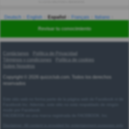
tu correo electrónico diariamente.
Deutsch
English
Español
Français
Italiano
Nederlands
Polski
Português
Svenska
Türkçe
Revisar tu conocimiento
Русский
Українська
हिन्दी
한국어
汉语
漢語
Contáctanos
Política de Privacidad
Términos y condiciones
Política de cookies
Sobre Nosotros
Copyright © 2026 quizzclub.com. Todos los derechos
reservados
Este sitio web no forma parte de la página web de Facebook ni de
Facebook Inc. Además, este sitio no está respaldado de ningún
modo por Facebook.
FACEBOOK es una marca registrada de FACEBOOK, Inc.
Disclaimer: All content is provided for entertainment purposes only