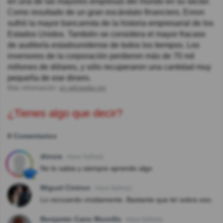
en una de las mayores empresas del mundo en su sector.
Como resultado de un gran escándalo financiero, Enron
sufrió la mayor bancarrota de la historia empresarial de los
Estados Unidos. También se considera el mayor fracaso
de auditoría estadounidense de todos los tiempos. Los
inversores de la corporación perdieron más de 70 mil
millones de dólares, y sólo recuperaron una cantidad muy
pequeña de ese dinero.
Más información:
en.wikipedia.org
¿Tienes algo que decir?
8 Comentarios
dinora
Hace 5año(s)
No lo sabia y siempre aprendo algo
Miguel Cintron
Hace 8año(s)
Lo recvuerdo vívidamente. Bastante que leí sobre eso.
Benjamin Cano Morcillo
Hace 8año(s)