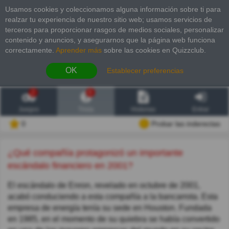
Usamos cookies y coleccionamos alguna información sobre ti para
realzar tu experiencia de nuestro sitio web; usamos servicios de
terceros para proporcionar rasgos de medios sociales, personalizar
contenido y anuncios, y asegurarnos que la página web funciona
correctamente.
Aprender más
sobre las cookies en Quizzclub.
OK
Establecer preferencias
2
6
Juegos
Trivia
Historias
Entrar
0
Probar las inderectas
¿Qué compañía protagonizó un importante
escándalo financiero en 2001?
El escándalo de Enron, revelado en octubre de 2001,
acabó conduciendo a esta compañía a la bancarrota. Esta
empresa de energía tenía su sede en Houston. Fundada
en 1985, en el momento de su quiebra se había convertido