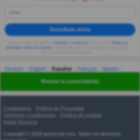
Suscríbete ahora
Al seguir usando, aceptas los
Términos y condiciones
de Quizzclub,
Política de
privacidad
,
Política de cookies
y recibes adivinanzas y preguntas de QuizzClub a
tu correo electrónico diariamente.
Deutsch
English
Español
Français
Italiano
Nederlands
Polski
Português
Svenska
Türkçe
Revisar tu conocimiento
Русский
Українська
हिन्दी
한국어
汉语
漢語
Contáctanos
Política de Privacidad
Términos y condiciones
Política de cookies
Sobre Nosotros
Copyright © 2026 quizzclub.com. Todos los derechos