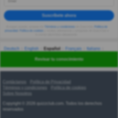
Suscríbete ahora
Al seguir usando, aceptas los
Términos y condiciones
de Quizzclub,
Política de
privacidad
,
Política de cookies
y recibes adivinanzas y preguntas de QuizzClub a
tu correo electrónico diariamente.
Deutsch
English
Español
Français
Italiano
Nederlands
Polski
Português
Svenska
Türkçe
Revisar tu conocimiento
Русский
Українська
हिन्दी
한국어
汉语
漢語
Contáctanos
Política de Privacidad
Términos y condiciones
Política de cookies
Sobre Nosotros
Copyright © 2026 quizzclub.com. Todos los derechos
reservados