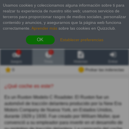
Usamos cookies y coleccionamos alguna información sobre ti para
realzar tu experiencia de nuestro sitio web; usamos servicios de
terceros para proporcionar rasgos de medios sociales, personalizar
contenido y anuncios, y asegurarnos que la página web funciona
correctamente.
Aprender más
sobre las cookies en Quizzclub.
OK
Establecer preferencias
2
6
Juegos
Trivia
Historias
Entrar
0
Probar las inderectas
¿Qué coche es este?
Es un Ruxton Modelo C Roadster. El Ruxton fue un
automóvil de tracción delantera producido por la New Era
Motors Company de Nueva York, en Estados Unidos,
durante 1929 y 1930. Fue creado por William Muller, que
convenció a su empleador para invertir en el desarrollo de
su prototipo de tracción delantera. La carrocería del coche