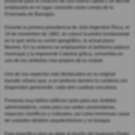
proyecto para la creación de una nueva capital y se decide
emplazarla en el lugar conocido como Lomas de la
Ensenada de Barragán.
Durante la primera presidencia de Julio Argentino Roca, el
19 de noviembre de 1882, se colocó la piedra fundamental
en lo que sería su centro geográfico, la actual plaza
Moreno. En su entorno se emplazarían el bellísimo palacio
municipal y la imponente Catedral gótica, convertida en
uno de los símbolos mas propios de la ciudad.
Uno de sus aspectos más destacados es su original
trazado urbano que, a un perfecto damero lo combina con
diagonales generando, cada seis cuadras una plaza.
Presenta muy bellos edificios tanto para sus ámbitos
administrativos, como para sus sedes universitarias,
espacios científicos y culturales, así como hermosas casas
de cuidados detalles arquitectónicos y un bosque.
Esta magnífica obra se debe al diseño del Ingeniero Pedro