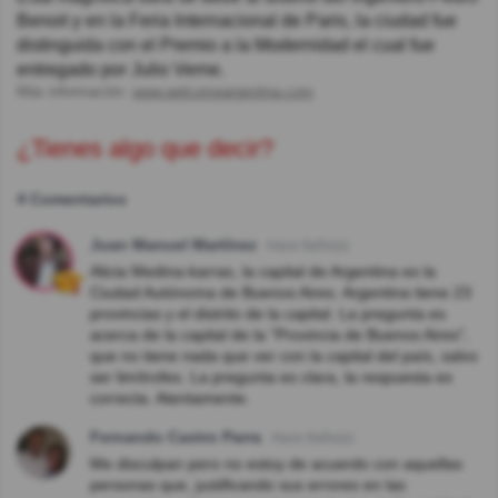
Benoit y en la Feria Internacional de Paris, la ciudad fue
distinguida con el Premio a la Modernidad el cual fue
entregado por Julio Verne.
Más información:
www.welcomeargentina.com
¿Tienes algo que decir?
4 Comentarios
Juan Manuel Martínez
Hace 8año(s)
Alicia Medina-karras, la capital de Argentina es la
Ciudad Autónoma de Buenos Aires. Argentina tiene 23
provincias y el distrito de la capital. La pregunta es
acerca de la capital de la "Provincia de Buenos Aires",
que no tiene nada que ver con la capital del país, salvo
ser limítrofes. La pregunta es clara, la respuesta es
correcta. Atentamente.
Fernando Castro Parra
Hace 8año(s)
Me disculpan pero no estoy de acuerdo con aquellas
personas que, justificando sus errores en las