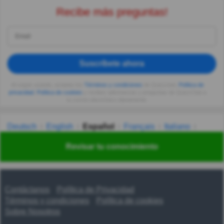
Recibe más preguntas!
Suscríbete ahora
Al seguir usando, aceptas los
Términos y condiciones
de Quizzclub,
Política de
privacidad
,
Política de cookies
y recibes adivinanzas y preguntas de QuizzClub a
tu correo electrónico diariamente.
Deutsch
English
Español
Français
Italiano
Nederlands
Polski
Português
Svenska
Türkçe
Revisar tu conocimiento
Русский
Українська
हिन्दी
한국어
汉语
漢語
Contáctanos
Política de Privacidad
Términos y condiciones
Política de cookies
Sobre Nosotros