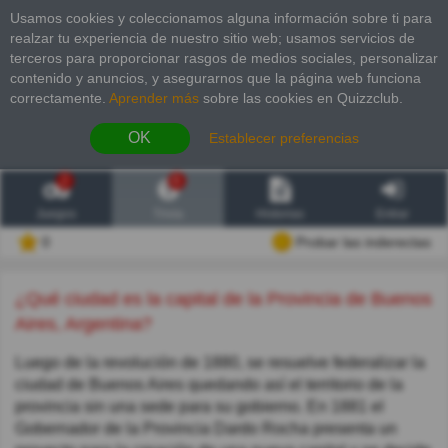
Usamos cookies y coleccionamos alguna información sobre ti para
realzar tu experiencia de nuestro sitio web; usamos servicios de
terceros para proporcionar rasgos de medios sociales, personalizar
contenido y anuncios, y asegurarnos que la página web funciona
correctamente.
Aprender más
sobre las cookies en Quizzclub.
OK
Establecer preferencias
2
6
Juegos
Trivia
Historias
Entrar
0
Probar las inderectas
¿Qué ciudad es la capital de la Provincia de Buenos
Aires, Argentina?
Luego de la revolución de 1880, se resuelve federalizar la
ciudad de Buenos Aires quedando así el territorio de la
provincia sin una sede para su gobierno. En 1881 el
Gobernador de la Provincia Dardo Rocha presenta un