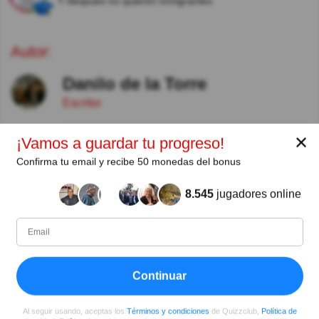
Y después no quieren inmigrantes
Autor:
Danilo de la Torre
Escritor
✕
¡Vamos a guardar tu progreso!
Desde
Nivel
Puntuación
Preguntas
08/2017
93
470517
355
Confirma tu email y recibe 50 monedas del bonus
8.545
jugadores online
Compartir
en Facebook
Continuar
Al seguir usando, aceptas los
Términos y condiciones
de Quizzclub,
Política de