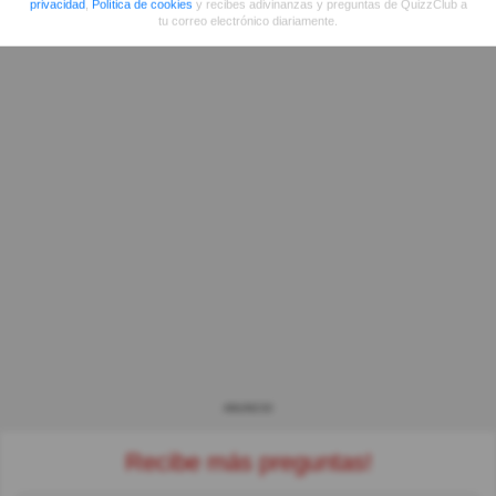
privacidad
,
Política de cookies
y recibes adivinanzas y preguntas de QuizzClub a
tu correo electrónico diariamente.
ANUNCIO
Recibe más preguntas!