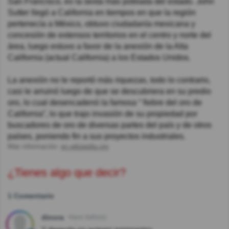
San Francisco, es la sexta más poblada del estado. John
Sutter llegó a California en tiempos en que la región
pertenecía a México, obtuvo ciudadanía mexicana y
concesión de extensos territorios en el centro y norte del
área, luego estuvo a favor de la anexión de la Alta
California (actual California) a los Estados Unidos.
La anexión no le reportó más riquezas, todo lo contrario,
casi le arruinó luego de que se descubriera en su predio
oro, lo cual desencadenó la famosa “ fiebre del oro de
California”, lo que trajo invasión de su propiedad por
buscadores de oro de diversas partes del país y de otros
países, poniendo fin a sus proyectos industriales.
Más información:
en.wikipedia.org
¿Tienes algo que decir?
1 Comentario
dinora
Hace 4año(s)