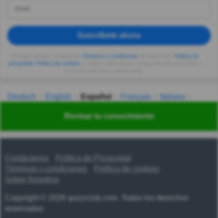
Suscríbete ahora
Al seguir usando, aceptas los
Términos y condiciones
de Quizzclub,
Política de
privacidad
,
Política de cookies
y recibes adivinanzas y preguntas de QuizzClub a
tu correo electrónico diariamente.
Deutsch
English
Español
Français
Italiano
Nederlands
Polski
Português
Svenska
Türkçe
Revisar tu conocimiento
Русский
Українська
हिन्दी
한국어
汉语
漢語
Contáctanos
Política de Privacidad
Términos y condiciones
Política de cookies
Sobre Nosotros
Copyright © 2026 quizzclub.com. Todos los derechos
reservados