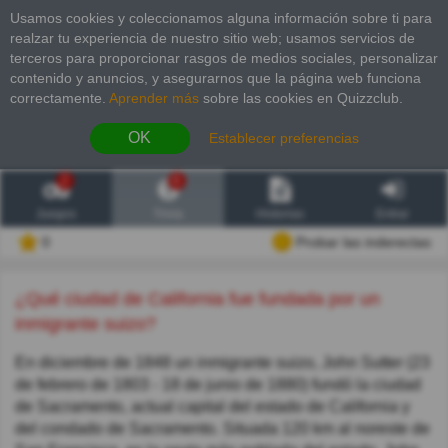
Usamos cookies y coleccionamos alguna información sobre ti para
realzar tu experiencia de nuestro sitio web; usamos servicios de
terceros para proporcionar rasgos de medios sociales, personalizar
contenido y anuncios, y asegurarnos que la página web funciona
correctamente.
Aprender más
sobre las cookies en Quizzclub.
OK
Establecer preferencias
2
6
Juegos
Trivia
Historias
Entrar
0
Probar las inderectas
¿Qué ciudad de California fue fundada por un
inmigrante suizo?
En diciembre de 1848 un inmigrante suizo, John Sutter (23
de febrero de 1803 - 18 de junio de 1880) fundó la ciudad
de Sacramento, actual capital del estado de California y
del condado de Sacramento. Situada 120 km al noreste de