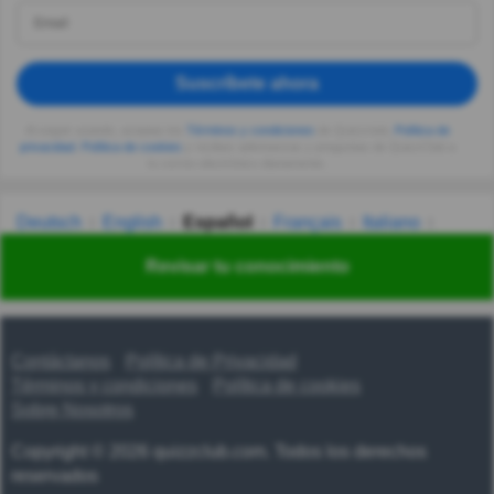
Suscríbete ahora
Al seguir usando, aceptas los
Términos y condiciones
de Quizzclub,
Política de
privacidad
,
Política de cookies
y recibes adivinanzas y preguntas de QuizzClub a
tu correo electrónico diariamente.
Deutsch
English
Español
Français
Italiano
Nederlands
Polski
Português
Svenska
Türkçe
Revisar tu conocimiento
Русский
Українська
हिन्दी
한국어
汉语
漢語
Contáctanos
Política de Privacidad
Términos y condiciones
Política de cookies
Sobre Nosotros
Copyright © 2026 quizzclub.com. Todos los derechos
reservados