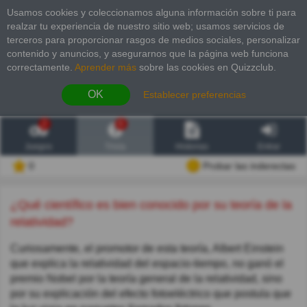
Usamos cookies y coleccionamos alguna información sobre ti para
realzar tu experiencia de nuestro sitio web; usamos servicios de
terceros para proporcionar rasgos de medios sociales, personalizar
contenido y anuncios, y asegurarnos que la página web funciona
correctamente.
Aprender más
sobre las cookies en Quizzclub.
OK
Establecer preferencias
2
6
Juegos
Trivia
Historias
Entrar
0
Probar las inderectas
¿Qué científico es bien conocido por su teoría de la
relatividad?
Curiosamente, el promotor de esta teoría, Albert Einstein
que explica la relatividad del espacio-tiempo, no ganó el
premio Nobel por la teoría general de la relatividad, sino
por su explicación del efecto fotoeléctrico que postula que