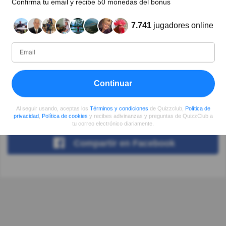
Confirma tu email y recibe 50 monedas del bonus
7.741
jugadores online
Autor:
Angel Palacios Zea
Escritor
Continuar
Desde
Nivel
Puntuación
Preguntas
Al seguir usando, aceptas los
Términos y condiciones
de Quizzclub,
Política de
07/2017
99
9494017
167
privacidad
,
Política de cookies
y recibes adivinanzas y preguntas de QuizzClub a
tu correo electrónico diariamente.
Compartir
en Facebook