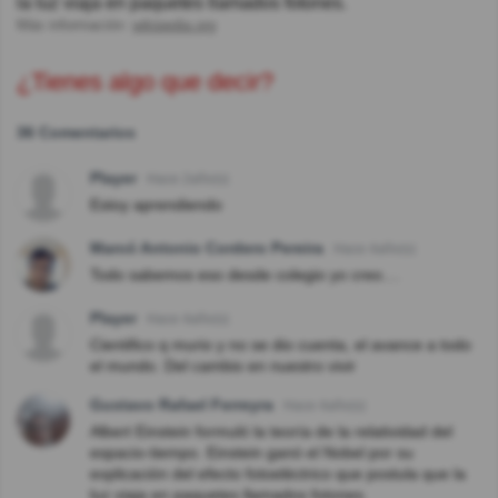
la luz viaja en paquetes llamados fotones.
Más información:
wikipedia.org
¿Tienes algo que decir?
36 Comentarios
Player
Hace 2año(s)
Estoy aprendiendo
Marcó Antonio Cordero Pereira
Hace 4año(s)
Todo sabemos eso desde colegio yo creo....
Player
Hace 4año(s)
Cientifico q murio y no se dio cuenta, el avance a todo
el mundo. Del cambio en nuestro vivir
Gustavo Rafael Ferreyra
Hace 4año(s)
Albert Einstein formuló la teoría de la relatividad del
espacio-tiempo. Einstein ganó el Nobel por su
explicación del efecto fotoeléctrico que postula que la
luz viaja en paquetes llamados fotones.