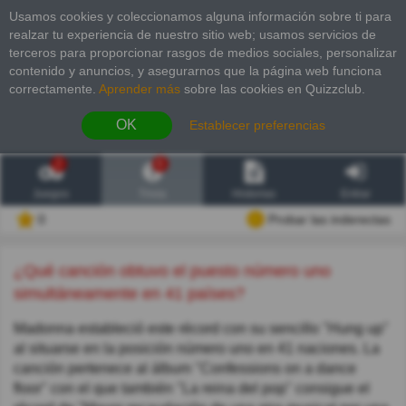
Usamos cookies y coleccionamos alguna información sobre ti para
realzar tu experiencia de nuestro sitio web; usamos servicios de
terceros para proporcionar rasgos de medios sociales, personalizar
contenido y anuncios, y asegurarnos que la página web funciona
correctamente.
Aprender más
sobre las cookies en Quizzclub.
OK
Establecer preferencias
2
6
Juegos
Trivia
Historias
Entrar
0
Probar las inderectas
¿Qué canción obtuvo el puesto número uno
simultáneamente en 41 países?
Madonna estableció este récord con su sencillo "Hung up"
al situarse en la posición número uno en 41 naciones. La
canción pertenece al álbum "Confessions on a dance
floor" con el que también "La reina del pop" consigue el