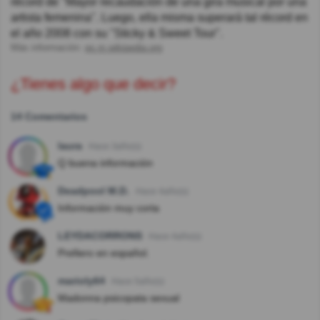
récord de "Mayor recaudación de una gira musical por una
artista femenina". Luego, ella misma superará tal récord en
el año 2008 con su "Sticky & Sweet Tour".
Más información:
es.m.wikipedia.org
¿Tienes algo que decir?
14 Comentarios
laura
Hace 3año(s)
Q buena información
Deadpool M.D.
Hace 4año(s)
Información muy corta
LEYDACORRONS
Hace 4año(s)
Prefiero en español.
marioly64
Hace 5año(s)
Madonna psicopata sexual