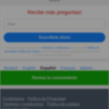
ANUNCIO
Recibe más preguntas!
Suscríbete ahora
Al seguir usando, aceptas los
Términos y condiciones
de Quizzclub,
Política de
privacidad
,
Política de cookies
y recibes adivinanzas y preguntas de QuizzClub a
tu correo electrónico diariamente.
Deutsch
English
Español
Français
Italiano
Nederlands
Polski
Português
Svenska
Türkçe
Revisar tu conocimiento
Русский
Українська
हिन्दी
한국어
汉语
漢語
Contáctanos
Política de Privacidad
Términos y condiciones
Política de cookies