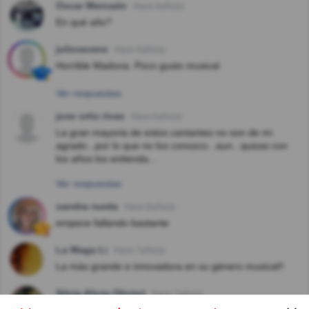
Oscar Mercado
Hace 6año(s)
En qué año?
juliosevero
Hace 6año(s)
Horrible Madona. Poco gusto musical
Ver respuestas
jose ortiz rivas
Hace 6año(s)
La gran mayoria de estos cantantes no son de mi
agrado...por lo que no los conozco...aun...quizas con
los años los entienda...
Ver respuestas
sandra rueda
Hace 6año(s)
empece fallando bastante
La Maga Li
Hace 7año(s)
La más grande e innovadora en su género musical!!
Silvia Alicia Olivieri
Hace 7año(s)