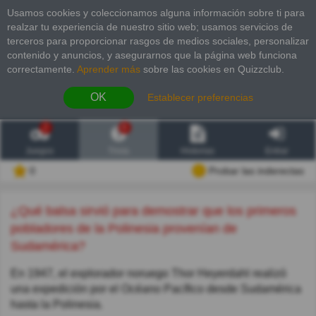
Usamos cookies y coleccionamos alguna información sobre ti para
realzar tu experiencia de nuestro sitio web; usamos servicios de
terceros para proporcionar rasgos de medios sociales, personalizar
contenido y anuncios, y asegurarnos que la página web funciona
correctamente.
Aprender más
sobre las cookies en Quizzclub.
OK
Establecer preferencias
2
6
Juegos
Trivia
Historias
Entrar
0
Probar las inderectas
¿Qué balsa sirvió para demostrar que los primeros
pobladores de la Polinesia provenían de
Sudamérica?
En 1947, el explorador noruego Thor Heyerdahl realizó
una expedición por el Océano Pacífico desde Sudamérica
hasta la Polinesia.