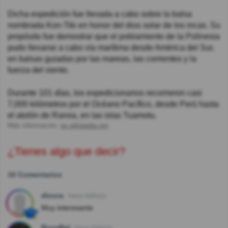
Dicha expedición fue llevada a cabo sobre la balsa
nombrada Kon-Tiki en honor del dios solar de los incas. Su
propósito fue demostrar que el poblamiento de la Polinesia
pudo llevarse a cabo vía marítima desde América del Sur,
en balsas guiadas por las mareas, las corrientes y la
fuerza del viento.
Durante 101 días, los expedicionarios recorrieron casi
7,000 kilómetros por el Océano Pacífico, desde Perú hasta
el atolón de Raroia, en las islas Tuamotu.
Más información:
es.wikipedia.org
¿Tienes algo que decir?
10 Comentarios
dinora
Hace 4año(s)
Muy interesante
RosaBel
Hace 4año(s)