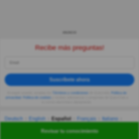
ANUNCIO
Recibe más preguntas!
Suscríbete ahora
Al seguir usando, aceptas los
Términos y condiciones
de Quizzclub,
Política de
privacidad
,
Política de cookies
y recibes adivinanzas y preguntas de QuizzClub a
tu correo electrónico diariamente.
Deutsch
English
Español
Français
Italiano
Nederlands
Polski
Português
Svenska
Türkçe
Revisar tu conocimiento
Русский
Українська
हिन्दी
한국어
汉语
漢語