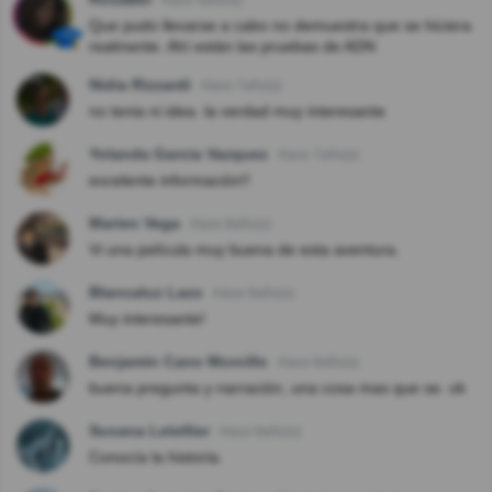
Que pudo llevarse a cabo no demuestra que se hiciera
realmente. Ahí están las pruebas de ADN
Nidia Rizzardi
Hace 7año(s)
no tenia ni idea. la verdad muy interesante
Yolanda Garcia Vazquez
Hace 7año(s)
excelente información!!
Marien Vega
Hace 8año(s)
Vi una película muy buena de esta aventura.
Blancaluz Lazo
Hace 8año(s)
Muy interesante!
Benjamin Cano Morcillo
Hace 8año(s)
buena pregunta y narración, una cosa mas que se. ok
Susana Letellier
Hace 8año(s)
Conocía la historia.