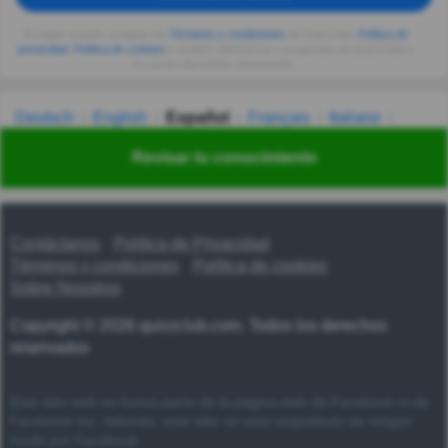
Al seguir usando, aceptas los
Términos y condiciones
de Quizzclub,
Política de
privacidad
,
Política de cookies
y recibes adivinanzas y preguntas de QuizzClub a
tu correo electrónico diariamente.
Deutsch
English
Español
Français
Italiano
Nederlands
Polski
Português
Svenska
Türkçe
Revisar tu conocimiento
Русский
Українська
हिन्दी
한국어
汉语
漢語
Contáctanos
Política de Privacidad
Términos y condiciones
Política de cookies
Sobre Nosotros
Copyright © 2026 quizzclub.com. Todos los derechos
reservados
Este sitio web no forma parte de la página web de Facebook ni de
Facebook Inc. Además, este sitio no está respaldado de ningún
modo por Facebook.