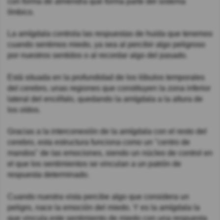
con forma de almendra que forma parte del sistema
límbico.
La amígdala controla las respuestas de huida que tenemos
cuando sentimos miedo, ya sea al percibir algo peligroso
por nuestros sentidos o al recordar algo del pasado.
Está situada en la profundidad de los lóbulos temporales
del cerebro, unas regiones que constituyen la zona inferior
lateral del encéfalo, quedando la amígdala a la altura de
los oídos.
Gracias a la interconexión de la amígdala con el resto del
cerebro, esta estructura funciona como un "centro de
mandos" de las emociones, siendo un núcleo de control en
el que los sentimientos se vinculan a un patrón de
respuesta determinado.
Cuando nuestra vista percibe algo que considera un
peligro, nace la emoción del miedo. Y es la amígdala la
que vincula este sentimiento de miedo con una respuesta