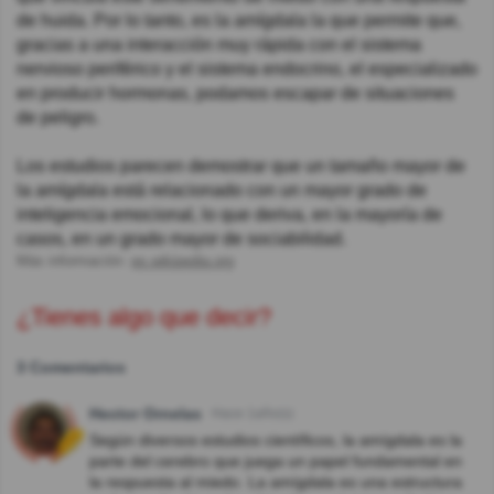
de huida. Por lo tanto, es la amígdala la que permite que,
gracias a una interacción muy rápida con el sistema
nervioso periférico y el sistema endocrino, el especializado
en producir hormonas, podamos escapar de situaciones
de peligro.
Los estudios parecen demostrar que un tamaño mayor de
la amígdala está relacionado con un mayor grado de
inteligencia emocional, lo que deriva, en la mayoría de
casos, en un grado mayor de sociabilidad.
Más información:
es.wikipedia.org
¿Tienes algo que decir?
3 Comentarios
Hector Ornelas
Hace 1año(s)
Según diversos estudios científicos, la amígdala es la
parte del cerebro que juega un papel fundamental en
la respuesta al miedo. La amígdala es una estructura