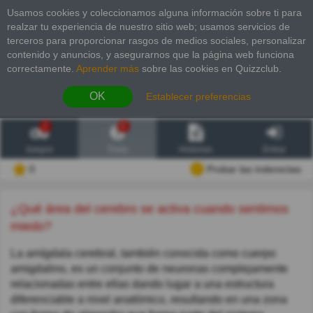
Usamos cookies y coleccionamos alguna información sobre ti para
realzar tu experiencia de nuestro sitio web; usamos servicios de
terceros para proporcionar rasgos de medios sociales, personalizar
contenido y anuncios, y asegurarnos que la página web funciona
correctamente.
Aprender más
sobre las cookies en Quizzclub.
OK
Establecer preferencias
2
6
Juegos
Trivia
Historias
Entrar
0
Probar las inderectas
¿Qué área del cerebro se activa cuando sentimos
miedo?
La amígdala cerebral, también conocida como cuerpo
amigdalino, es un conjunto de neuronas complejamente
relacionadas entre ellas dando lugar a una estructura
diferenciable a nivel anatómico, resultando en una zona