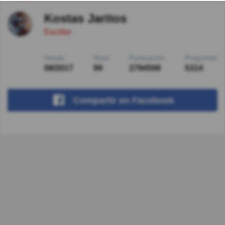
Kostas Jaritos
Escritor
Desde
Nivel
Puntuación
Preguntas
08/2017
99
2794508
5314
Compartir
en Facebook