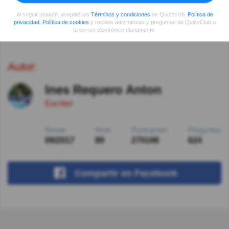
Al seguir usando, aceptas los
Términos y condiciones
de Quizzclub,
Política de
Alicia Paola Diaz
Hace 5año(s)
privacidad
,
Política de cookies
y recibes adivinanzas y preguntas de QuizzClub a
Es como bien lógica la respuesta
tu correo electrónico diariamente.
Autor:
Ines Requero Anton
Escritor
Desde
Nivel
Puntuación
Preguntas
09/2017
89
270198
624
Compartir
en Facebook