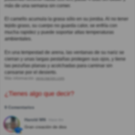
más de una semana sin comer.
El camello acumula la grasa sólo en su joroba. Al no tener
tejido graso, su cuerpo no guarda calor, se enfría con
mucha rapidez y puede soportar altas temperaturas
ambientales.
En una tempestad de arena, las ventanas de su nariz se
cierran y unas largas pestañas protegen sus ojos, y tiene
las pezuñas planas y acolchadas para caminar sin
cansarse por el desierto.
Más información:
wvw.nacion.com
¿Tienes algo que decir?
9 Comentarios
Harold MN
Hace 4m
Gran creación de dios