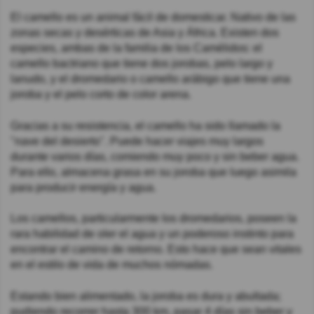
El camello es un animal fácil de domesticar. Nativo de las
zonas secas y desérticas de Asia y África. Existen dos
especies, ambas de la familia de los Camélidos: el
camello bactriano que tiene dos jorobas, pelo largo y
lanudo, y el dromedario o camello arábigo que tiene una
joroba y el pelo corto de color arena.
Gracias a su resistencia, el camello ha sido llamado la
"nave del desierto". Puede hacer viajes muy largos
durante varios días, comiendo muy poco y sin beber agua.
Para ello, almacena grasa en su joroba que luego asimila
para producir energía y agua.
Los camellos, particularmente los dromedarios, poseen la
rara habilidad de oler el agua y un poderoso instinto para
encontrar el camino de retorno. Esto hace que sean vitales
en el estilo de vida de muchos nómadas.
Estando bien alimentado, la joroba es dura y abultada;
pudiendo recorrer hasta 300 km, pasar 4 días sin beber y