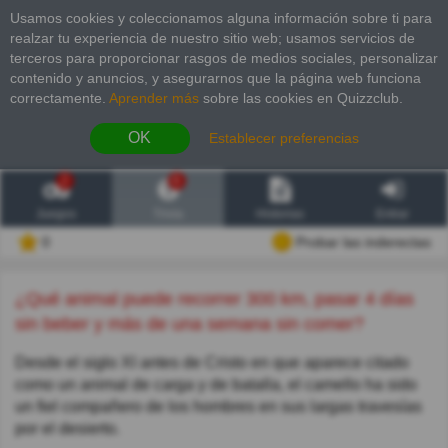
Usamos cookies y coleccionamos alguna información sobre ti para
realzar tu experiencia de nuestro sitio web; usamos servicios de
terceros para proporcionar rasgos de medios sociales, personalizar
contenido y anuncios, y asegurarnos que la página web funciona
correctamente.
Aprender más
sobre las cookies en Quizzclub.
OK
Establecer preferencias
2
6
Juegos
Trivia
Historias
Entrar
0
Probar las inderectas
¿Qué animal puede recorrer 300 km, pasar 4 días
sin beber y más de una semana sin comer?
Desde el siglo XI antes de Cristo en que aparece citado
como un animal de carga y de batalla, el camello ha sido
un fiel compañero de los hombres en sus largas travesías
por el desierto.