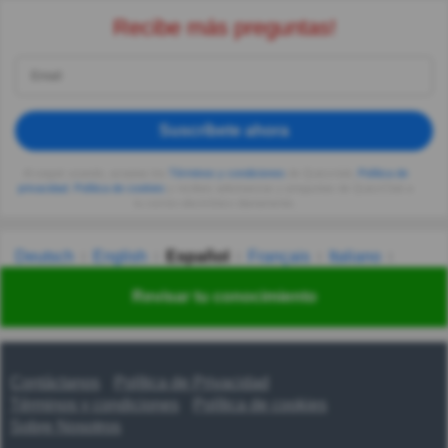
Recibe más preguntas!
Suscríbete ahora
Al seguir usando, aceptas los
Términos y condiciones
de Quizzclub,
Política de
privacidad
,
Política de cookies
y recibes adivinanzas y preguntas de QuizzClub a
tu correo electrónico diariamente.
Deutsch
English
Español
Français
Italiano
Nederlands
Polski
Português
Svenska
Türkçe
Revisar tu conocimiento
Русский
Українська
हिन्दी
한국어
汉语
漢語
Contáctanos
Política de Privacidad
Términos y condiciones
Política de cookies
Sobre Nosotros