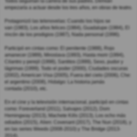
Todos seguirían la carrera de sus padres. Demián
empezaría a actuar desde los tres años, en obras de teatro.
Protagonizó las telenovelas: Cuando los hijos se
van (1983), Los años felices (1984), Guadalupe (1984), El
rincón de los prodigios (1987), Nada personal (1996).
Participó en cintas como: El penitente (1988), Rojo
amanecer (1989), Miroslava (1993), Hasta morir (1994),
Cilantro y perejil (1998), Santitos (1999), Sexo, pudor y
lágrimas (1999). Todo el poder (2000), Ciudades oscuras
(2002), American Visa (2005), Fuera del cielo (2006), Che:
el argentino (2008), Hidalgo: La historia jamás
contada (2010), etc.
En el cine y la televisión internacional, participó en cintas
como: Foreverland (2011), Salvajes (2012), Dom
Hemingway (2013), Machete Kills (2013), Los ocho más
odiados (2015), Alien: Covenant (2017), The Nun (2018), y
en las series Weeds (2008-2010) y The Bridge (2013-
2014).