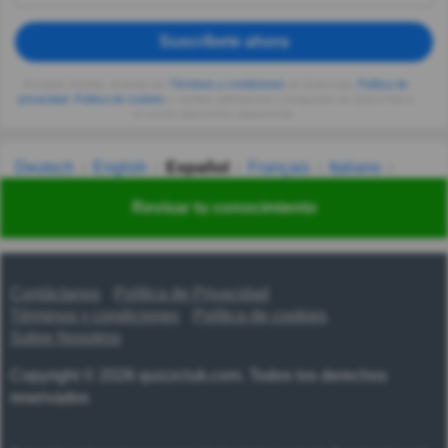
Suscríbete ahora
Al seguir usando, aceptas los
Términos y condiciones
de Quizzclub,
Política de
privacidad
,
Política de cookies
y recibes adivinanzas y preguntas de QuizzClub a
tu correo electrónico diariamente.
Deutsch
English
Español
Français
Italiano
Nederlands
Polski
Português
Svenska
Türkçe
Revisar tu conocimiento
Русский
Українська
हिन्दी
한국어
汉语
漢語
Contáctanos
Política de Privacidad
Términos y condiciones
Política de cookies
Sobre Nosotros
Copyright © 2026 quizzclub.com. Todos los derechos
reservados