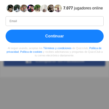
7.077
jugadores online
Autor:
IBSO
Escritor
Continuar
Desde
Nivel
Puntuación
Preguntas
09/2019
99
1085668
1427
Al seguir usando, aceptas los
Términos y condiciones
de Quizzclub,
Política de
privacidad
,
Política de cookies
y recibes adivinanzas y preguntas de QuizzClub a
tu correo electrónico diariamente.
Compartir
en Facebook