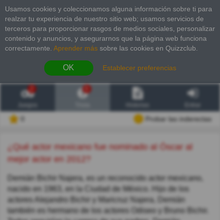
Usamos cookies y coleccionamos alguna información sobre ti para
realzar tu experiencia de nuestro sitio web; usamos servicios de
terceros para proporcionar rasgos de medios sociales, personalizar
contenido y anuncios, y asegurarnos que la página web funciona
correctamente.
Aprender más
sobre las cookies en Quizzclub.
OK
Establecer preferencias
2
6
Juegos
Trivia
Historias
Entrar
0
Probar las inderectas
¿Qué actor mexicano fue nominado al Óscar al
mejor actor en 2012?
Demián Bichir Najera, es un reconocido actor mexicano,
nacido en 1963, en la Ciudad de México. Hijo de los
actores Alejandro Bichir y Maricruz Najera, Demián
también es hermano de los actores Odiseo y Bruno Bichir.