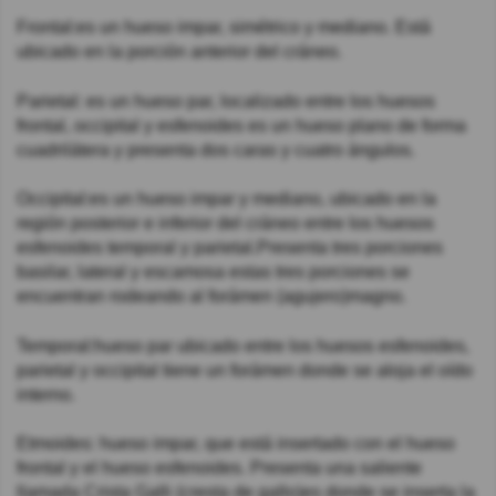
Frontal:es un hueso impar, simétrico y mediano. Está
ubicado en la porción anterior del cráneo.
Parietal: es un hueso par, localizado entre los huesos
frontal, occipital y esfenoides es un hueso plano de forma
cuadrilátera y presenta dos caras y cuatro ángulos.
Occipital:es un hueso impar y mediano, ubicado en la
región posterior e inferior del cráneo entre los huesos
esfenoides temporal y parietal.Presenta tres porciones
basilar, lateral y escamosa estas tres porciones se
encuentran rodeando al forámen (agujero)magno.
Temporal:hueso par ubicado entre los huesos esfenoides,
parietal y occipital tiene un forámen donde se aloja el oído
interno.
Etmoides: hueso impar, que está insertado con el hueso
frontal y el hueso esfenoides. Presenta una saliente
llamada Crista Galli (cresta de gallo)es donde se inserta la