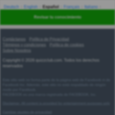
Deutsch
English
Español
Français
Italiano
Nederlands
Polski
Português
Svenska
Türkçe
Revisar tu conocimiento
Русский
Українська
हिन्दी
한국어
汉语
漢語
Contáctanos
Política de Privacidad
Términos y condiciones
Política de cookies
Sobre Nosotros
Copyright © 2026 quizzclub.com. Todos los derechos
reservados
Este sitio web no forma parte de la página web de Facebook ni de
Facebook Inc. Además, este sitio no está respaldado de ningún
modo por Facebook.
FACEBOOK es una marca registrada de FACEBOOK, Inc.
Disclaimer: All content is provided for entertainment purposes only
Cambiar ajustes de privacidad