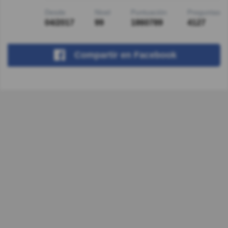
Desde
Nivel
Puntuación
Preguntas
04/2017
99
1860789
4127
Compartir
en Facebook