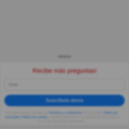
ANUNCIO
Recibe más preguntas!
Suscríbete ahora
Al seguir usando, aceptas los
Términos y condiciones
de Quizzclub,
Política de
privacidad
,
Política de cookies
y recibes adivinanzas y preguntas de QuizzClub a
tu correo electrónico diariamente.