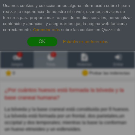
Usamos cookies y coleccionamos alguna información sobre ti para
realzar tu experiencia de nuestro sitio web; usamos servicios de
terceros para proporcionar rasgos de medios sociales, personalizar
contenido y anuncios, y asegurarnos que la página web funciona
correctamente.
Aprender más
sobre las cookies en Quizzclub.
OK
Establecer preferencias
2
6
Juegos
Trivia
Historias
Entrar
0
Probar las inderectas
¿Por cuántos huesos está formada la bóveda y la
base craneal humana?
La bóveda y la base craneal está constituida por 8 huesos.
La bóveda está formada por un frontal, dos parietales,un
occipital y dos temporales; mientras la base la conforman
un hueso etmoides y un esfenoides.