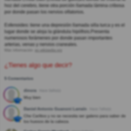
hoz del cerebro, tiene otra porción llamada lámina cribosa
por donde pasan los nervios olfatorios.
Esfenoides: tiene una depresión llamada silla turca y es el
lugar donde se aloja la glándula hipófisis.Presenta
numerosos forámenes por donde pasan importantes
arterias, venas y nervios craneales.
Más información:
es.wikipedia.org
¿Tienes algo que decir?
5 Comentarios
dinora
Hace 3año(s)
Muy bien
Daniel Antonio Guanoni Larraín
Hace 7año(s)
Che Carlitos y no se necesita ser galeno para saber de
los huesos de la cabeza.