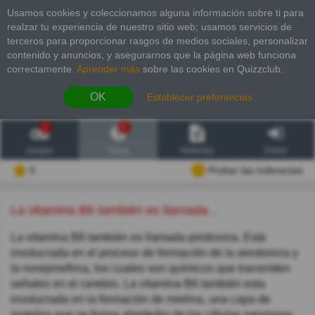
Usamos cookies y coleccionamos alguna información sobre ti para
realzar tu experiencia de nuestro sitio web; usamos servicios de
terceros para proporcionar rasgos de medios sociales, personalizar
contenido y anuncios, y asegurarnos que la página web funciona
correctamente.
Aprender más
sobre las cookies en Quizzclub.
OK
Establecer preferencias
2
6
Juegos
Trivia
Historias
Entrar
0
Probar las inderectas
La vitamina B6 también es llamada...
La vitamina B6 también es llamada piridoxina. Está
involucrada en el proceso de formación de la serotonina y
la norepinefrina, los cuales son químicos que transmiten
señales en el cerebro. La vitamina B6 también esta
involucrada en la formación de mielina, una capa de
proteína que se forma alrededor de las células nerviosas.