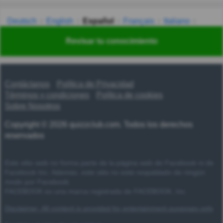
Deutsch
English
Español
Français
Italiano
Nederlands
Polski
Português
Svenska
Türkçe
Revisar tu conocimiento
Русский
Українська
हिन्दी
한국어
汉语
漢語
Contáctanos
Política de Privacidad
Términos y condiciones
Política de cookies
Sobre Nosotros
Copyright © 2026 quizzclub.com. Todos los derechos
reservados
Este sitio web no forma parte de la página web de Facebook ni de
Facebook Inc. Además, este sitio no está respaldado de ningún
modo por Facebook.
FACEBOOK es una marca registrada de FACEBOOK, Inc.
Disclaimer: All content is provided for entertainment purposes only