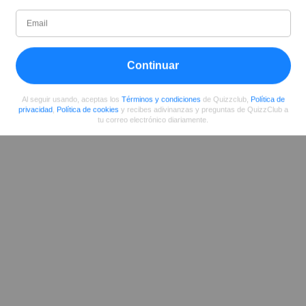
Rosie
Escritor (quizauthors.com)
Continuar
Compartir
en Facebook
Al seguir usando, aceptas los
Términos y condiciones
de Quizzclub,
Política de
privacidad
,
Política de cookies
y recibes adivinanzas y preguntas de QuizzClub a
tu correo electrónico diariamente.