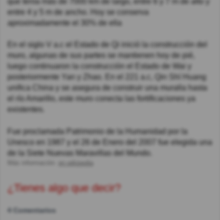
que tenía más de 7000 km de largo, entre 6 y 7 m de alto y
entre 4 y 5 m de ancho. Hoy se conserva
aproximadamente el 30% de ella
En el siglo V a.c el Estado de Qi inició la construcción del
muro, algunas de sus partes se mantienen hoy de pié,
luego continuaron la construcción el Estado de Wai y
posteriormente Yan y Zhao. En el 221 a.c, Qin Shí Huang
unifica China y se asegura de construir una muralla hasta
el río Amarillo, este muro conecta las fortificaciones ya
existentes.
Fue proclamada Patrimonio de la Humanidad por la
Unesco en 1987 y el 26 de Enero del 2007 fue elegida una
de la Siete Nuevas Maravillas del Mundo.
Más información:
en.wikipedia
¿Tienes algo que decir?
4 Comentarios