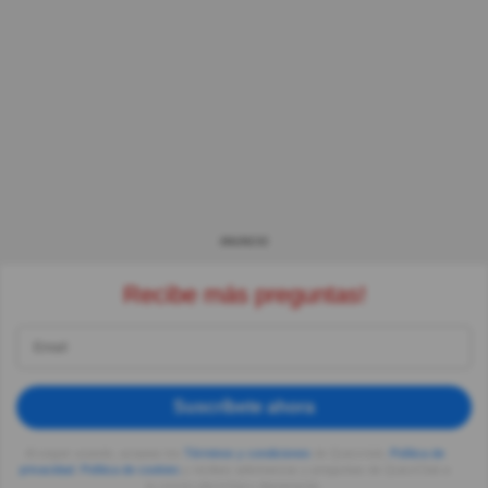
ANUNCIO
Recibe más preguntas!
Suscríbete ahora
Al seguir usando, aceptas los
Términos y condiciones
de Quizzclub,
Política de
privacidad
,
Política de cookies
y recibes adivinanzas y preguntas de QuizzClub a
tu correo electrónico diariamente.