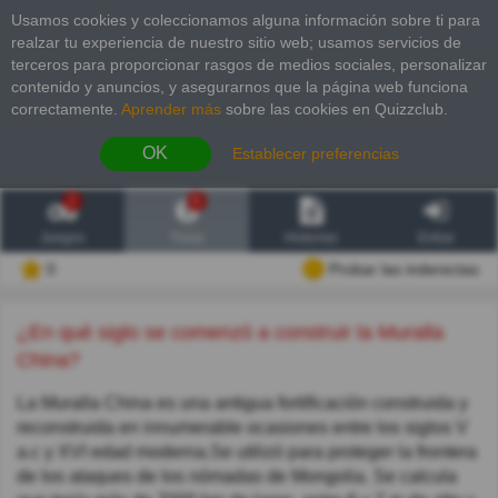
Usamos cookies y coleccionamos alguna información sobre ti para
realzar tu experiencia de nuestro sitio web; usamos servicios de
terceros para proporcionar rasgos de medios sociales, personalizar
contenido y anuncios, y asegurarnos que la página web funciona
correctamente.
Aprender más
sobre las cookies en Quizzclub.
OK
Establecer preferencias
2
6
Juegos
Trivia
Historias
Entrar
0
Probar las inderectas
¿En qué siglo se comenzó a construir la Muralla
China?
La Muralla China es una antigua fortificación construida y
reconstruida en innumerable ocasiones entre los siglos V
a.c y XVI edad moderna.Se utilizó para proteger la frontera
de los ataques de los nómadas de Mongolia. Se calcula