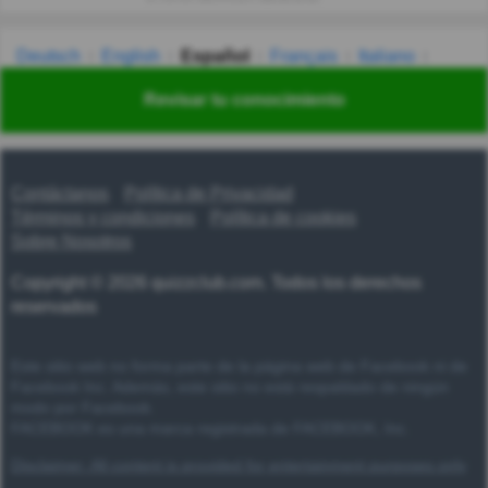
Deutsch
English
Español
Français
Italiano
Nederlands
Polski
Português
Svenska
Türkçe
Revisar tu conocimiento
Русский
Українська
हिन्दी
한국어
汉语
漢語
Contáctanos
Política de Privacidad
Términos y condiciones
Política de cookies
Sobre Nosotros
Copyright © 2026 quizzclub.com. Todos los derechos
reservados
Este sitio web no forma parte de la página web de Facebook ni de
Facebook Inc. Además, este sitio no está respaldado de ningún
modo por Facebook.
FACEBOOK es una marca registrada de FACEBOOK, Inc.
Disclaimer: All content is provided for entertainment purposes only