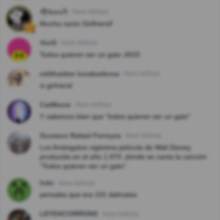
ᖫƑᎥnσsᖭ
Hace 4año(s)
Mucha razón Girlfriend!
ViviS
Hace 4año(s)
Todos quieren ser un gato JASS
edithaidee lunabarbosa
Hace 4año(s)
si girfriend
CatMeow
Hace 4año(s)
Y sabemos bien que "todos quieren ser un gato"
Gustavo Rafael Ferreyra
Hace 4año(s)
Los Aristogatos vigésima película de Walt Disney
producida en el año 1.970 ,dónde se canta la canción
"Todos quieren ser un gato".
Iván
Hace 4año(s)
pensaba que era 101 dalmatas
LEYDACORRONS
Hace 5año(s)