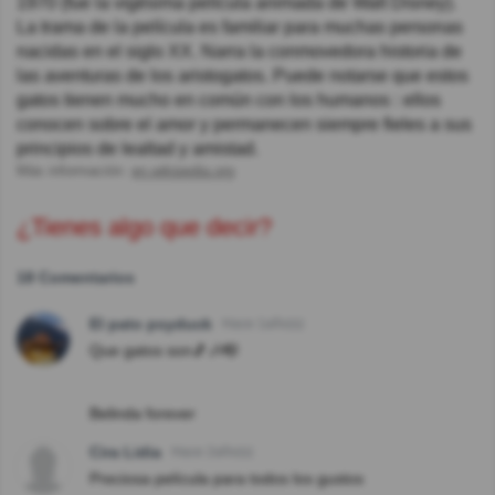
1970 (fue la vigésima película animada de Walt Disney).
La trama de la película es familiar para muchas personas
nacidas en el siglo XX. Narra la conmovedora historia de
las aventuras de los aristogatos. Puede notarse que estos
gatos tienen mucho en común con los humanos : ellos
conocen sobre el amor y permanecen siempre fieles a sus
principios de lealtad y amistad.
Más información:
en.wikipedia.org
¿Tienes algo que decir?
18 Comentarios
El pato psyduck
Hace 1año(s)
Que gatos son🎵🎶🎼
Belinda forever
Cira Lidia
Hace 2año(s)
Preciosa película para todos los gustos