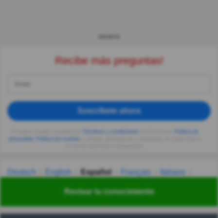
ANUNCIO
Recibe más preguntas!
Suscríbete ahora
Al seguir usando, aceptas los
Términos y condiciones
de Quizzclub,
Política de
privacidad
,
Política de cookies
y recibes adivinanzas y preguntas de QuizzClub a
tu correo electrónico diariamente.
Deutsch
English
Español
Français
Italiano
Nederlands
Polski
Português
Svenska
Türkçe
Revisar tu conocimiento
Русский
Українська
हिन्दी
한국어
汉语
漢語