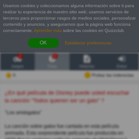
Usamos cookies y coleccionamos alguna información sobre ti para
realzar tu experiencia de nuestro sitio web; usamos servicios de
terceros para proporcionar rasgos de medios sociales, personalizar
contenido y anuncios, y asegurarnos que la página web funciona
correctamente.
Aprender más
sobre las cookies en Quizzclub.
OK
Establecer preferencias
2
6
Juegos
Trivia
Historias
Entrar
0
Probar las inderectas
¿En qué película de Disney puede usted escuchar
la canción "Todos quieren ser un gato" ?
"Los aristogatos"
La canción sobre gatos fue cantada en esta película
animada. Esta sorprendente película fue producida en