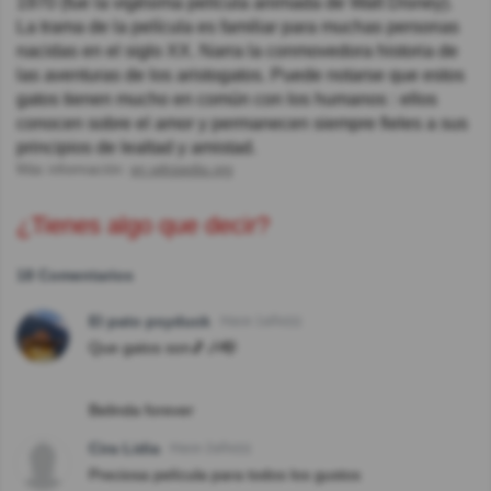
1970 (fue la vigésima película animada de Walt Disney).
La trama de la película es familiar para muchas personas
nacidas en el siglo XX. Narra la conmovedora historia de
las aventuras de los aristogatos. Puede notarse que estos
gatos tienen mucho en común con los humanos : ellos
conocen sobre el amor y permanecen siempre fieles a sus
principios de lealtad y amistad.
Más información:
en.wikipedia.org
¿Tienes algo que decir?
18 Comentarios
El pato psyduck
Hace 1año(s)
Que gatos son🎵🎶🎼
Belinda forever
Cira Lidia
Hace 2año(s)
Preciosa película para todos los gustos