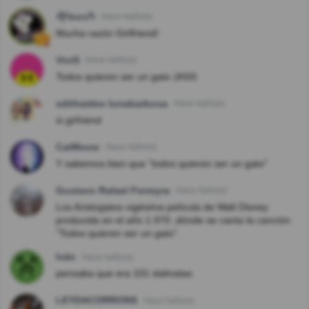
ᖫƑᎥnσsᖭ
Hace 4año(s)
Mucha razón Girlfriend!
ViviS
Hace 4año(s)
Todos quieren ser un gato JASS
edithaidee lunabarbosa
Hace 4año(s)
si girfriend
CatMeow
Hace 4año(s)
Y sabemos bien que "todos quieren ser un gato"
Gustavo Rafael Ferreyra
Hace 4año(s)
Los Aristogatos vigésima película de Walt Disney
producida en el año 1.970 ,dónde se canta la canción
"Todos quieren ser un gato".
Iván
Hace 4año(s)
pensaba que era 101 dalmatas
LEYDACORRONS
Hace 5año(s)