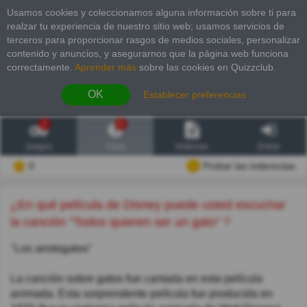
Usamos cookies y coleccionamos alguna información sobre ti para
realzar tu experiencia de nuestro sitio web; usamos servicios de
terceros para proporcionar rasgos de medios sociales, personalizar
contenido y anuncios, y asegurarnos que la página web funciona
correctamente.
Aprender más
sobre las cookies en Quizzclub.
OK
Establecer preferencias
2
6
Juegos
Trivia
Historias
Entrar
0
Probar las inderectas
¿En qué película de Disney puede usted escuchar
la canción "Todos quieren ser un gato" ?
"Los aristogatos"
La canción sobre gatos fue cantada en esta película
animada. Esta sorprendente película fue producida en