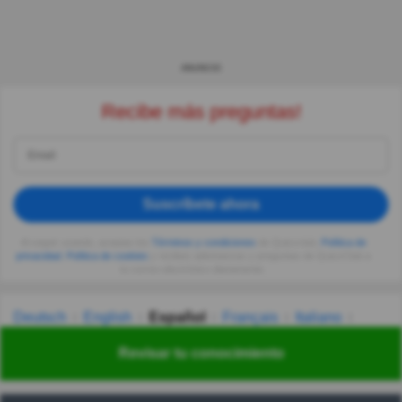
ANUNCIO
Recibe más preguntas!
Suscríbete ahora
Al seguir usando, aceptas los
Términos y condiciones
de Quizzclub,
Política de
privacidad
,
Política de cookies
y recibes adivinanzas y preguntas de QuizzClub a
tu correo electrónico diariamente.
Deutsch
English
Español
Français
Italiano
Nederlands
Polski
Português
Svenska
Türkçe
Revisar tu conocimiento
Русский
Українська
हिन्दी
한국어
汉语
漢語