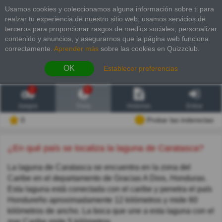
Usamos cookies y coleccionamos alguna información sobre ti para
realzar tu experiencia de nuestro sitio web; usamos servicios de
terceros para proporcionar rasgos de medios sociales, personalizar
contenido y anuncios, y asegurarnos que la página web funciona
correctamente.
Aprender más
sobre las cookies en Quizzclub.
OK
Establecer preferencias
2
6
Juegos
Trivia
Historias
Entrar
0
Probar las inderectas
¿En qué país se localiza la laguna de Caratasca?
La laguna de Caratasca se encuentra en la zona del
Caribe en el departamento de Gracias A Dios, Honduras.
Esta laguna está conectada con el caribe y penetra el país
Hondureño aproximadamente 12 kilómetros y mide 60
kilómetros de ancho. La boca que une a esta laguna con el
mar Caribe mide 5 kilómetros.