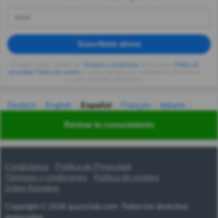
Suscríbete ahora
Al seguir usando, aceptas los
Términos y condiciones
de Quizzclub,
Política de
privacidad
,
Política de cookies
y recibes adivinanzas y preguntas de QuizzClub a
tu correo electrónico diariamente.
Deutsch
English
Español
Français
Italiano
Nederlands
Polski
Português
Svenska
Türkçe
Revisar tu conocimiento
Русский
Українська
हिन्दी
한국어
汉语
漢語
Contáctanos
Política de Privacidad
Términos y condiciones
Política de cookies
Sobre Nosotros
Copyright © 2026 quizzclub.com. Todos los derechos
reservados