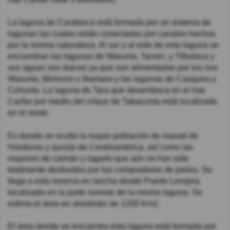
La laguna de Caratasca está formada por un sistema de
lagunas las cuales están conectadas por canales hechos
por la misma naturaleza. Al sur y al este de esta laguna se
encuentran las lagunas de Warunta, Tansin, y Tilbalaca y
sus aguas son dulces ya que son alimentadas por los rios
Warunta, Morocon o Ibantara y las lagunas de Cauquira y
Cohunta. La laguna de Tara que desemboca en el mar
Caribe por medio del crique de Tabacunta está localizada
en el oeste.
Es donde se oculta la mayor población de manatí de
Honduras y quizás de Centroamérica, así como las
mayores de caimán y lagarto que aún no han sido
totalmente destruidos por los compradores de pieles. Se
llega a esta reserva en lancha desde Puerto Lempira
localizado en la parte sureste de la misma laguna. Se
estima el área en alrededor de 1200 Km2.
El área donde se encuentra esta laguna está formada por