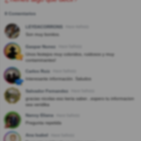
8 Comentarios
LEYDACORRONS
Hace 4año(s)
Son muy bonitos.
Gaspar Nunez
Hace 5año(s)
Unos festejos muy coloridos, ruidosos y muy
contaminantes!
Carlos Ruiz
Hace 5año(s)
Interesante información. Saludos
Salvador Fernandez
Hace 5año(s)
gracias nicolas eso keria saber...espero tu informacion
sea veridika
Nancy Eliana
Hace 5año(s)
Pregunta repetida
Ana Isabel
Hace 5año(s)