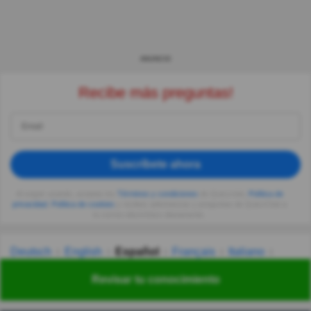
ANUNCIO
Recibe más preguntas!
Suscríbete ahora
Al seguir usando, aceptas los
Términos y condiciones
de Quizzclub,
Política de
privacidad
,
Política de cookies
y recibes adivinanzas y preguntas de QuizzClub a
tu correo electrónico diariamente.
Deutsch
English
Español
Français
Italiano
Nederlands
Polski
Português
Svenska
Türkçe
Revisar tu conocimiento
Русский
Українська
हिन्दी
한국어
汉语
漢語