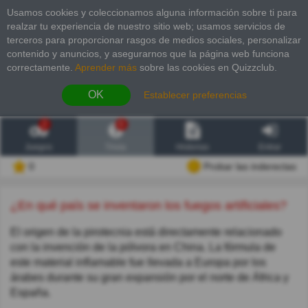
Usamos cookies y coleccionamos alguna información sobre ti para
realzar tu experiencia de nuestro sitio web; usamos servicios de
terceros para proporcionar rasgos de medios sociales, personalizar
contenido y anuncios, y asegurarnos que la página web funciona
correctamente.
Aprender más
sobre las cookies en Quizzclub.
OK
Establecer preferencias
2
6
Juegos
Trivia
Historias
Entrar
0
Probar las inderectas
¿En qué país se inventaron los fuegos artificiales?
El origen de la pirotecnia está directamente relacionado
con la invención de la pólvora en China. La fórmula de
este material inflamable fue llevada a Europa por los
árabes durante su gran expansión por el norte de África y
España.