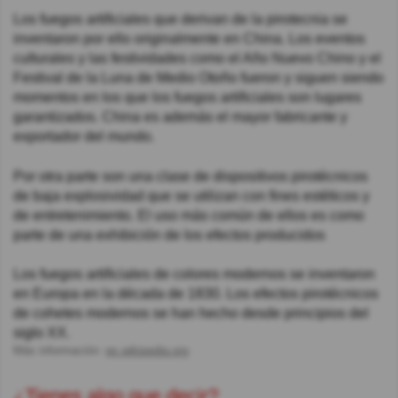
Los fuegos artificiales que derivan de la pirotecnia se
inventaron por ello originalmente en China. Los eventos
culturales y las festividades como el Año Nuevo Chino y el
Festival de la Luna de Medio Otoño fueron y siguen siendo
momentos en los que los fuegos artificiales son lugares
garantizados. China es además el mayor fabricante y
exportador del mundo.
Por otra parte son una clase de dispositivos pirotécnicos
de baja explosividad que se utilizan con fines estéticos y
de entretenimiento. El uso más común de ellos es como
parte de una exhibición de los efectos producidos
Los fuegos artificiales de colores modernos se inventaron
en Europa en la década de 1830. Los efectos pirotécnicos
de cohetes modernos se han hecho desde principios del
siglo XX.
Más información:
es.wikipedia.org
¿Tienes algo que decir?