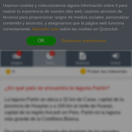
Usamos cookies y coleccionamos alguna información sobre ti para
realzar tu experiencia de nuestro sitio web; usamos servicios de
terceros para proporcionar rasgos de medios sociales, personalizar
contenido y anuncios, y asegurarnos que la página web funciona
correctamente.
Aprender más
sobre las cookies en Quizzclub.
OK
Establecer preferencias
2
6
Juegos
Trivia
Historias
Entrar
0
Probar las inderectas
¿En qué país se encuentra la laguna Parón?
La laguna Parón se ubica a 32 km de Caraz, capital de la
provincia de Huaylas y a 100 km al norte de Huaraz,
capital de la región Ancash en Peru. Parón es la laguna
más grande de la Cordillera Blanca.
De origen glaciar, formada del deshielo de los nevados