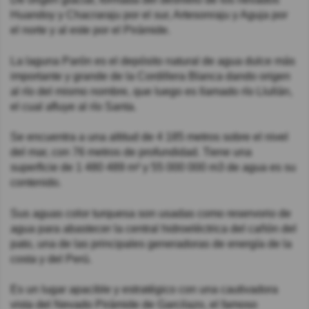
Huandoy y Chacraraju por el sur, Artesonraju y Aguja por
el norte y al este por el Pirámide.
La laguna Parón es el depósito natural de agua dulce más
importante y grande de la Cordillera Blanca dando origen
al río del mismo nombre, que luego es llamado río Llullán,
el cual afluye al río Santa.
Se encuentra a una altitud de 4 185 metros sobre el nivel
del mar, con 76 metros de profundidad. Tiene una
superficie de 1 480 489 m² y 55 000 000 m3 de agua es su
contenido.
Sus aguas color turquesa son usadas como reservorio de
agua para abastecer la central hidroeléctrica del cañón del
pato, una de las principales generadoras de energía de la
costa y del Perú.
Es un lugar apacible y estratégico con una cautivadora
vista del Nevado Pirámide de Garcilazo, el famoso