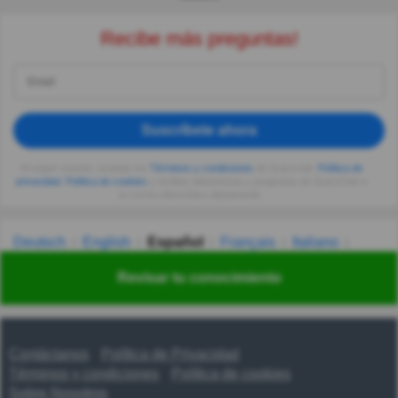
Recibe más preguntas!
Suscríbete ahora
Al seguir usando, aceptas los
Términos y condiciones
de Quizzclub,
Política de
privacidad
,
Política de cookies
y recibes adivinanzas y preguntas de QuizzClub a
tu correo electrónico diariamente.
Deutsch
English
Español
Français
Italiano
Nederlands
Polski
Português
Svenska
Türkçe
Revisar tu conocimiento
Русский
Українська
हिन्दी
한국어
汉语
漢語
Contáctanos
Política de Privacidad
Términos y condiciones
Política de cookies
Sobre Nosotros