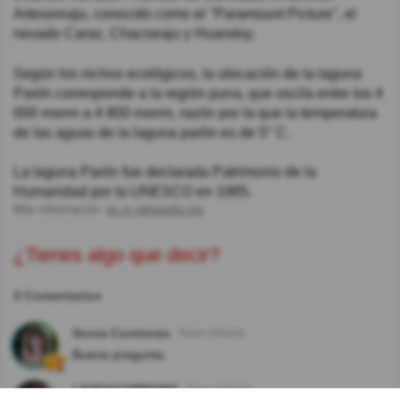
Artesonraju, conocido como el "Paramount Picture", el
nevado Caraz, Chacraraju y Huandoy.
Según los nichos ecológicos, la ubicación de la laguna
Parón corresponde a la región puna, que oscila entre los 4
000 msnm a 4 800 msnm, razón por la que la temperatura
de las aguas de la laguna parón es de 5° C.
La laguna Parón fue declarada Patrimonio de la
Humanidad por la UNESCO en 1985.
Más información:
es.m.wikipedia.org
¿Tienes algo que decir?
3 Comentarios
Sonia Contreras
Hace 2año(s)
Buena pregunta.
LEYDACORRONS
Hace 4año(s)