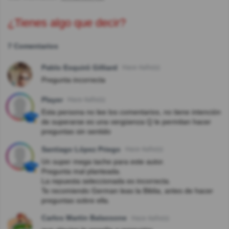
¿Tienes algo que decir?
7 Comentarios
Pablo Esquiró Gilliard
Hace 4año(s)
Pregunta incorrecta
Player
Hace 4año(s)
Esta persona no lee los comentarios, no tiene intención
de superarse es una vergüenza Q le permitan hacer
preguntas sin sentido
Santiago López Priego
Hace 4año(s)
Un super mega tache para este autor.
Pregunta mal planteada.
La repuesta seleccionada es incorrecta.
Te recomiendo German leas la Biblia, antes de hacer
preguntas sobre ella.
Carlos Martin Balassone
Hace 4año(s)