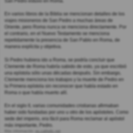
San Pedro estuvo en Roma.
En varios libros de la Biblia se mencionan detalles de los
viajes misioneros de San Pedro a muchas áreas de
Oriente, pero Roma nunca se menciona directamente. Por
el contrario, en el Nuevo Testamento se menciona
repetidamente la presencia de San Pablo en Roma, de
manera explícita y objetiva.
Si Pedro hubiera ido a Roma, se podría concluir que
Clemente de Roma habría sabido de esto, ya que escribió
una epístola sólo unas décadas después. Sin embargo,
Clemente menciona los trabajos y la muerte de Pedro en
la Primera epístola sin reconocer que había estado en
Roma o que había muerto allí.
En el siglo II, varias comunidades cristianas afirmaban
haber sido fundadas por uno u otro de los apóstoles. Como
sede del imperio, era fácil para Roma reclamar al apóstol
más importante, Pedro.
Más información:
es.catholic.net