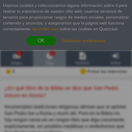
Usamos cookies y coleccionamos alguna información sobre ti para
realzar tu experiencia de nuestro sitio web; usamos servicios de
terceros para proporcionar rasgos de medios sociales, personalizar
contenido y anuncios, y asegurarnos que la página web funciona
correctamente.
Aprender más
sobre las cookies en Quizzclub.
OK
Establecer preferencias
2
6
Juegos
Trivia
Historias
Entrar
0
Probar las inderectas
¿En qué libro de la Biblia se dice que San Pedro
estuvo en Roma?
Innumerables tradiciones religiosas afirman que el apóstol
San Pedro fue a Roma y murió allí. Pero en la Biblia no
hay ningún versículo en ningún libro que diga claramente,
explícitamente, sin posibles metáforas o simbolismos que