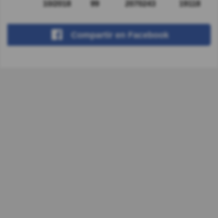
10/2018
99
2070243
19118
Compartir
en Facebook