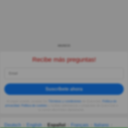
ANUNCIO
Recibe más preguntas!
Suscríbete ahora
Al seguir usando, aceptas los
Términos y condiciones
de Quizzclub,
Política de
privacidad
,
Política de cookies
y recibes adivinanzas y preguntas de QuizzClub a
tu correo electrónico diariamente.
Deutsch
English
Español
Français
Italiano