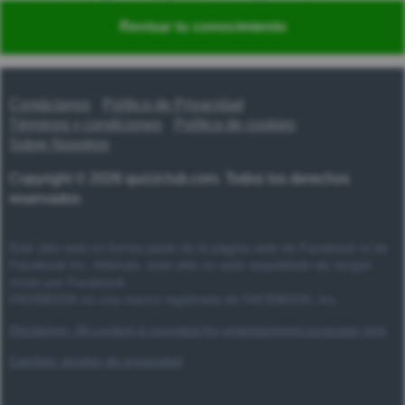
Nederlands
Polski
Português
Svenska
Türkçe
Revisar tu conocimiento
Русский
Українська
हिन्दी
한국어
汉语
漢語
Contáctanos
Política de Privacidad
Términos y condiciones
Política de cookies
Sobre Nosotros
Copyright © 2026 quizzclub.com. Todos los derechos
reservados
Este sitio web no forma parte de la página web de Facebook ni de
Facebook Inc. Además, este sitio no está respaldado de ningún
modo por Facebook.
FACEBOOK es una marca registrada de FACEBOOK, Inc.
Disclaimer: All content is provided for entertainment purposes only
Cambiar ajustes de privacidad