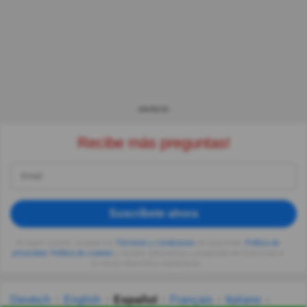
ANUNCIO
Recibe más preguntas!
Suscríbete ahora
Al seguir usando, aceptas los
Términos y condiciones
de Quizzclub,
Política de
privacidad
,
Política de cookies
y recibes adivinanzas y preguntas de QuizzClub a
tu correo electrónico diariamente.
Deutsch
English
Español
Français
Italiano