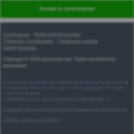
Nederlands
Polski
Português
Svenska
Türkçe
Revisar tu conocimiento
Русский
Українська
हिन्दी
한국어
汉语
漢語
Contáctanos
Política de Privacidad
Términos y condiciones
Política de cookies
Sobre Nosotros
Copyright © 2026 quizzclub.com. Todos los derechos
reservados
Este sitio web no forma parte de la página web de Facebook ni de
Facebook Inc. Además, este sitio no está respaldado de ningún
modo por Facebook.
FACEBOOK es una marca registrada de FACEBOOK, Inc.
Disclaimer: All content is provided for entertainment purposes only
Cambiar ajustes de privacidad