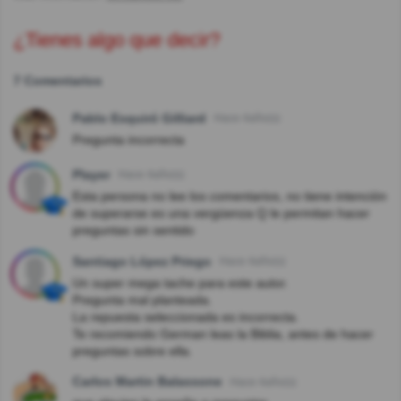
¿Tienes algo que decir?
7 Comentarios
Pablo Esquiró Gilliard
Hace 4año(s)
Pregunta incorrecta
Player
Hace 4año(s)
Esta persona no lee los comentarios, no tiene intención
de superarse es una vergüenza Q le permitan hacer
preguntas sin sentido
Santiago López Priego
Hace 4año(s)
Un super mega tache para este autor.
Pregunta mal planteada.
La repuesta seleccionada es incorrecta.
Te recomiendo German leas la Biblia, antes de hacer
preguntas sobre ella.
Carlos Martin Balassone
Hace 4año(s)