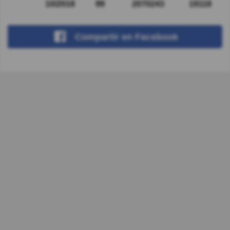
10/2018
99
2070243
19118
Compartir
en Facebook