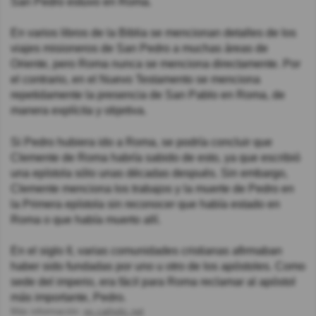
San Pedro estuvo en Roma.
En varios libros de la Biblia se mencionan detalles de los
viajes misioneros de San Pedro a muchas áreas de
Oriente, pero Roma nunca se menciona directamente. Por
el contrario, en el Nuevo Testamento se menciona
repetidamente la presencia de San Pablo en Roma, de
manera explícita y objetiva.
Si Pedro hubiera ido a Roma, se podría concluir que
Clemente de Roma habría sabido de esto, ya que escribió
una epístola sólo unas décadas después. Sin embargo,
Clemente menciona los trabajos y la muerte de Pedro en
la Primera epístola sin reconocer que había estado en
Roma o que había muerto allí.
En el siglo II, varias comunidades cristianas afirmaban
haber sido fundadas por uno u otro de los apóstoles. Como
sede del imperio, era fácil para Roma reclamar al apóstol
más importante, Pedro.
Más información:
es.catholic.net