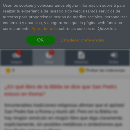
Usamos cookies y coleccionamos alguna información sobre ti para
realzar tu experiencia de nuestro sitio web; usamos servicios de
terceros para proporcionar rasgos de medios sociales, personalizar
contenido y anuncios, y asegurarnos que la página web funciona
correctamente.
Aprender más
sobre las cookies en Quizzclub.
OK
Establecer preferencias
2
6
Juegos
Trivia
Historias
Entrar
0
Probar las inderectas
¿En qué libro de la Biblia se dice que San Pedro
estuvo en Roma?
Innumerables tradiciones religiosas afirman que el apóstol
San Pedro fue a Roma y murió allí. Pero en la Biblia no
hay ningún versículo en ningún libro que diga claramente,
explícitamente, sin posibles metáforas o simbolismos que