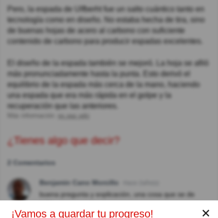
Pero, la espada de Ulfberht fue un salto cuántico tanto en
tecnología como en diseño. No estaba hecha de tira, sino
de buenas hojas de acero al carbono con suficiente
contenido de carbono para producir espadas excelentes.
El diseño de la espada también se mejoró. La hoja se afiló
más pronunciadamente hasta la punta. Esto derivó el
equilibrio de la espada más cerca de la mano, haciendo
una espada que era más rápida en el golpe y la
recuperación que las anteriores.
Más información:
es.qaz.wiki
¿Tienes algo que decir?
2 Comentarios
Benjamin Cano Morcillo
Hace 2año(s)
buena pregunta y explicación, una cosa que se de
más.
✕
¡Vamos a guardar tu progreso!