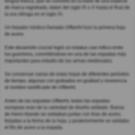
lengua franca, que se convirtió en la base de una especie
de marca registrada, datan del siglo IX o X hasta el final de
la era vikinga en el siglo XI.
Un forjador nórdico llamado Ulfberht hizo la primera hoja
de acero.
Este desarrollo crucial logró un estatus casi mítico entre
los guerreros, convirtiéndose en una de las espadas más
importantes para estudio de las armas medievales.
Se conservan varias de estas hojas de diferentes períodos
de tiempo, algunas con grabados en gratitud y reverencia
al nombre santificado de Ulfberht.
Antes de las espadas Ulfberht, todas las espadas
europeas eran de la variedad de diseño soldado. Barras
de hierro blando se soldaban juntas con tiras de acero,
forjadas a la forma de la hoja, y posteriormente se soldaba
el filo de acero a la espada.