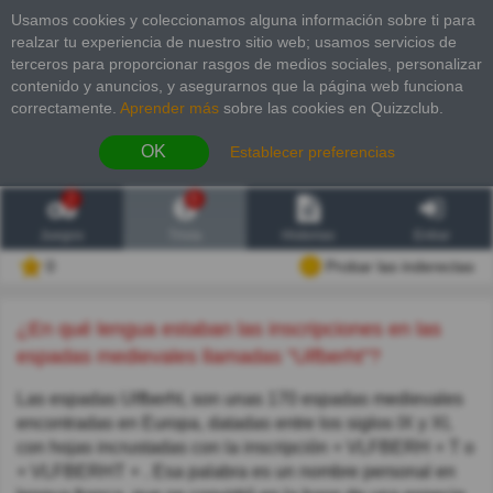
Usamos cookies y coleccionamos alguna información sobre ti para
realzar tu experiencia de nuestro sitio web; usamos servicios de
terceros para proporcionar rasgos de medios sociales, personalizar
contenido y anuncios, y asegurarnos que la página web funciona
correctamente.
Aprender más
sobre las cookies en Quizzclub.
OK
Establecer preferencias
2
6
Juegos
Trivia
Historias
Entrar
0
Probar las inderectas
¿En qué lengua estaban las inscripciones en las
espadas medievales llamadas "Ulfberht"?
Las espadas Ulfberht, son unas 170 espadas medievales
encontradas en Europa, datadas entre los siglos IX y XI,
con hojas incrustadas con la inscripción + VLFBERH + T o
+ VLFBERHT + . Esa palabra es un nombre personal en