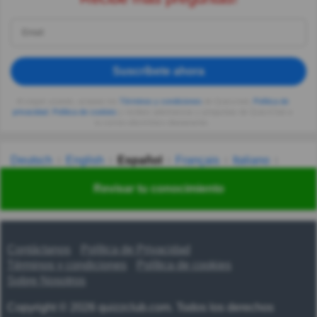
Suscríbete ahora
Al seguir usando, aceptas los
Términos y condiciones
de Quizzclub,
Política de
privacidad
,
Política de cookies
y recibes adivinanzas y preguntas de QuizzClub a
tu correo electrónico diariamente.
Deutsch
English
Español
Français
Italiano
Nederlands
Polski
Português
Svenska
Türkçe
Revisar tu conocimiento
Русский
Українська
हिन्दी
한국어
汉语
漢語
Contáctanos
Política de Privacidad
Términos y condiciones
Política de cookies
Sobre Nosotros
Copyright © 2026 quizzclub.com. Todos los derechos