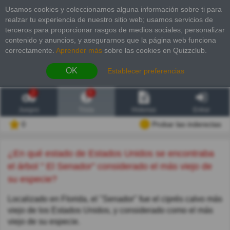
Usamos cookies y coleccionamos alguna información sobre ti para
realzar tu experiencia de nuestro sitio web; usamos servicios de
terceros para proporcionar rasgos de medios sociales, personalizar
contenido y anuncios, y asegurarnos que la página web funciona
correctamente.
Aprender más
sobre las cookies en Quizzclub.
OK
Establecer preferencias
2
6
Juegos
Trivia
Historias
Entrar
0
Probar las inderectas
¿En qué estado de Estados Unidos se encontraba
el árbol " El Senador" considerado el más viejo de
su especie?
Localizado en Florida, el "Senador" fue el ciprés calvo más
viejo de los Estados Unidos, y considerado como el más
viejo de su especie.