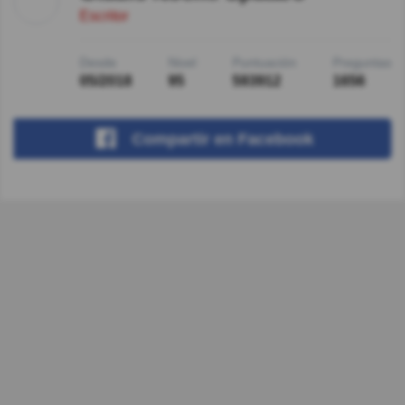
Escritor
Desde
Nivel
Puntuación
Preguntas
05/2018
95
593912
1656
Compartir
en Facebook