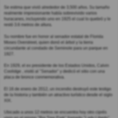
Se estima que vivió alrededor de 3,500 años. Su tamaño
realmente impresionante había sobrevivido varios
huracanes, incluyendo uno en 1925 el cual lo quebró y le
restó 3.6 metros de altura.
Su nombre fue en honor al senador estatal de Florida
Moses Overstreet, quien donó el árbol y la tierra
circundante al condado de Seminole para un parque en
1927.
En 1929, el ex presidente de los Estados Unidos, Calvin
Coolidge , visitó al "Senador" y dedicó el sitio con una
placa de bronce conmemorativa.
El 16 de enero de 2012, un incendio destruyó este testigo
de la historia y también un atractivo turístico desde el siglo
XIX.
Ubicado a unos 12 metros se encuentra hoy otro ciprés
viejo en el mismo "Big Tree Park" llamado "Lady Liberty".