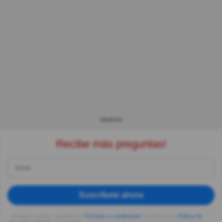
ANUNCIO
Recibe más preguntas!
Suscríbete ahora
Al seguir usando, aceptas los
Términos y condiciones
de Quizzclub,
Política de