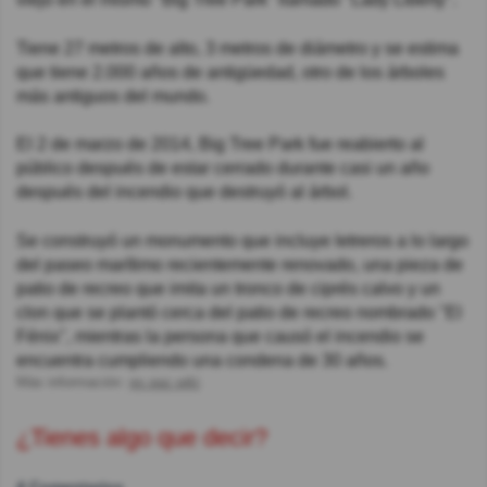
Tiene 27 metros de alto, 3 metros de diámetro y se estima
que tiene 2.000 años de antigüedad, otro de los árboles
más antiguos del mundo.
El 2 de marzo de 2014, Big Tree Park fue reabierto al
público después de estar cerrado durante casi un año
después del incendio que destruyó al árbol.
Se construyó un monumento que incluye letreros a lo largo
del paseo marítimo recientemente renovado, una pieza de
patio de recreo que imita un tronco de ciprés calvo y un
clon que se plantó cerca del patio de recreo nombrado "El
Fénix", mientras la persona que causó el incendio se
encuentra cumpliendo una condena de 30 años.
Más información:
es.qaz.wiki
¿Tienes algo que decir?
4 Comentarios