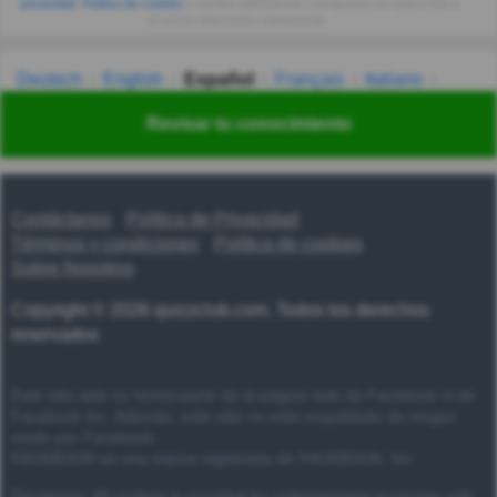
privacidad
,
Política de cookies
y recibes adivinanzas y preguntas de QuizzClub a
tu correo electrónico diariamente.
Deutsch
English
Español
Français
Italiano
Nederlands
Polski
Português
Svenska
Türkçe
Revisar tu conocimiento
Русский
Українська
हिन्दी
한국어
汉语
漢語
Contáctanos
Política de Privacidad
Términos y condiciones
Política de cookies
Sobre Nosotros
Copyright © 2026 quizzclub.com. Todos los derechos
reservados
Este sitio web no forma parte de la página web de Facebook ni de
Facebook Inc. Además, este sitio no está respaldado de ningún
modo por Facebook.
FACEBOOK es una marca registrada de FACEBOOK, Inc.
Disclaimer: All content is provided for entertainment purposes only