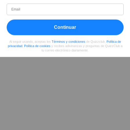
Desde
Nivel
Puntuación
Preguntas
04/2017
99
1860407
4127
Continuar
Compartir
en Facebook
Al seguir usando, aceptas los
Términos y condiciones
de Quizzclub,
Política de
privacidad
,
Política de cookies
y recibes adivinanzas y preguntas de QuizzClub a
tu correo electrónico diariamente.