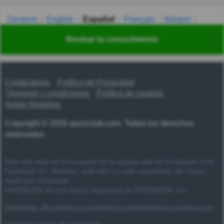
Deutsch
English
Español
Français
Italiano
Nederlands
Polski
Português
Svenska
Türkçe
Revisar tu conocimiento
Русский
Українська
हिन्दी
한국어
汉语
漢語
Contáctanos
Política de Privacidad
Términos y condiciones
Política de cookies
Sobre Nosotros
Copyright © 2026 quizzclub.com. Todos los derechos
reservados
Este sitio web no forma parte de la página web de Facebook ni de
Facebook Inc. Además, este sitio no está respaldado de ningún
modo por Facebook.
FACEBOOK es una marca registrada de FACEBOOK, Inc.
Disclaimer: All content is provided for entertainment purposes only