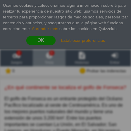
Usamos cookies y coleccionamos alguna información sobre ti para
realzar tu experiencia de nuestro sitio web; usamos servicios de
terceros para proporcionar rasgos de medios sociales, personalizar
contenido y anuncios, y asegurarnos que la página web funciona
correctamente.
Aprender más
sobre las cookies en Quizzclub.
OK
Establecer preferencias
2
6
Juegos
Trivia
Historias
Entrar
0
Probar las inderectas
¿En qué continente se localiza el golfo de Fonseca?
El golfo de Fonseca es un entrante protegido del Océano
Pacífico localizado al oeste de Centroamérica. Es uno de
los mejores puertos naturales del mundo y tiene una
extensión de unos 3.200 km². Entre los puertos
importantes se cuentan La Unión, en El Salvador; San
Lorenzo, en Honduras; y Puerto Morazán, en Nicaragua.