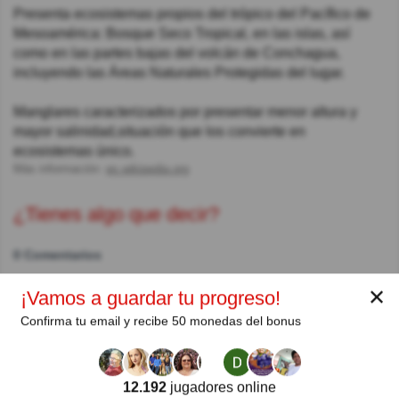
Presenta ecosistemas propios del trópico del Pacífico de
Mesoamérica: Bosque Seco Tropical, en las islas, así
como en las partes bajas del volcán de Conchagua,
incluyendo las Áreas Naturales Protegidas del lugar.
Manglares caracterizados por presentar menor altura y
mayor salinidad,situación que los convierte en
ecosistemas único.
Más información:
es.wikipedia.org
¿Tienes algo que decir?
0 Comentarios
✕
¡Vamos a guardar tu progreso!
Autor:
Confirma tu email y recibe 50 monedas del bonus
Quirino Silos Victorino
Escritor
12.192
jugadores online