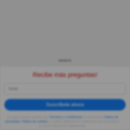
ANUNCIO
Recibe más preguntas!
Suscríbete ahora
Al seguir usando, aceptas los
Términos y condiciones
de Quizzclub,
Política de
privacidad
,
Política de cookies
y recibes adivinanzas y preguntas de QuizzClub a
tu correo electrónico diariamente.