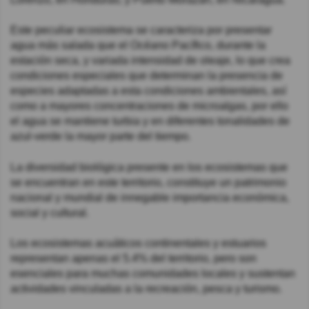
Este peculiar ecosistema se caracteriza por presentar
agua más salada que el Océano Pacífico, durante la
estación seca, y variada intensidad de oleaje, lo que crea
condiciones especiales que determinan la presencia de
especies adaptadas a esta condiciones ambientales, así
como a mayores concentraciones de microalgas, por ello
el agua se mantiene turbia y en diferentes tonalidades de
azul-verde la mayor parte del tiempo.
La diversidad biológica presente en los ecosistemas que
se encuentran en este territorio, constituye un patrimonio
nacional y mundial de innegable importancia económica,
social y cultural.
Los ecosistemas acuáticos continentales y estuarios
representan apenas el 5.4% del territorio, pero son
esenciales para muchas comunidades locales y sustentan
actividades vinculadas a la recreación, pesca y turismo.