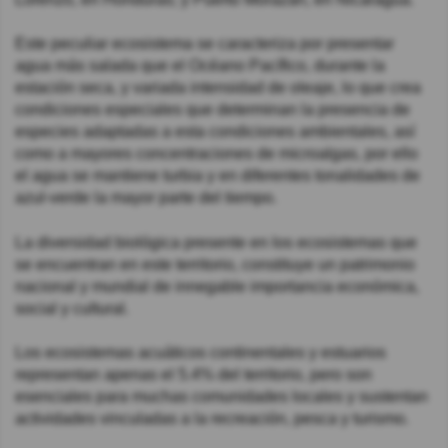
Este peculiar ecosistema se caracteriza por presentar
agua más salada que el Océano Pacífico, durante la
estación seca, y variada intensidad de oleaje, lo que crea
condiciones especiales que determinan la presencia de
especies adaptadas a esta condiciones ambientales, así
como a mayores concentraciones de microalgas, por ello
el agua se mantiene turbia y en diferentes tonalidades de
azul-verde la mayor parte del tiempo.
La diversidad biológica presente en los ecosistemas que
se encuentran en este territorio, constituye un patrimonio
nacional y mundial de innegable importancia económica,
social y cultural.
Los ecosistemas acuáticos continentales y estuarios
representan apenas el 5.4% del territorio, pero son
esenciales para muchas comunidades locales y sustentan
actividades vinculadas a la recreación, pesca y turismo.