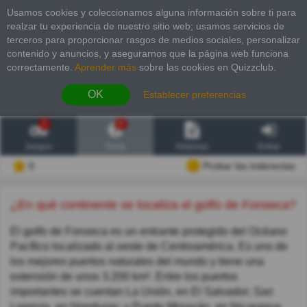
Usamos cookies y coleccionamos alguna información sobre ti para
realzar tu experiencia de nuestro sitio web; usamos servicios de
terceros para proporcionar rasgos de medios sociales, personalizar
contenido y anuncios, y asegurarnos que la página web funciona
correctamente.
Aprender más
sobre las cookies en Quizzclub.
OK
Establecer preferencias
2
6
Juegos
Trivia
Historias
Entrar
0
Probar las inderectas
¿En qué continente se localiza el golfo de Fonseca?
El golfo de Fonseca es un entrante protegido del Océano
Pacífico localizado al oeste de Centroamérica. Es uno de
los mejores puertos naturales del mundo y tiene una
extensión de unos 3.200 km². Entre los puertos
importantes se cuentan La Unión, en El Salvador; San
Lorenzo, en Honduras; y Puerto Morazán, en Nicaragua.