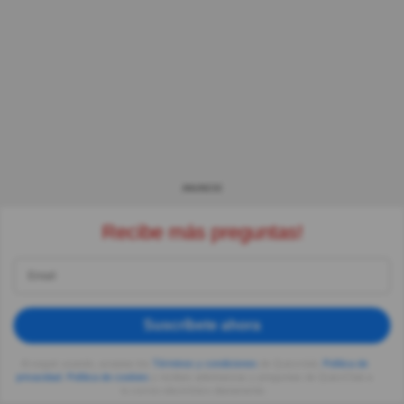
ANUNCIO
Recibe más preguntas!
Suscríbete ahora
Al seguir usando, aceptas los
Términos y condiciones
de Quizzclub,
Política de
privacidad
,
Política de cookies
y recibes adivinanzas y preguntas de QuizzClub a
tu correo electrónico diariamente.