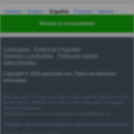
Deutsch
English
Español
Français
Italiano
Nederlands
Polski
Português
Svenska
Türkçe
Revisar tu conocimiento
Русский
Українська
हिन्दी
한국어
汉语
漢語
Contáctanos
Política de Privacidad
Términos y condiciones
Política de cookies
Sobre Nosotros
Copyright © 2026 quizzclub.com. Todos los derechos
reservados
Este sitio web no forma parte de la página web de Facebook ni de
Facebook Inc. Además, este sitio no está respaldado de ningún
modo por Facebook.
FACEBOOK es una marca registrada de FACEBOOK, Inc.
Disclaimer: All content is provided for entertainment purposes only