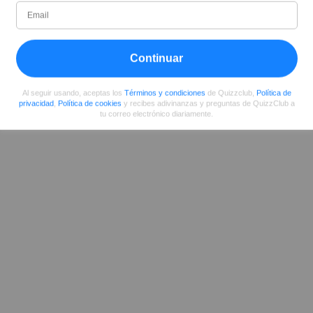
Desde
Nivel
Puntuación
Preguntas
04/2017
99
1860377
4127
Continuar
Compartir
en Facebook
Al seguir usando, aceptas los
Términos y condiciones
de Quizzclub,
Política de
privacidad
,
Política de cookies
y recibes adivinanzas y preguntas de QuizzClub a
tu correo electrónico diariamente.