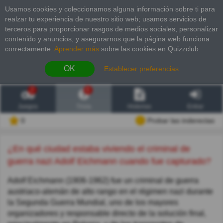
Usamos cookies y coleccionamos alguna información sobre ti para
realzar tu experiencia de nuestro sitio web; usamos servicios de
terceros para proporcionar rasgos de medios sociales, personalizar
contenido y anuncios, y asegurarnos que la página web funciona
correctamente.
Aprender más
sobre las cookies en Quizzclub.
OK
Establecer preferencias
2
6
Juegos
Trivia
Historias
Entrar
0
Probar las inderectas
¿En qué ciudad estaba viviendo el criminal de
guerra nazi Adolf Eichmann cuando fue capturado?
Adolf Eichmann (1906-1962) fue un criminal de guerra
austriaco-alemán de alto rango en el régimen nazi durante
la Segunda Guerra Mundial, uno de los mayores
organizadores y responsable directo de la solución final,