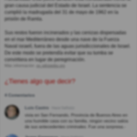
gran causa judicial del Estado de Israel. La sentencia se
cumplió la madrugada del 31 de mayo de 1962 en la
prisión de Ramla.
Sus restos fueron incinerados y las cenizas dispersadas
en el mar Mediterráneo desde una nave de la Fuerza
Naval israelí, fuera de las aguas jurisdiccionales de Israel.
De este modo se pretendía evitar que su tumba se
convirtiera en lugar de peregrinación.
Más información:
es.wikipedia.org
¿Tienes algo que decir?
4 Comentarios
Luis Castro
Hace 5año(s)
vivia en San Fernando, Provincia de Buenos Aires en
una humilde casa con su familia, ningùn vecino sabìa
de sus antecedentes criminales. Fue una sorpresa.-