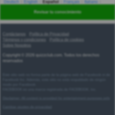
Deutsch
English
Español
Français
Italiano
Nederlands
Polski
Português
Svenska
Türkçe
Revisar tu conocimiento
Русский
Українська
हिन्दी
한국어
汉语
漢語
Contáctanos
Política de Privacidad
Términos y condiciones
Política de cookies
Sobre Nosotros
Copyright © 2026 quizzclub.com. Todos los derechos
reservados
Este sitio web no forma parte de la página web de Facebook ni de
Facebook Inc. Además, este sitio no está respaldado de ningún
modo por Facebook.
FACEBOOK es una marca registrada de FACEBOOK, Inc.
Disclaimer: All content is provided for entertainment purposes only
Cambiar ajustes de privacidad