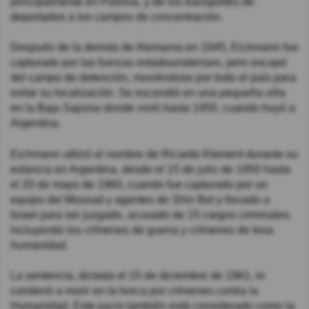
principalmente en Polonia, y de los transportes de
deportados a los campos de concentración.
Después de la derrota de Alemania en 1945, Eichmann fue
capturado por las fuerzas estadounidenses, pero escapó
del campo de detención, moviéndose por todo el país para
evitar su localización. Se escondió en una pequeña villa
en la Baja Sajonia donde vivió hasta 1950, cuando huyó a
Argentina.
Eichmann utilizó el nombre de Ricardo Klement​ durante su
estancia en Argentina, desde el 15 de julio de 1950 hasta
el 20 de mayo de 1960, cuando fue capturado por un
equipo del Mossad y agentes de Shin Bet y llevado a
Israel para ser juzgado, acusado de 15 cargos criminales,
incluyendo los crímenes de guerra y crímenes de lesa
humanidad.
La sentencia, dictada el 15 de diciembre de 1961, lo
condenó a morir en la horca por crímenes contra la
Humanidad. Este juicio también está considerado como la