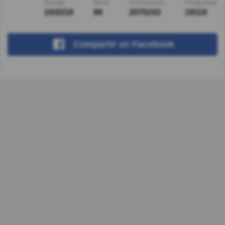
Desde
Nivel
Puntuación
Preguntas
10/2018
99
2070243
19118
Compartir
en Facebook