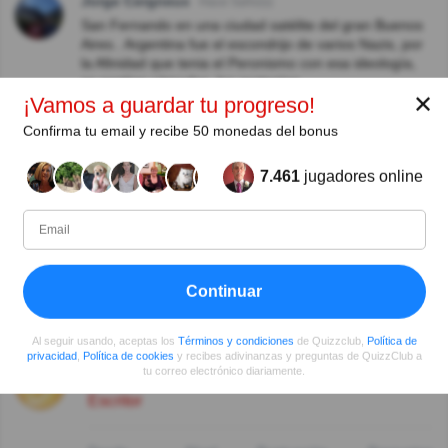
Jorge Cergneux
Hace 5año(s)
San Fernando en una ciudad satélite del gran Buenos
Aires.. Argentina fue el escondrijo de varios Nazis, por
la Afinidad que tenia el Peronismo con esa ideología,
se sentían cómodos, los protegían..
✕
¡Vamos a guardar tu progreso!
Silvio Fernandez
Hace 5año(s)
Confirma tu email y recibe 50 monedas del bonus
Respuesta incorrecta. Estaba viviendo en la ciudad (o
barrio) de Bancalari, partido de San Fernando
7.461
jugadores online
(provincia de Buenos Aires). No en la ciudad de
Buenos Aires.
Carlos Ruiz
Hace 5año(s)
Interesante información. Saludos
Continuar
Autor:
Al seguir usando, aceptas los
Términos y condiciones
de Quizzclub,
Política de
privacidad
,
Política de cookies
y recibes adivinanzas y preguntas de QuizzClub a
Germán A.
tu correo electrónico diariamente.
Escritor