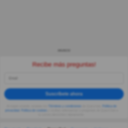
ANUNCIO
Recibe más preguntas!
Suscríbete ahora
Al seguir usando, aceptas los
Términos y condiciones
de Quizzclub,
Política de
privacidad
,
Política de cookies
y recibes adivinanzas y preguntas de QuizzClub a
tu correo electrónico diariamente.