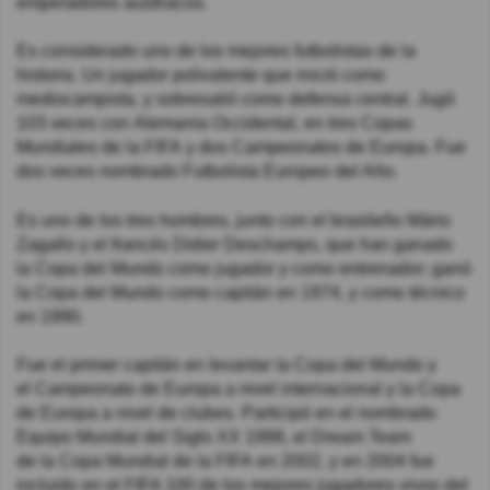
emperadores austriacos.
Es considerado uno de los mejores futbolistas de la
historia. Un jugador polivalente que inició como
mediocampista, y sobresalió como defensa central. Jugó
103 veces con Alemania Occidental, en tres Copas
Mundiales de la FIFA y dos Campeonatos de Europa. Fue
dos veces nombrado Futbolista Europeo del Año.
Es uno de los tres hombres, junto con el brasileño Mário
Zagallo y el francés Didier Deschamps, que han ganado
la Copa del Mundo como jugador y como entrenador; ganó
la Copa del Mundo como capitán en 1974, y como técnico
en 1990.
Fue el primer capitán en levantar la Copa del Mundo y
el Campeonato de Europa a nivel internacional y la Copa
de Europa a nivel de clubes. Participó en el nombrado
Equipo Mundial del Siglo XX 1998, el Dream Team
de la Copa Mundial de la FIFA en 2002, y en 2004 fue
incluido en el FIFA 100 de los mejores jugadores vivos del