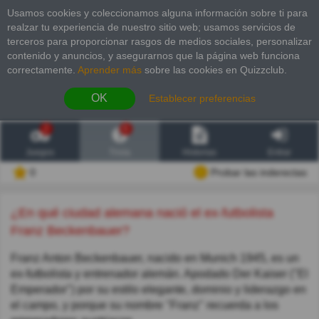
Usamos cookies y coleccionamos alguna información sobre ti para
realzar tu experiencia de nuestro sitio web; usamos servicios de
terceros para proporcionar rasgos de medios sociales, personalizar
contenido y anuncios, y asegurarnos que la página web funciona
correctamente.
Aprender más
sobre las cookies en Quizzclub.
OK
Establecer preferencias
2
6
Juegos
Trivia
Historias
Entrar
0
Probar las inderectas
¿En qué ciudad alemana nació el ex-futbolista
Franz Beckenbauer?
Franz Anton Beckenbauer, nacido en Munich 1945, es un
ex-futbolista y entrenador alemán. Apodado Der Kaiser ("El
Emperador") por su estilo elegante, dominio y liderazgo en
el campo, y porque su nombre "Franz" recuerda a los