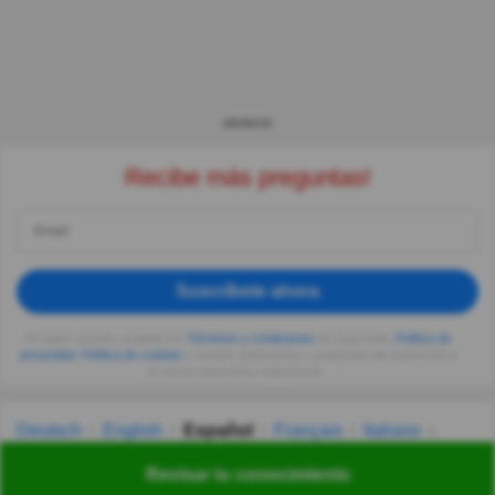
ANUNCIO
Recibe más preguntas!
Suscríbete ahora
Al seguir usando, aceptas los
Términos y condiciones
de Quizzclub,
Política de
privacidad
,
Política de cookies
y recibes adivinanzas y preguntas de QuizzClub a
tu correo electrónico diariamente.
Deutsch
English
Español
Français
Italiano
Nederlands
Polski
Português
Svenska
Türkçe
Revisar tu conocimiento
Русский
Українська
हिन्दी
한국어
汉语
漢語