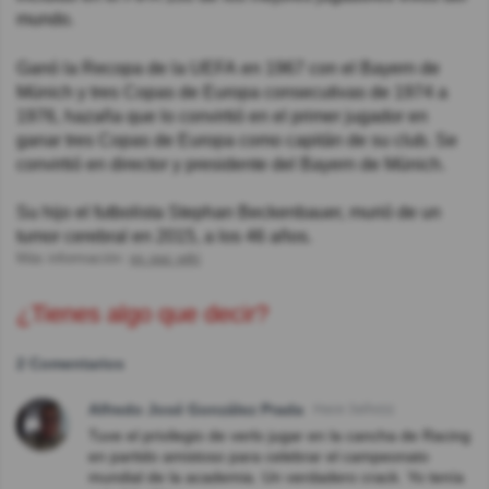
mundo.
Ganó la Recopa de la UEFA en 1967 con el Bayern de
Múnich y tres Copas de Europa consecutivas de 1974 a
1976, hazaña que lo convirtió en el primer jugador en
ganar tres Copas de Europa como capitán de su club. Se
convirtió en director y presidente del Bayern de Múnich.
Su hijo el futbolista Stephan Beckenbauer, murió de un
tumor cerebral en 2015, a los 46 años.
Más información:
es.qaz.wiki
¿Tienes algo que decir?
2 Comentarios
Alfredo José González Prada
Hace 3año(s)
Tuve el privilegio de verlo jugar en la cancha de Racing
en partido amistoso para celebrar el campeonato
mundial de la academia. Un verdadero crack. Yo tenía