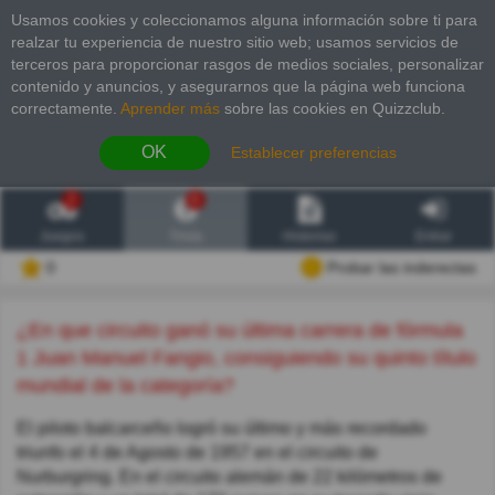
Usamos cookies y coleccionamos alguna información sobre ti para
realzar tu experiencia de nuestro sitio web; usamos servicios de
terceros para proporcionar rasgos de medios sociales, personalizar
contenido y anuncios, y asegurarnos que la página web funciona
correctamente.
Aprender más
sobre las cookies en Quizzclub.
OK
Establecer preferencias
2
6
Juegos
Trivia
Historias
Entrar
0
Probar las inderectas
¿En que circuito ganó su última carrera de fórmula
1 Juan Manuel Fangio, consiguiendo su quinto título
mundial de la categoría?
El piloto balcarceño logró su último y más recordado
triunfo el 4 de Agosto de 1957 en el circuito de
Nurburgring. En el circuito alemán de 22 kilómetros de