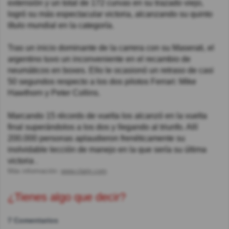
extensión y un total de 172 curvas en su trazado viejo,
logró su más espectacular victoria, alcanzando su quinto
título mundial en la categoría.
Tras un inicio dominante de la carrera con su Maserati, el
argentino tuvo un inconveniente en el recambio de
neumáticos en boxes. Ello le ocasionó un retraso de casi
50 segundos respecto a los dos pilotos Ferrari: Mike
Hawthorn y Peter Collins.
Marcando 15 récords de vuelta los alcanzó en la vuelta
final superándolos a los dos y llegando al triunfo. Allí
200.000 personas aplaudieron frenéticamente su
inolvidable lección de manejo en la que sería su última
victoria .
Más información:
www.clarin.com
¿Tienes algo que decir?
7 Comentarios