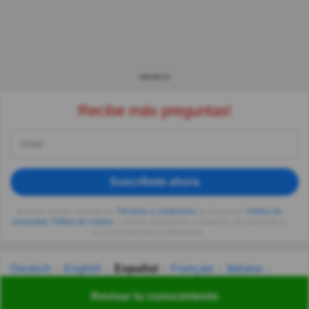
ANUNCIO
Recibe más preguntas!
Suscríbete ahora
Al seguir usando, aceptas los
Términos y condiciones
de Quizzclub,
Política de
privacidad
,
Política de cookies
y recibes adivinanzas y preguntas de QuizzClub a
tu correo electrónico diariamente.
Deutsch
English
Español
Français
Italiano
Nederlands
Polski
Português
Svenska
Türkçe
Revisar tu conocimiento
Русский
Українська
हिन्दी
한국어
汉语
漢語