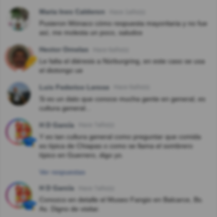
Maria Ines Calderon
Hace 1año(s)
Pusieron Mónaco cómo respuesta mayoritaria y no fue
así, me molesta un poco, saludos
Hector Ornelas
Hace 6año(s)
Le falta el diéresis a Nürburgring, en este caso se usa
el diotongo ue
Luis Federico Lerose
Hace 6año(s)
Si es un dato que conoce mucha gente en general, es
cultura general...
H D García
Hace 7año(s)
Y es tan cultura general como preguntar que comida
es típica de Chiapas o como se llama el sombrero
típico en Guerrero, digo yo.
Ver respuestas
H D García
Hace 7año(s)
Conozco en detalle el Museo Fangio en Balcarce, Bs.
As. Digno de visitar.