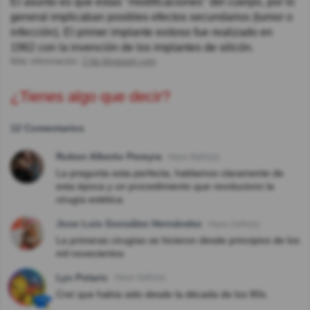
El asunto es que estas "modificaciones" del cuerpo, por lo
general implicaban posibles efectos secundarios (tumor o
infección). El primer implante exitoso fue realizado en
1962 con la invención de los implantes de silicón.
Más información:
2.bp.blogspot.com
¿Tienes algo que decir?
12 Comentarios
Ruben Alberto Pereyra
Hace 8año(s)
La pregunta esta perfecta, hablamos claramente de
esta época y un procedimiento que revoluciono la
cirugía estética.
Jose Luis González Hernández
Hace 2año(s)
La primeras cirugías se hicieron desde principios de los
mil novecientos
Lys Polariv
Hace 3año(s)
Creí que había sido desde la década de los 80s.