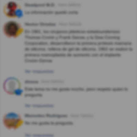
Deadpool M.D.
Hace 3año(s)
La información quedó corta
Hector Ornelas
Hace 3año(s)
En 1961, los cirujanos plásticos estadounidenses
Thomas Cronin y Frank Gerow, y la Dow Corning
Corporation, desarrollaron la primera prótesis mamaria
de silicona, rellena de gel de silicona. 1962 se realizó la
primera mamoplastia de aumento con el implante
Cronin-Gerow.
Ver respuestas
dinora
Hace 5año(s)
Este tema no me gusta mucho, pero respeto quien lo
pregunta
Ver respuestas
Mercedes Rodriguez
Hace 7año(s)
No me gusta la pregunta.
Ver respuestas