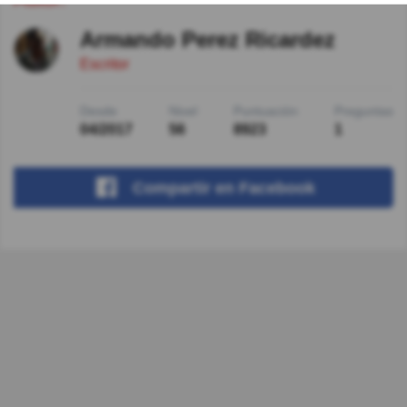
Armando Perez Ricardez
Escritor
Desde
Nivel
Puntuación
Preguntas
04/2017
56
8923
1
Compartir
en Facebook