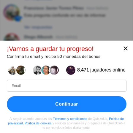
Francisco Javier Torres Pèrez
Hace 8año(s)
Esta pregunta confunde en vez de informar.
Ver respuestas
Diego Alborch
Hace 8año(s)
LA primera se realizó en 1895
✕
¡Vamos a guardar tu progreso!
Ver respuestas
Confirma tu email y recibe 50 monedas del bonus
Ana Beatriz Scrofft Chacana
Hace 8año(s)
8.471
jugadores online
Quizzclub, está cada día peor en sus preguntas,
busquen otras personas para realizarlas.
Ver respuestas
Ver más comentarios
Continuar
Al seguir usando, aceptas los
Términos y condiciones
de Quizzclub,
Política de
privacidad
,
Política de cookies
y recibes adivinanzas y preguntas de QuizzClub a
tu correo electrónico diariamente.
Autor: