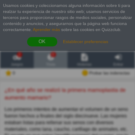
Usamos cookies y coleccionamos alguna información sobre ti para
realzar tu experiencia de nuestro sitio web; usamos servicios de
terceros para proporcionar rasgos de medios sociales, personalizar
contenido y anuncios, y asegurarnos que la página web funciona
correctamente.
Aprender más
sobre las cookies en Quizzclub.
OK
Establecer preferencias
2
6
Juegos
Trivia
Historias
Entrar
0
Probar las inderectas
¿En qué año se realizó la primera mamoplastia de
aumento mamario?
Los primeros intentos de aumentar el volumen de un seno
fueron hechos a finales del siglo diecinueve. Las mujeres
estaban listas para rellenar sus senos con diversos
materiales, como lana, caucho, cartílago de animales, etc.