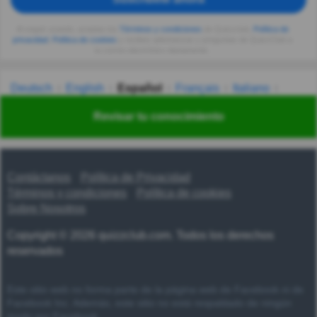
Al seguir usando, aceptas los
Términos y condiciones
de Quizzclub,
Política de
privacidad
,
Política de cookies
y recibes adivinanzas y preguntas de QuizzClub a
tu correo electrónico diariamente.
Deutsch
English
Español
Français
Italiano
Nederlands
Polski
Português
Svenska
Türkçe
Revisar tu conocimiento
Русский
Українська
हिन्दी
한국어
汉语
漢語
Contáctanos
Política de Privacidad
Términos y condiciones
Política de cookies
Sobre Nosotros
Copyright © 2026 quizzclub.com. Todos los derechos
reservados
Este sitio web no forma parte de la página web de Facebook ni de
Facebook Inc. Además, este sitio no está respaldado de ningún
modo por Facebook.