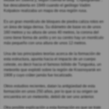
fue descubierta en 1949 cuando el geólogo Vadim
Kolpakov realizaba un mapa de esa región rusa.
Es un gran montículo de bloques de piedra caliza rotos en
un área de taiga densa. Su diámetro de base es de unos
160 metros y su altura de unos 40 metros, la corona del
cono tiene forma de anillo y en su centro hay un montículo
más pequeño con una altura de unos 12 metros.
Una de las principales teorías acerca de la formación de
esta estructura, apunta hacia el impacto de un cuerpo
celeste, es decir hacia el famoso bólido de Tunguska, un
meteorito que explotó sobre la región de Krasnoyarsk en
1908 y cuyo cráter jamás fue localizado.
Otros estudios recientes, datan la antigüedad de esta
formación en unos 250 años, por lo que si su origen se
encuentra en un meteorito, debió de ser uno anterior.
Otra posible explicación a esta formación es que se trate