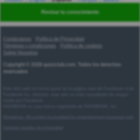
Nederlands
Polski
Português
Svenska
Türkçe
Revisar tu conocimiento
Русский
Українська
हिन्दी
한국어
汉语
漢語
Contáctanos
Política de Privacidad
Términos y condiciones
Política de cookies
Sobre Nosotros
Copyright © 2026 quizzclub.com. Todos los derechos
reservados
Este sitio web no forma parte de la página web de Facebook ni de
Facebook Inc. Además, este sitio no está respaldado de ningún
modo por Facebook.
FACEBOOK es una marca registrada de FACEBOOK, Inc.
Disclaimer: All content is provided for entertainment purposes only
Cambiar ajustes de privacidad