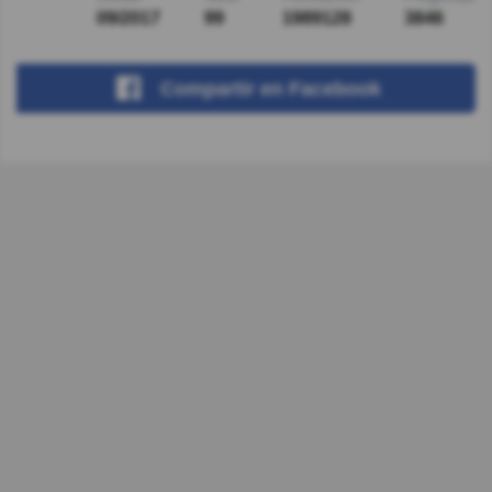
09/2017
99
1989128
3846
Compartir
en Facebook