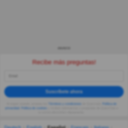
ANUNCIO
Recibe más preguntas!
Suscríbete ahora
Al seguir usando, aceptas los
Términos y condiciones
de Quizzclub,
Política de
privacidad
,
Política de cookies
y recibes adivinanzas y preguntas de QuizzClub a
tu correo electrónico diariamente.
Deutsch
English
Español
Français
Italiano