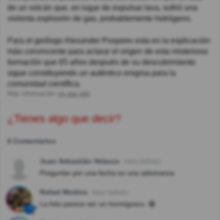
de un volcán que, en lugar de expulsar lava, sufrió una
violenta explosión de gas, probablemente hidrógeno.
Para el geólogo Alexander Pospeev esta es la explicación
más convincente para aclarar el origen de esta misteriosa
formación que 65 años después de su descubrimiento
sigue constituyendo un auténtico enigma para la
comunidad científica.
Más información:
es.qaz.wiki
¿Tienes algo que decir?
6 Comentarios
Juan Sebastián Velasco
Hace 5año(s)
Preguntar por una fecha es una adivinanza
Rafael Medina
Hace 5año(s)
La foto parece ser un hormiguero. 😁