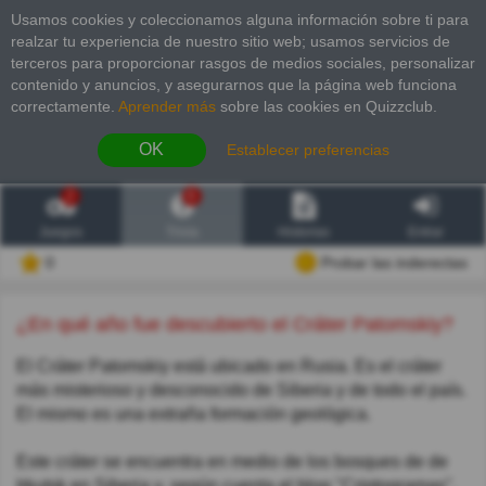
Usamos cookies y coleccionamos alguna información sobre ti para
realzar tu experiencia de nuestro sitio web; usamos servicios de
terceros para proporcionar rasgos de medios sociales, personalizar
contenido y anuncios, y asegurarnos que la página web funciona
correctamente.
Aprender más
sobre las cookies en Quizzclub.
OK
Establecer preferencias
2
6
Juegos
Trivia
Historias
Entrar
0
Probar las inderectas
¿En qué año fue descubierto el Cráter Patomskiy?
El Cráter Patomskiy está ubicado en Rusia. Es el cráter
más misterioso y desconocido de Siberia y de todo el país.
El mismo es una extraña formación geológica.
Este cráter se encuentra en medio de los bosques de de
Irkutsk en Siberia y, según cuenta el blog "Criptogramas",