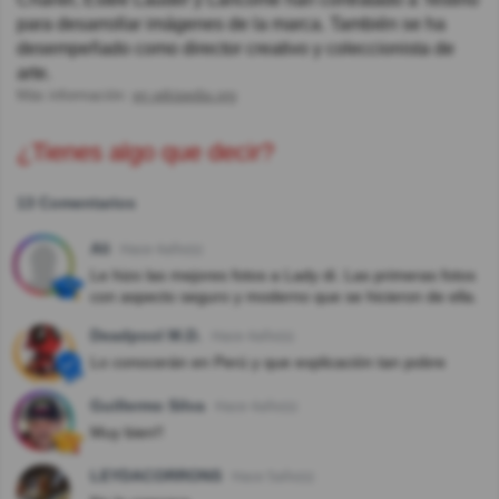
para desarrollar imágenes de la marca. También se ha
desempeñado como director creativo y coleccionista de
arte.
Más información:
en.wikipedia.org
¿Tienes algo que decir?
13 Comentarios
Ali
Hace 4año(s)
Le hizo las mejores fotos a Lady di. Las primeras fotos
con aspecto seguro y moderno que se hicieron de ella.
Deadpool M.D.
Hace 4año(s)
Lo conocerán en Perú y que explicación tan pobre
Guillermo Silva
Hace 4año(s)
Muy bien!!
LEYDACORRONS
Hace 5año(s)