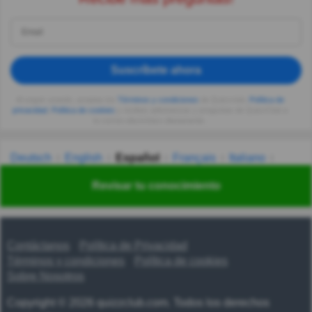
Suscríbete ahora
Al seguir usando, aceptas los
Términos y condiciones
de Quizzclub,
Política de
privacidad
,
Política de cookies
y recibes adivinanzas y preguntas de QuizzClub a
tu correo electrónico diariamente.
Deutsch
English
Español
Français
Italiano
Nederlands
Polski
Português
Svenska
Türkçe
Revisar tu conocimiento
Русский
Українська
हिन्दी
한국어
汉语
漢語
Contáctanos
Política de Privacidad
Términos y condiciones
Política de cookies
Sobre Nosotros
Copyright © 2026 quizzclub.com. Todos los derechos