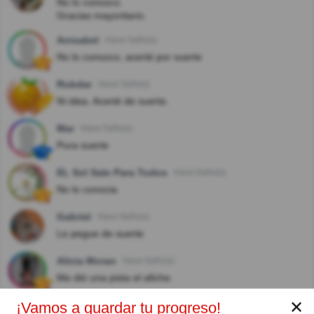
No lo conozco.
Gracias mayoritario.
Anisabel
Hace 5año(s)
No lo conozco, acerté por suerte
Rubdar
Hace 5año(s)
Ni idea. Acerté de suerte.
Mar
Hace 5año(s)
Pura suerte
EL Sol Sale Para Todos
Hace 6año(s)
No lo conocia.
Gabriel
Hace 6año(s)
Le pegue de suerte
Alicia Moran
Hace 6año(s)
Me dió una pista el afiche.
✕
¡Vamos a guardar tu progreso!