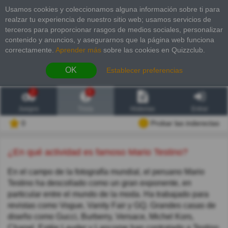
Usamos cookies y coleccionamos alguna información sobre ti para
realzar tu experiencia de nuestro sitio web; usamos servicios de
terceros para proporcionar rasgos de medios sociales, personalizar
contenido y anuncios, y asegurarnos que la página web funciona
correctamente.
Aprender más
sobre las cookies en Quizzclub.
OK
Establecer preferencias
2
6
Juegos
Trivia
Historias
Entrar
0
Probar las inderectas
¿En qué actividad es famoso Mario Testino?
En el campo de la fotografía mundial, el peruano Mario
Testino ha descollado como un gran exponente, en
particular entre el mundo de la moda. Ha trabajado para
revistas como Vogue, Vanity Fair y GQ. Grandes casas de
diseño como Gucci, Burberry, Versace, Michel Kors,
Chanel, Estée Lauder y Lancome han contratado a Testino