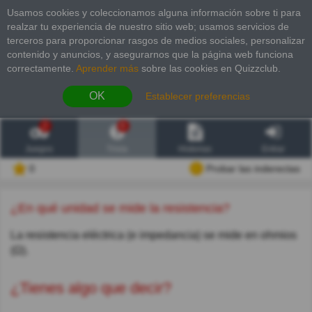
Usamos cookies y coleccionamos alguna información sobre ti para
realzar tu experiencia de nuestro sitio web; usamos servicios de
terceros para proporcionar rasgos de medios sociales, personalizar
contenido y anuncios, y asegurarnos que la página web funciona
correctamente.
Aprender más
sobre las cookies en Quizzclub.
OK
Establecer preferencias
2
6
Juegos
Trivia
Historias
Entrar
0
Probar las inderectas
¿En qué unidad se mide la resistencia?
La resistencia eléctrica (e impedancia) se mide en ohmios
(Ω).
¿Tienes algo que decir?