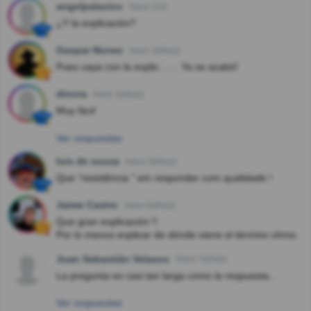
angelpalacios
Hace 11m
¿Y la explicación?
Gaspar Nunez
Hace 3año(s)
Pues vaya con la explic…… Ya se acabó!
dinora
Hace 3año(s)
Muy fácil
Ver respuestas
luis de souza
Hace 3año(s)
Que "resistência " em responder com qualidade !
Jaime Castro
Hace 6año(s)
Que gran explicación !!
Por lo menos explicar de dónde viene el término ohms.
Juan Sebastián Velasco
Hace 7año(s)
La pregunta es casi tan larga como la respuesta...
Ver respuestas