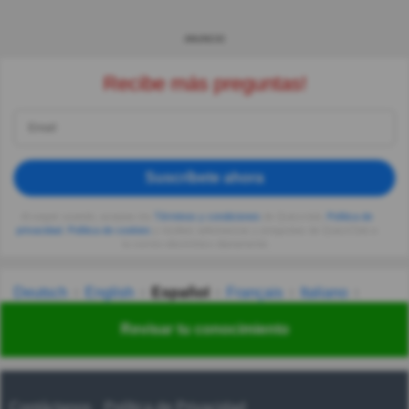
ANUNCIO
Recibe más preguntas!
Suscríbete ahora
Al seguir usando, aceptas los
Términos y condiciones
de Quizzclub,
Política de
privacidad
,
Política de cookies
y recibes adivinanzas y preguntas de QuizzClub a
tu correo electrónico diariamente.
Deutsch
English
Español
Français
Italiano
Nederlands
Polski
Português
Svenska
Türkçe
Revisar tu conocimiento
Русский
Українська
हिन्दी
한국어
汉语
漢語
Contáctanos
Política de Privacidad