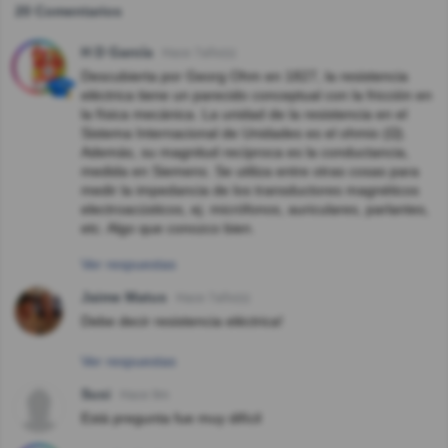
20 Comentarios
H D García
Hace 7año(s)
Descubierta por Georg Ohm en 1827, la resistencia
eléctrica tiene un parecido conceptual con la fricción en
la física mecánica. La unidad de la resistencia en el
Sistema Internacional de Unidades es el ohmio (Ω).
Además, su magnitud recíproca es la conductancia,
medida en Siemens. Se utiliza entre otras cosas para
medir la impedancia de los transductores magnéticos
electroacústicos, ej. micrófonos, auriculares, parlantes,
etc. Algo que conozco bien.
Ver respuestas
Jaime Matus
Hace 7año(s)
Debe decir resistencia eléctrica!
Ver respuestas
Susi
Hace 9m
Está pregunta fue muy difícil