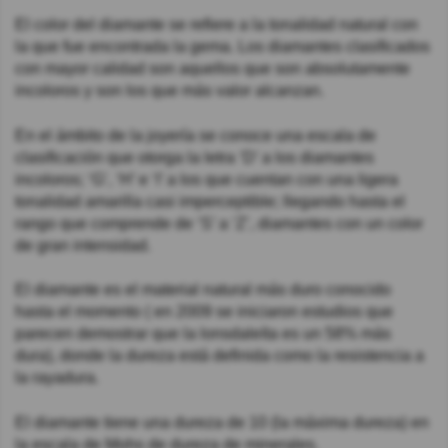
El color del diamante se refiere a la tonalidad natural con
la que fue encontrada la gema. Los diamantes clasificados
con mayor calidad son aquellos que son absolutamente
incoloros y son los que más valor alcanzan.
En el ámbito de la joyería se conoce una escala de
clasificación que otorga la letra ‘D’ a los diamantes
incoloros; ‘G’, ‘H’ e ‘I’ a los que cuentan con una ligera
tonalidad amarilla casi imperceptible; llegando hasta el
rango que comprende de ‘S’ a ‘Z’, diamantes con un color
de gran intensidad.
El diamante es el material natural más duro conocido
hasta el momento ( en 2009 se iniciaron estudios que
parecen demostrar que la lonsdaleíta es un 58% más
dura), donde la dureza está definida como la resistencia a
la rayadura.​
El diamante tiene una dureza de 10 (la máxima dureza) en
la escala de Mohs de dureza de minerales.