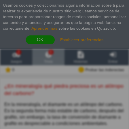
Usamos cookies y coleccionamos alguna información sobre ti para
realzar tu experiencia de nuestro sitio web; usamos servicios de
terceros para proporcionar rasgos de medios sociales, personalizar
contenido y anuncios, y asegurarnos que la página web funciona
correctamente.
Aprender más
sobre las cookies en Quizzclub.
OK
Establecer preferencias
2
6
Juegos
Trivia
Historias
Entrar
0
Probar las inderectas
¿En mineralogía qué piedra preciosa es un alótropo
del carbono?
En la mineralogía, el diamante es un alótropo del carbono.
Es la segunda forma más estable de carbono, después del
grafito, sin embargo, la tasa de conversión de diamante a
grafito es despreciable a condiciones ambientales.