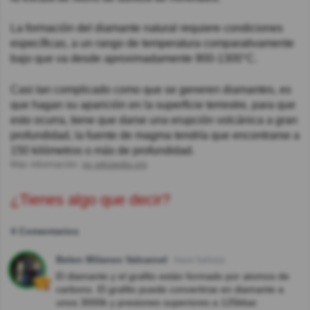
La formación del diamante natural requiere condiciones
específicas, a un rango de temperatura comparativamente
bajo que va desde aproximadamente 900-1300°C.
Casi tan complicado como que se generen diamantes, es
que hagan su aparición en la superficie terrestre, para que
esto ocurra, tiene que darse una erupción volcánica a gran
profundidad, la fuente de magma tendría que encontrarse a
150 kilómetros o más de profundidad.
Más información:
es.wikipedia.org
¿Tienes algo que decir?
4 Comentarios
Belen Milanes Valcarcel
Hace 5año(s)
El diamante y el grafito están formado por atomos de
carbono. El grafito puede convertirse en diamante a
unos 3000k y presiones superiores a 125kbar.