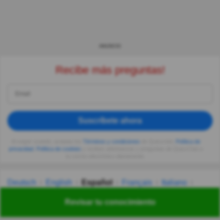
ANUNCIO
Recibe más preguntas!
Suscríbete ahora
Al seguir usando, aceptas los
Términos y condiciones
de Quizzclub,
Política de
privacidad
,
Política de cookies
y recibes adivinanzas y preguntas de QuizzClub a
tu correo electrónico diariamente.
Deutsch
English
Español
Français
Italiano
Nederlands
Polski
Português
Svenska
Türkçe
Revisar tu conocimiento
Русский
Українська
हिन्दी
한국어
汉语
漢語