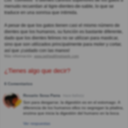
menudo recuerdan al tigre-dientes-de-sable, lo que se
traduce en una sonrisa que intimida.
A pesar de que los gatos tienen casi el mismo número de
dientes que los humanos, su función es bastante diferente,
dado que los dientes felinos no se utilizan para masticar,
sino que son utilizados principalmente para moler y cortar,
así que ¡cuidado con las manos!
Más información:
www.pethealthnetwork.com
¿Tienes algo que decir?
6 Comentarios
Rosario Sosa Parra
Hace 8año(s)
Son para desgarrar, la digestión es en el estomago. A
diferencia de los humanos ellos no segregan la ptialina,
enzima que inicia la digestión del humano en la boca.
Ver respuestas