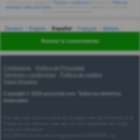
Al seguir usando, aceptas los
Términos y condiciones
de Quizzclub,
Política de
privacidad
,
Política de cookies
y recibes adivinanzas y preguntas de QuizzClub a
tu correo electrónico diariamente.
Deutsch
English
Español
Français
Italiano
Nederlands
Polski
Português
Svenska
Türkçe
Revisar tu conocimiento
Русский
Українська
हिन्दी
한국어
汉语
漢語
Contáctanos
Política de Privacidad
Términos y condiciones
Política de cookies
Sobre Nosotros
Copyright © 2026 quizzclub.com. Todos los derechos
reservados
Este sitio web no forma parte de la página web de Facebook ni de
Facebook Inc. Además, este sitio no está respaldado de ningún
modo por Facebook.
FACEBOOK es una marca registrada de FACEBOOK, Inc.