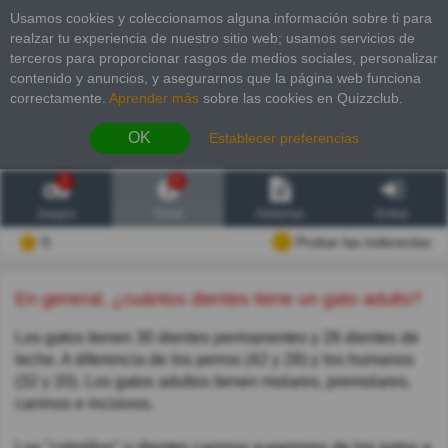
Usamos cookies y coleccionamos alguna información sobre ti para
realzar tu experiencia de nuestro sitio web; usamos servicios de
terceros para proporcionar rasgos de medios sociales, personalizar
contenido y anuncios, y asegurarnos que la página web funciona
correctamente.
Aprender más
sobre las cookies en Quizzclub.
OK
Establecer preferencias
2
6
Juegos
Trivia
Historias
Entrar
0
Probar las inderectas
En general, ¿cuántos dientes tiene un gato adulto?
Los gatos tienen 30 dientes permanentes y 26 dientes de
leche. A diferencia de los perros (42 y 28) y los humanos
(32 y 20). Los gatos adultos tienen molares, premolares,
caninos e incisivos.
Los "colmillos" o dientes caninos superiores de los gatos a