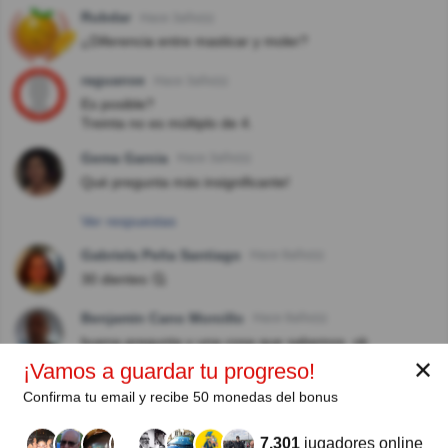
Rubdar
Hace 3año(s)
¿Diferencia entre masticar y moler?
raguanse
Hace 3año(s)
Es posible?
Treinta no es múltiplo de 4.
Gema Garcia
Hace 3año(s)
Qué pregunta más insignificante!
Ver respuestas
Gabriela Peña Santiago
Hace 8año(s)
30 dientes 🤔
Benjamin Cano Morcillo
Hace 8año(s)
buena pregunta y una cosa que sabemos. ok
✕
¡Vamos a guardar tu progreso!
Confirma tu email y recibe 50 monedas del bonus
Autor:
7.301
jugadores online